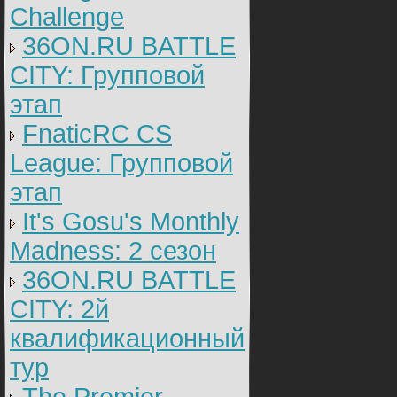
Challenge
36ON.RU BATTLE
CITY: Групповой
этап
FnaticRC CS
League: Групповой
этап
It's Gosu's Monthly
Madness: 2 сезон
36ON.RU BATTLE
CITY: 2й
квалификационный
тур