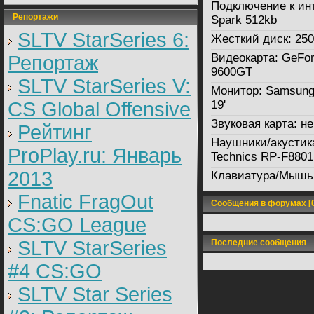
Подключение к ин
Репортажи
Spark 512kb
SLTV StarSeries 6:
Жесткий диск:
250
Видеокарта:
GeFor
Репортаж
9600GT
SLTV StarSeries V:
Монитор:
Samsung
CS Global Offensive
19'
Звуковая карта:
не
Рейтинг
Наушники/акустик
ProPlay.ru: Январь
Technics RP-F8801
2013
Клавиатура/Мышь
Fnatic FragOut
Сообщения в форумах [0
CS:GO League
SLTV StarSeries
Последние сообщения
#4 CS:GO
SLTV Star Series