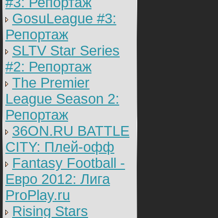
#3: Репортаж
GosuLeague #3:
Репортаж
SLTV Star Series
#2: Репортаж
The Premier
League Season 2:
Репортаж
36ON.RU BATTLE
CITY: Плей-офф
Fantasy Football -
Евро 2012: Лига
ProPlay.ru
Rising Stars