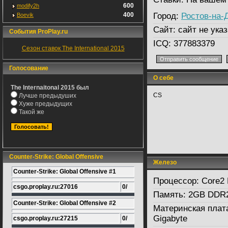
600
modify2h
400
Город:
Ростов-на-
Boevik
Сайт:
сайт не указ
События ProPlay.ru
ICQ:
377883379
Сезон ставок The International 2015
Голосование
О себе
The Internaitonal 2015 был
CS
Лучше предыдуших
Хуже предыдущих
Такой же
Counter-Strike: Global Offensive
Железо
Counter-Strike: Global Offensive #1
Процессор:
Core2 
csgo.proplay.ru:27016
0/
Память:
2GB DDR
Counter-Strike: Global Offensive #2
Материнская плат
Gigabyte
csgo.proplay.ru:27215
0/