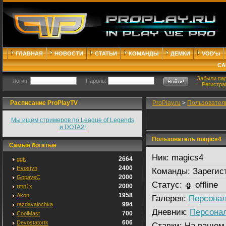
ГЛАВНАЯ
НОВОСТИ
СТАТЬИ
КОМАНДЫ
ДЕМКИ
VOD'ы
СА
Забыли па
Логин:
Пароль:
Регистра
Расписание ProPlayTV
ProPlay.ru
>
Пользовател
Мы ищем стримеров по League of Legends
и DOTA2!
Пользователь magics4
Самые богатые
Ник:
magics4
2664
ggtt
2400
Hvostyn
Команды:
Зарегис
2000
GopaveC
Статус:
offline
2000
rmn1x
1958
Akon
Галерея:
Персонал
994
razdavalochka
Дневник:
Персона
700
CoolMast
606
Devostatortk
Ставки:
На вашем