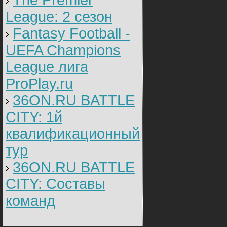
The Premier
League: 2 cезон
Fantasy Football -
UEFA Champions
League лига
ProPlay.ru
36ON.RU BATTLE
CITY: 1й
квалификационный
тур
36ON.RU BATTLE
CITY: Составы
команд