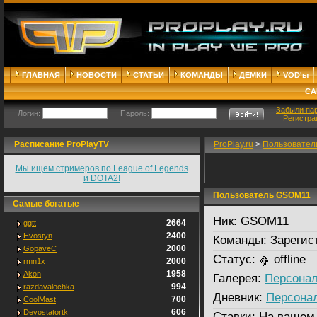
ГЛАВНАЯ
НОВОСТИ
СТАТЬИ
КОМАНДЫ
ДЕМКИ
VOD'ы
СА
Забыли па
Логин:
Пароль:
Регистра
Расписание ProPlayTV
ProPlay.ru
>
Пользовател
Мы ищем стримеров по League of Legends
и DOTA2!
Пользователь GSOM11
Самые богатые
Ник:
GSOM11
2664
ggtt
2400
Hvostyn
Команды:
Зарегис
2000
GopaveC
Статус:
offline
2000
rmn1x
1958
Akon
Галерея:
Персонал
994
razdavalochka
Дневник:
Персона
700
CoolMast
606
Devostatortk
Ставки:
На вашем