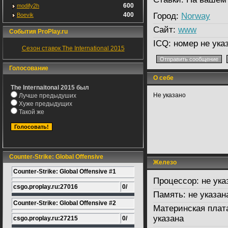
600
modify2h
400
Город:
Norway
Boevik
Сайт:
www
События ProPlay.ru
ICQ:
номер не ука
Сезон ставок The International 2015
Голосование
О себе
The Internaitonal 2015 был
Не указано
Лучше предыдуших
Хуже предыдущих
Такой же
Counter-Strike: Global Offensive
Железо
Counter-Strike: Global Offensive #1
Процессор:
не ука
csgo.proplay.ru:27016
0/
Память:
не указан
Counter-Strike: Global Offensive #2
Материнская плат
указана
csgo.proplay.ru:27215
0/