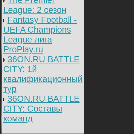
The Premier
League: 2 cезон
Fantasy Football -
UEFA Champions
League лига
ProPlay.ru
36ON.RU BATTLE
CITY: 1й
квалификационный
тур
36ON.RU BATTLE
CITY: Составы
команд