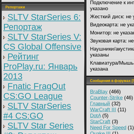
Подключение к ин
Репортажи
указано
SLTV StarSeries 6:
Жесткий диск:
не 
Видеокарта:
не ук
Репортаж
Монитор:
не указа
SLTV StarSeries V:
Звуковая карта:
не
CS Global Offensive
Наушники/акустик
Рейтинг
указаны
Клавиатура/Мышь
ProPlay.ru: Январь
указана
2013
Сообщения в форумах [5
Fnatic FragOut
BraBlay
(466)
CS:GO League
Counter-Strike
(46)
Главный
(32)
SLTV StarSeries
WarCraft III
(11)
#4 CS:GO
DotA
(5)
StarCraft
(3)
SLTV Star Series
Need For Speed
(1)
Quake III
(1)