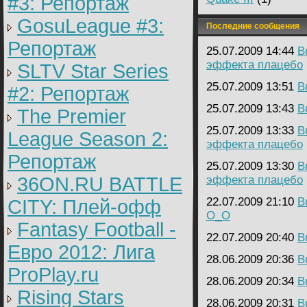
#3: Репортаж
GosuLeague #3:
Последние сообщения
Репортаж
25.07.2009 14:44
B
эффекта плацебо
SLTV Star Series
25.07.2009 13:51
B
#2: Репортаж
25.07.2009 13:43
B
The Premier
25.07.2009 13:33
B
League Season 2:
эффекта плацебо
Репортаж
25.07.2009 13:30
B
36ON.RU BATTLE
эффекта плацебо
22.07.2009 21:10
B
CITY: Плей-офф
О_О
Fantasy Football -
22.07.2009 20:40
B
Евро 2012: Лига
28.06.2009 20:36
B
ProPlay.ru
28.06.2009 20:34
B
Rising Stars
28.06.2009 20:31
B