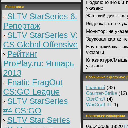
Подключение к ин
Репортажи
указано
SLTV StarSeries 6:
Жесткий диск:
не 
Видеокарта:
не ук
Репортаж
Монитор:
не указа
SLTV StarSeries V:
Звуковая карта:
не
CS Global Offensive
Наушники/акустик
Рейтинг
указаны
Клавиатура/Мышь
ProPlay.ru: Январь
указана
2013
Сообщения в форумах [5
Fnatic FragOut
Главный
(33)
CS:GO League
Counter-Strike
(12)
StarCraft
(4)
SLTV StarSeries
WarCraft III
(1)
#4 CS:GO
Последние сообщения
SLTV Star Series
03.04.2009 18:20
Г