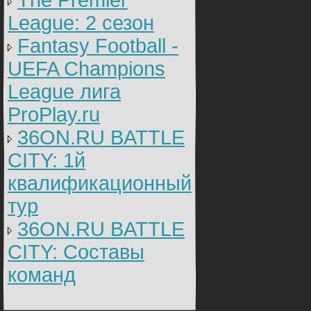
The Premier
League: 2 cезон
Fantasy Football -
UEFA Champions
League лига
ProPlay.ru
36ON.RU BATTLE
CITY: 1й
квалификационный
тур
36ON.RU BATTLE
CITY: Составы
команд