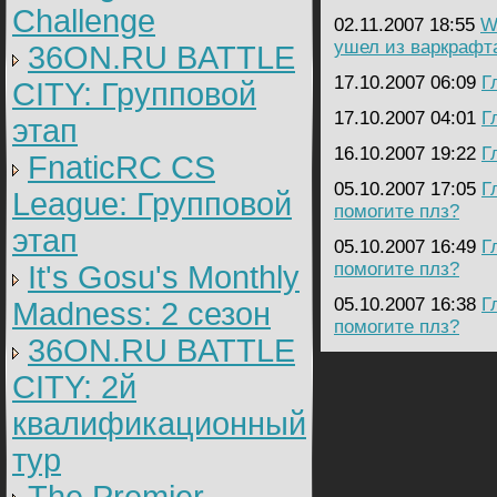
Challenge
02.11.2007 18:55
Wa
ушел из варкрафта
36ON.RU BATTLE
17.10.2007 06:09
Г
CITY: Групповой
17.10.2007 04:01
Г
этап
16.10.2007 19:22
Г
FnaticRC CS
05.10.2007 17:05
Г
League: Групповой
помогите плз?
этап
05.10.2007 16:49
Г
помогите плз?
It's Gosu's Monthly
05.10.2007 16:38
Г
Madness: 2 сезон
помогите плз?
36ON.RU BATTLE
CITY: 2й
квалификационный
тур