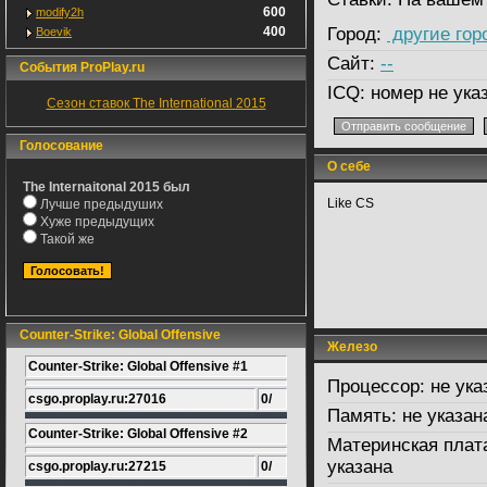
600
modify2h
400
Город:
другие гор
Boevik
Сайт:
--
События ProPlay.ru
ICQ:
номер не ука
Сезон ставок The International 2015
Голосование
О себе
The Internaitonal 2015 был
Like CS
Лучше предыдуших
Хуже предыдущих
Такой же
Counter-Strike: Global Offensive
Железо
Counter-Strike: Global Offensive #1
Процессор:
не ука
csgo.proplay.ru:27016
0/
Память:
не указан
Counter-Strike: Global Offensive #2
Материнская плат
указана
csgo.proplay.ru:27215
0/