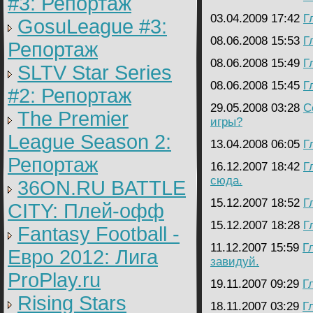
#3: Репортаж
03.04.2009 17:42
Г
GosuLeague #3:
08.06.2008 15:53
Г
Репортаж
08.06.2008 15:49
Г
SLTV Star Series
08.06.2008 15:45
Г
#2: Репортаж
29.05.2008 03:28
C
The Premier
игры?
League Season 2:
13.04.2008 06:05
Г
Репортаж
16.12.2007 18:42
Г
сюда.
36ON.RU BATTLE
15.12.2007 18:52
Г
CITY: Плей-офф
15.12.2007 18:28
Г
Fantasy Football -
11.12.2007 15:59
Г
Евро 2012: Лига
завидуй.
ProPlay.ru
19.11.2007 09:29
Г
Rising Stars
18.11.2007 03:29
Г