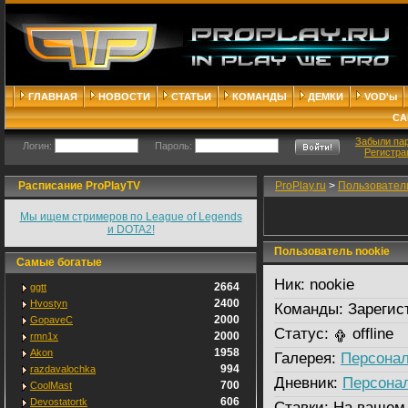
ГЛАВНАЯ
НОВОСТИ
СТАТЬИ
КОМАНДЫ
ДЕМКИ
VOD'ы
СА
Забыли па
Логин:
Пароль:
Регистра
Расписание ProPlayTV
ProPlay.ru
>
Пользовател
Мы ищем стримеров по League of Legends
и DOTA2!
Пользователь nookie
Самые богатые
Ник:
nookie
2664
ggtt
2400
Hvostyn
Команды:
Зарегис
2000
GopaveC
Статус:
offline
2000
rmn1x
1958
Akon
Галерея:
Персонал
994
razdavalochka
Дневник:
Персона
700
CoolMast
606
Devostatortk
Ставки:
На вашем