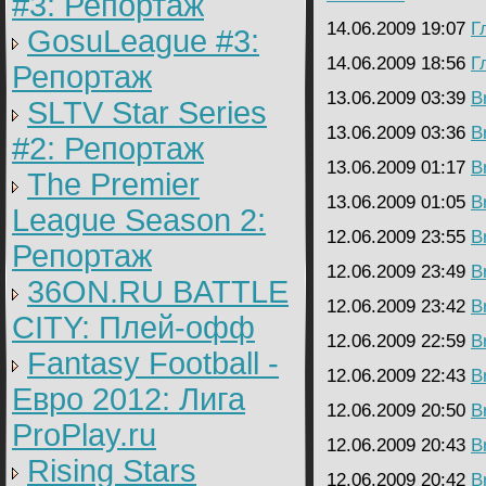
#3: Репортаж
14.06.2009 19:07
Г
GosuLeague #3:
14.06.2009 18:56
Г
Репортаж
13.06.2009 03:39
B
SLTV Star Series
13.06.2009 03:36
B
#2: Репортаж
13.06.2009 01:17
B
The Premier
13.06.2009 01:05
B
League Season 2:
12.06.2009 23:55
B
Репортаж
12.06.2009 23:49
B
36ON.RU BATTLE
12.06.2009 23:42
B
CITY: Плей-офф
12.06.2009 22:59
B
Fantasy Football -
12.06.2009 22:43
B
Евро 2012: Лига
12.06.2009 20:50
B
ProPlay.ru
12.06.2009 20:43
B
Rising Stars
12.06.2009 20:42
B