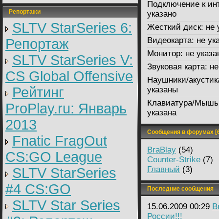
Подключение к ин
Репортажи
указано
SLTV StarSeries 6:
Жесткий диск:
не 
Видеокарта:
не ук
Репортаж
Монитор:
не указа
SLTV StarSeries V:
Звуковая карта:
не
CS Global Offensive
Наушники/акустик
Рейтинг
указаны
Клавиатура/Мышь
ProPlay.ru: Январь
указана
2013
Сообщения в форумах [6
Fnatic FragOut
BraBlay
(54)
CS:GO League
Counter-Strike
(7)
Главный
(3)
SLTV StarSeries
#4 CS:GO
Последние сообщения
SLTV Star Series
15.06.2009 00:29
B
России!!!