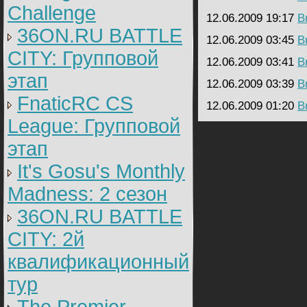
Challenge
12.06.2009 19:17
B
36ON.RU BATTLE
12.06.2009 03:45
B
CITY: Групповой
12.06.2009 03:41
B
этап
12.06.2009 03:39
B
FnaticRC CS
12.06.2009 01:20
B
League: Групповой
этап
It's Gosu's Monthly
Madness: 2 сезон
36ON.RU BATTLE
CITY: 2й
квалификационный
тур