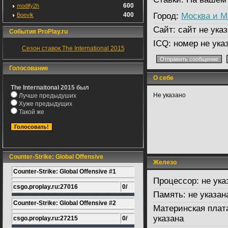
600
modify2h
400
Город:
Москва и 
Boevik
Сайт:
сайт не указ
События ProPlay.ru
ICQ:
номер не ука
Сезон ставок The International 2015
Голосование
О себе
The Internaitonal 2015 был
Не указано
Лучше предыдуших
Хуже предыдущих
Такой же
Counter-Strike: Global Offensive
Железо
Counter-Strike: Global Offensive #1
Процессор:
не ука
csgo.proplay.ru:27016
0/
Память:
не указан
Counter-Strike: Global Offensive #2
Материнская плат
указана
csgo.proplay.ru:27215
0/