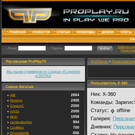
ГЛАВНАЯ
НОВОСТИ
СТАТЬИ
КОМАНДЫ
ДЕМКИ
VOD'ы
СА
Забыли па
Логин:
Пароль:
Регистра
Расписание ProPlayTV
ProPlay.ru
>
Пользовател
Мы ищем стримеров по League of Legends
и DOTA2!
Пользователь X-360
Самые богатые
Ник:
X-360
2664
ggtt
2400
Hvostyn
Команды:
Зарегис
2000
GopaveC
Статус:
offline
2000
rmn1x
1958
Akon
Галерея:
Персонал
994
razdavalochka
Дневник:
Персона
700
CoolMast
606
Devostatortk
Ставки:
На вашем