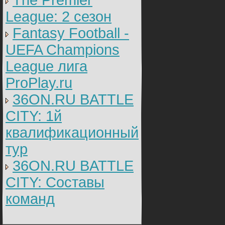
The Premier
League: 2 cезон
Fantasy Football -
UEFA Champions
League лига
ProPlay.ru
36ON.RU BATTLE
CITY: 1й
квалификационный
тур
36ON.RU BATTLE
CITY: Составы
команд