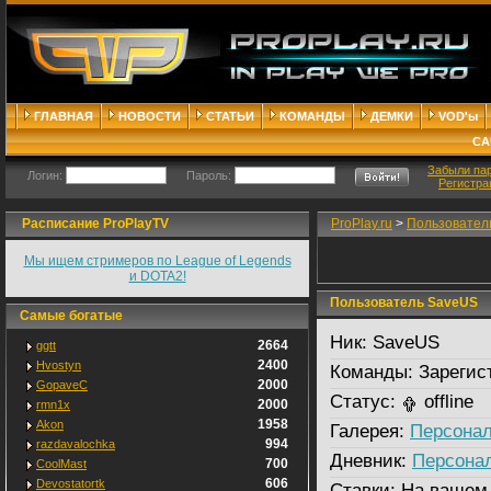
ГЛАВНАЯ
НОВОСТИ
СТАТЬИ
КОМАНДЫ
ДЕМКИ
VOD'ы
СА
Забыли па
Логин:
Пароль:
Регистра
Расписание ProPlayTV
ProPlay.ru
>
Пользовател
Мы ищем стримеров по League of Legends
и DOTA2!
Пользователь SaveUS
Самые богатые
Ник:
SaveUS
2664
ggtt
2400
Hvostyn
Команды:
Зарегис
2000
GopaveC
Статус:
offline
2000
rmn1x
1958
Akon
Галерея:
Персонал
994
razdavalochka
Дневник:
Персона
700
CoolMast
606
Devostatortk
Ставки:
На вашем