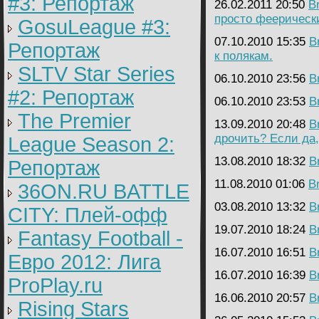
#3: Репортаж
26.02.2011 20:50
B
просто феерическ
GosuLeague #3:
07.10.2010 15:35
B
Репортаж
к полякам.
SLTV Star Series
06.10.2010 23:56
B
#2: Репортаж
06.10.2010 23:53
B
The Premier
13.09.2010 20:48
B
дрочить? Если да,
League Season 2:
13.08.2010 18:32
B
Репортаж
11.08.2010 01:06
B
36ON.RU BATTLE
03.08.2010 13:32
B
CITY: Плей-офф
19.07.2010 18:24
B
Fantasy Football -
16.07.2010 16:51
B
Евро 2012: Лига
16.07.2010 16:39
B
ProPlay.ru
16.06.2010 20:57
B
Rising Stars