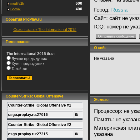
600
modify2h
400
Город:
Russia
Boevik
Сайт:
сайт не указ
События ProPlay.ru
ICQ:
номер не ука
Сезон ставок The International 2015
Голосование
О себе
The Internaitonal 2015 был
Не указано
Лучше предыдуших
Хуже предыдущих
Такой же
Counter-Strike: Global Offensive
Железо
Counter-Strike: Global Offensive #1
Процессор:
не ука
csgo.proplay.ru:27016
0/
Память:
не указан
Counter-Strike: Global Offensive #2
Материнская плат
указана
csgo.proplay.ru:27215
0/