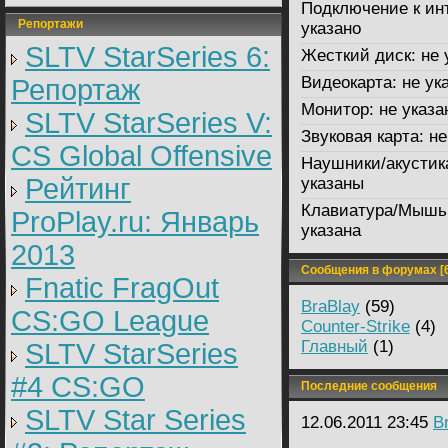
Подключение к ин
Репортажи
указано
SLTV StarSeries 6:
Жесткий диск:
не 
Видеокарта:
не ук
Репортаж
Монитор:
не указа
SLTV StarSeries V:
Звуковая карта:
не
CS Global Offensive
Наушники/акустик
Рейтинг
указаны
Клавиатура/Мышь
ProPlay.ru: Январь
указана
2013
Сообщения в форумах [6
Fnatic FragOut
BraBlay
(59)
CS:GO League
Counter-Strike
(4)
Главный
(1)
SLTV StarSeries
#4 CS:GO
Последние сообщения
SLTV Star Series
12.06.2011 23:45
B