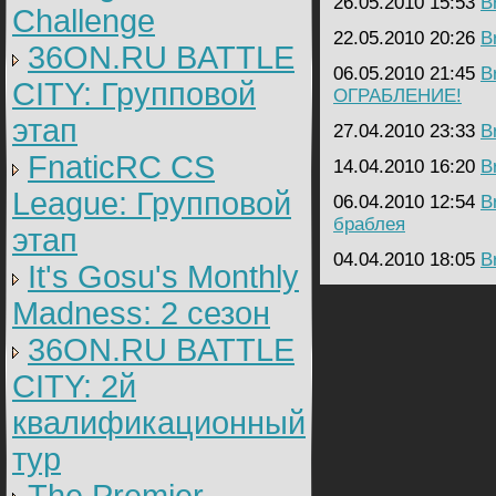
26.05.2010 15:53
B
Challenge
22.05.2010 20:26
B
36ON.RU BATTLE
06.05.2010 21:45
B
CITY: Групповой
ОГРАБЛЕНИЕ!
этап
27.04.2010 23:33
B
FnaticRC CS
14.04.2010 16:20
B
League: Групповой
06.04.2010 12:54
B
браблея
этап
04.04.2010 18:05
B
It's Gosu's Monthly
Madness: 2 сезон
36ON.RU BATTLE
CITY: 2й
квалификационный
тур