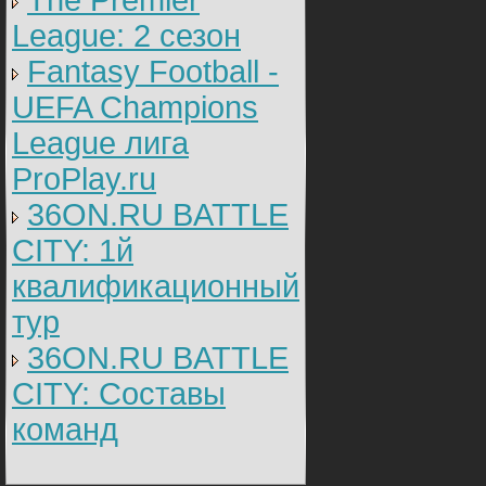
The Premier
League: 2 cезон
Fantasy Football -
UEFA Champions
League лига
ProPlay.ru
36ON.RU BATTLE
CITY: 1й
квалификационный
тур
36ON.RU BATTLE
CITY: Составы
команд