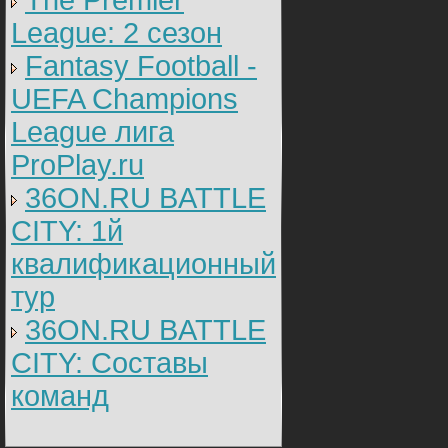
The Premier
League: 2 cезон
Fantasy Football -
UEFA Champions
League лига
ProPlay.ru
36ON.RU BATTLE
CITY: 1й
квалификационный
тур
36ON.RU BATTLE
CITY: Составы
команд