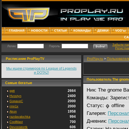
ГЛАВНАЯ
НОВОСТИ
СТАТЬИ
КОМАНДЫ
ДЕМКИ
VOD'ы
СА
Забыли па
Логин:
Пароль:
Регистра
Расписание ProPlayTV
ProPlay.ru
>
Пользовател
Мы ищем стримеров по League of Legends
и DOTA2!
Пользователь The gnome
Самые богатые
Ник:
The gnome Ba
2664
ggtt
2400
Hvostyn
Команды:
Зарегис
2000
GopaveC
Статус:
offline
2000
rmn1x
1958
Akon
Галерея:
Персонал
994
razdavalochka
Дневник:
Персона
700
CoolMast
606
Devostatortk
Ставки:
На вашем