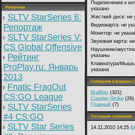
Подключение к ин
Репортажи
указано
SLTV StarSeries 6:
Жесткий диск:
не 
Видеокарта:
не ук
Репортаж
Монитор:
не указа
SLTV StarSeries V:
Звуковая карта:
не
CS Global Offensive
Наушники/акустик
Рейтинг
указаны
Клавиатура/Мышь
ProPlay.ru: Январь
указана
2013
Сообщения в форумах [3
Fnatic FragOut
BraBlay
(321)
CS:GO League
Counter-Strike
(26)
Главный
(7)
SLTV StarSeries
#4 CS:GO
Последние сообщения
SLTV Star Series
14.11.2010 14:25
B