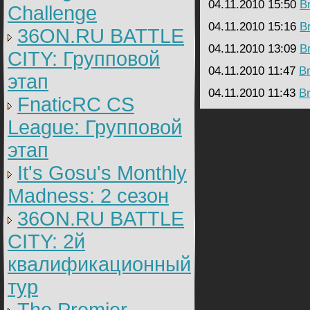
04.11.2010 15:50
B
Challenge
04.11.2010 15:16
B
36ON.RU BATTLE
04.11.2010 13:09
B
CITY: Групповой
04.11.2010 11:47
B
этап
04.11.2010 11:43
B
FnaticRC CS
League: Групповой
этап
It's Gosu's Monthly
Madness: 2 сезон
36ON.RU BATTLE
CITY: 2й
квалификационный
тур