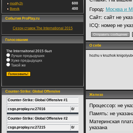
600
modify2h
400
Город:
Москва и 
Boevik
Сайт:
сайт не указ
События ProPlay.ru
ICQ:
номер не ука
Сезон ставок The International 2015
Голосование
О себе
The Internaitonal 2015 был
hozhu v kruzhok knigolyub
Лучше предыдуших
Хуже предыдущих
Такой же
Counter-Strike: Global Offensive
Железо
Counter-Strike: Global Offensive #1
Процессор:
не ука
csgo.proplay.ru:27016
0/
Память:
не указан
Counter-Strike: Global Offensive #2
Материнская плат
указана
csgo.proplay.ru:27215
0/