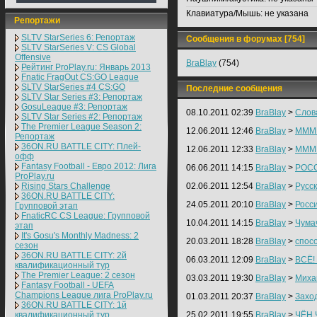
Клавиатура/Мышь:
не указана
Репортажи
SLTV StarSeries 6: Репортаж
Сообщения в форумах [754]
SLTV StarSeries V: CS Global
Offensive
BraBlay
(754)
Рейтинг ProPlay.ru: Январь 2013
Fnatic FragOut CS:GO League
SLTV StarSeries #4 CS:GO
Последние сообщения
SLTV Star Series #3: Репортаж
GosuLeague #3: Репортаж
08.10.2011 02:39
BraBlay
>
Слов
SLTV Star Series #2: Репортаж
The Premier League Season 2:
12.06.2011 12:46
BraBlay
>
MMMM
Репортаж
36ON.RU BATTLE CITY: Плей-
12.06.2011 12:33
BraBlay
>
MMMM
офф
Fantasy Football - Евро 2012: Лига
06.06.2011 14:15
BraBlay
>
РОСС
ProPlay.ru
Rising Stars Challenge
02.06.2011 12:54
BraBlay
>
Русск
36ON.RU BATTLE CITY:
24.05.2011 20:10
BraBlay
>
Росси
Групповой этап
FnaticRC CS League: Групповой
10.04.2011 14:15
BraBlay
>
Чума
этап
It's Gosu's Monthly Madness: 2
20.03.2011 18:28
BraBlay
>
спос
сезон
36ON.RU BATTLE CITY: 2й
06.03.2011 12:09
BraBlay
>
ВСЁ!
квалификационный тур
The Premier League: 2 cезон
03.03.2011 19:30
BraBlay
>
Миха
Fantasy Football - UEFA
Champions League лига ProPlay.ru
01.03.2011 20:37
BraBlay
>
Захо
36ON.RU BATTLE CITY: 1й
квалификационный тур
25.02.2011 19:55
BraBlay
>
ЧЁН 