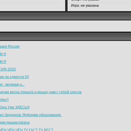
Игра:
не указана
акия Россия
 !!!
 !!!
ИЯ-2020
ие не сдаются [3]
я - великая н...
чечая весна пришла и крышу нам с тобой снесла
обен?
 Она Уже ЗДЕСЬ!!!
ил Задорнов. Реформа образования.
дим пишим jobana
ЧЁН ЧЁН ЧЁН ТУ ГАСТ ТУ ВЕСТ