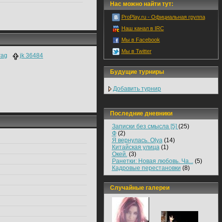
Нас можно найти тут:
ProPlay.ru - Официальная группа
Наш канал в IRC
Мы в Facebook
Мы в Twitter
rag
jk 36484
Будущие турниры
Добавить турнир
Последние дневники
Записки без смысла [5]
(25)
Ф
(2)
Я вернулась. Olya
(14)
Китайская улица
(1)
Окей.
(3)
Ранетки: Новая любовь. Ча...
(5)
Кадровые перестановки
(8)
Случайные галереи