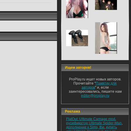
Ищем авторов!
ProPlay.ru ищет новых авторов.
Прочитайте "
Памятку для
авторов
" и, если
заинтересовались, пишите нам
editor@proplay.ru
Реклама
FlatOut: Ultimate Carnage mod
,
русификатор Ultimate Spider-Man
,
дополнение к Sims, the
,
купить