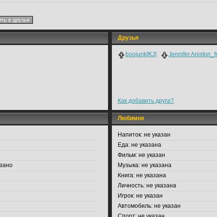
Друзья
boojunk[KJ]
Jennifer Aniston_f
Как добавить друга?
Любимое
Напиток:
не указан
Еда:
не указана
Фильм:
не указан
зано
Музыка:
не указана
Книга:
не указана
Личность:
не указана
Игрок:
не указан
Автомобиль:
не указан
Спорт:
не указан