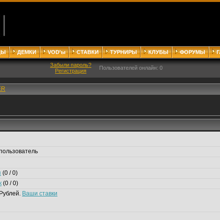
ДЫ
ДЕМКИ
VOD'ы
СТАВКИ
ТУРНИРЫ
КЛУБЫ
ФОРУМЫ
Забыли пароль?
Пользователей онлайн: 0
Регистрация
ER
пользователь
я
(0 / 0)
к
(0 / 0)
Рублей.
Ваши ставки