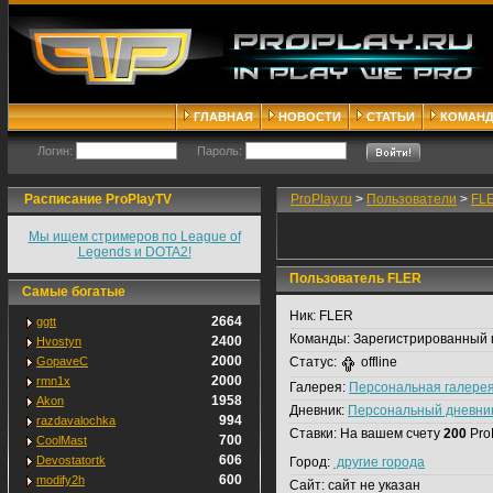
ГЛАВНАЯ
НОВОСТИ
СТАТЬИ
КОМАН
Логин:
Пароль:
Расписание ProPlayTV
ProPlay.ru
>
Пользователи
>
FL
Мы ищем стримеров по League of
Legends и DOTA2!
Пользователь FLER
Самые богатые
Ник:
FLER
2664
ggtt
Команды:
Зарегистрированный 
2400
Hvostyn
2000
GopaveC
Статус:
offline
2000
rmn1x
Галерея:
Персональная галере
1958
Akon
Дневник:
Персональный дневни
994
razdavalochka
Ставки:
На вашем счету
200
Pro
700
CoolMast
606
Devostatortk
Город:
другие города
600
modify2h
Сайт:
сайт не указан