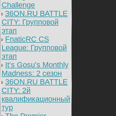
Challenge
36ON.RU BATTLE
CITY: Групповой
этап
FnaticRC CS
League: Групповой
этап
It's Gosu's Monthly
Madness: 2 сезон
36ON.RU BATTLE
CITY: 2й
квалификационный
тур