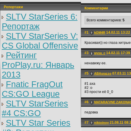
Репортажи
Комментарии
SLTV StarSeries 6:
Всего комментариев:
5
Репортаж
#1
14.02.11 13:22
kOM4R
SLTV StarSeries V:
Красивая)) но глаза хитрые
CS Global Offensive
Рейтинг
#3
14.02.11 17:39
муха_с
ProPlay.ru: Январь
ненавижу ее.
2013
#5
07.03.11 13
ABAsrazzo
Fnatic FragOut
#1 аха
#2 :о
CS:GO League
#3 прости её 0_0
SLTV StarSeries
#6
MATARA[VNE ZAKONA
#4 CS:GO
педовка
SLTV Star Series
#7
21.08.11 08:
niktoinoy