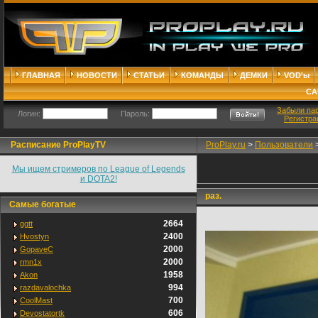
ГЛАВНАЯ
НОВОСТИ
СТАТЬИ
КОМАНДЫ
ДЕМКИ
VOD'ы
СА
Забыли па
Логин:
Пароль:
Регистра
Расписание ProPlayTV
ProPlay.ru
>
Пользователи
Мы ищем стримеров по League of Legends
и DOTA2!
раз.
Самые богатые
2664
ggtt
2400
Hvostyn
2000
GopaveC
2000
rmn1x
1958
Akon
994
razdavalochka
700
CoolMast
606
Devostatortk