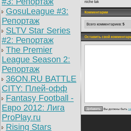
#3: Репортаж
niche tak
GosuLeague #3:
Комментарии
Репортаж
Всего комментариев:
5
SLTV Star Series
Оставить свой комментар
#2: Репортаж
The Premier
League Season 2:
Репортаж
36ON.RU BATTLE
CITY: Плей-офф
Fantasy Football -
Евро 2012: Лига
Вы должны быть
з
ProPlay.ru
Rising Stars