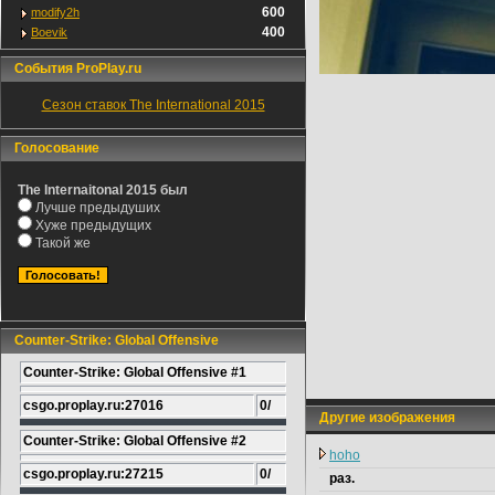
600
modify2h
400
Boevik
События ProPlay.ru
Сезон ставок The International 2015
Голосование
The Internaitonal 2015 был
Лучше предыдуших
Хуже предыдущих
Такой же
Counter-Strike: Global Offensive
Counter-Strike: Global Offensive #1
csgo.proplay.ru:27016
0/
Другие изображения
Counter-Strike: Global Offensive #2
hoho
csgo.proplay.ru:27215
0/
раз.