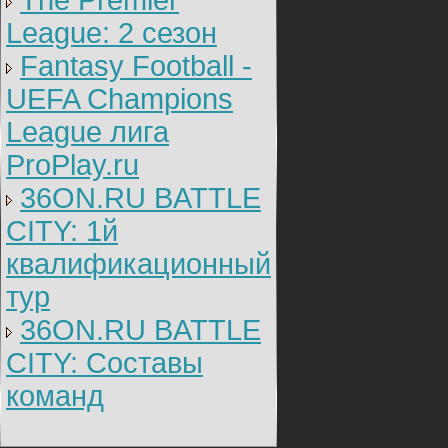
The Premier
League: 2 cезон
Fantasy Football -
UEFA Champions
League лига
ProPlay.ru
36ON.RU BATTLE
CITY: 1й
квалификационный
тур
36ON.RU BATTLE
CITY: Составы
команд