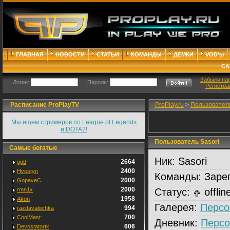
ГЛАВНАЯ
НОВОСТИ
СТАТЬИ
КОМАНДЫ
ДЕМКИ
VOD'ы
СА
Забыли па
Логин:
Пароль:
Регистра
Расписание ProPlayTV
ProPlay.ru
>
Пользовател
Мы ищем стримеров по League of Legends
и DOTA2!
Пользователь Sasori
Самые богатые
Ник:
Sasori
2664
ggtt
2400
Hvostyn
Команды:
Зарег
2000
GopaveC
2000
rmn1x
Статус:
offlin
1958
Akon
Галерея:
Персо
994
razdavalochka
700
CoolMast
Дневник:
Персо
606
Devostatortk