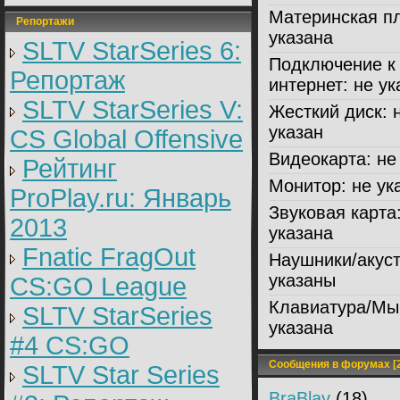
Материнская пл
Репортажи
указана
SLTV StarSeries 6:
Подключение к
Репортаж
интернет:
не ук
SLTV StarSeries V:
Жесткий диск:
н
указан
CS Global Offensive
Видеокарта:
не 
Рейтинг
Монитор:
не ук
ProPlay.ru: Январь
Звуковая карта
2013
указана
Fnatic FragOut
Наушники/акуст
указаны
CS:GO League
Клавиатура/Мы
SLTV StarSeries
указана
#4 CS:GO
Сообщения в форумах [2
SLTV Star Series
BraBlay
(18)