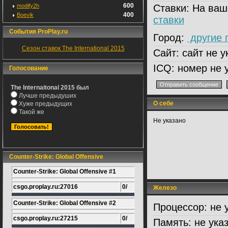
600
modify2h
Ставки:
На ваш
400
Boevik
ставки
События ProPlay.ru
Город:
другие 
Сезон ставок The International 2015
Сайт:
сайт не у
ICQ:
номер не 
Голосование
The Internaitonal 2015 был
Лучше предыдуших
О себе
Хуже предыдущих
Такой же
Не указано
Counter-Strike: Global Offensive
Counter-Strike: Global Offensive #1
csgo.proplay.ru:27016
0/
Железо
Counter-Strike: Global Offensive #2
Процессор:
не 
csgo.proplay.ru:27215
0/
Память:
не ука