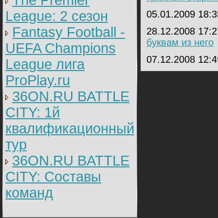
The Premier
League: 2 cезон
05.01.2009 18:
Fantasy Football -
28.12.2008 17:
буквам из него
UEFA Champions
07.12.2008 12:
League лига
ProPlay.ru
36ON.RU BATTLE
CITY: 1й
квалификационный
тур
36ON.RU BATTLE
CITY: Составы
команд