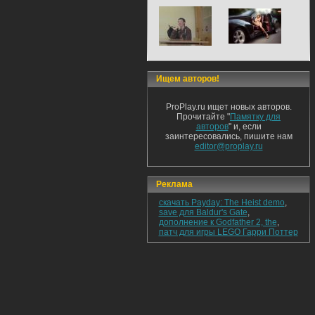
Ищем авторов!
ProPlay.ru ищет новых авторов.
Прочитайте "
Памятку для
авторов
" и, если
заинтересовались, пишите нам
editor@proplay.ru
Реклама
скачать Payday: The Heist demo
,
save для Baldur's Gate
,
дополнение к Godfather 2, the
,
патч для игры LEGO Гарри Поттер