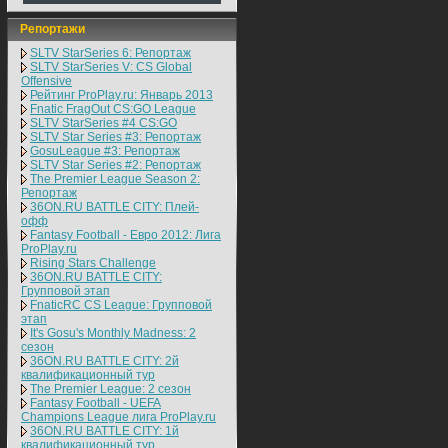
Репортажи
SLTV StarSeries 6: Репортаж
SLTV StarSeries V: CS Global
Offensive
Рейтинг ProPlay.ru: Январь 2013
Fnatic FragOut CS:GO League
SLTV StarSeries #4 CS:GO
SLTV Star Series #3: Репортаж
GosuLeague #3: Репортаж
SLTV Star Series #2: Репортаж
The Premier League Season 2:
Репортаж
36ON.RU BATTLE CITY: Плей-
офф
Fantasy Football - Евро 2012: Лига
ProPlay.ru
Rising Stars Challenge
36ON.RU BATTLE CITY:
Групповой этап
FnaticRC CS League: Групповой
этап
It's Gosu's Monthly Madness: 2
сезон
36ON.RU BATTLE CITY: 2й
квалификационный тур
The Premier League: 2 cезон
Fantasy Football - UEFA
Champions League лига ProPlay.ru
36ON.RU BATTLE CITY: 1й
квалификационный тур