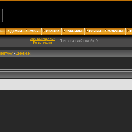
ДЫ
ДЕМКИ
VOD'ы
СТАВКИ
ТУРНИРЫ
КЛУБЫ
ФОРУМЫ
Забыли пароль?
Пользователей онлайн: 0
Регистрация
nderwow
>
Дневник