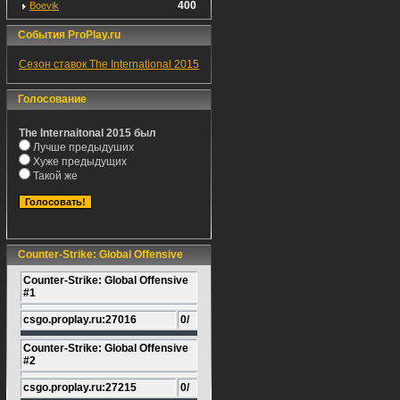
400
Boevik
События ProPlay.ru
Сезон ставок The International 2015
Голосование
The Internaitonal 2015 был
Лучше предыдуших
Хуже предыдущих
Такой же
Counter-Strike: Global Offensive
Counter-Strike: Global Offensive
#1
csgo.proplay.ru:27016
0/
Counter-Strike: Global Offensive
#2
csgo.proplay.ru:27215
0/