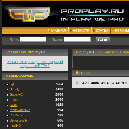
ГЛАВНАЯ
НОВОСТИ
СТАТЬИ
КОМАН
Логин:
Пароль:
Расписание ProPlayTV
ProPlay.ru
>
Пользователи
>
fla
Мы ищем стримеров по League of
Legends и DOTA2!
Дневник
Самые богатые
Записи в дневнике отсутствуют
2664
ggtt
2400
Hvostyn
2000
GopaveC
2000
rmn1x
1958
Akon
994
razdavalochka
700
CoolMast
606
Devostatortk
600
modify2h