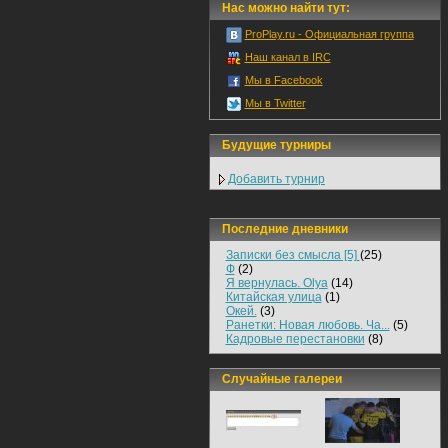
Нас можно найти тут:
ProPlay.ru - Официальная группа
Наш канал в IRC
Мы в Facebook
Мы в Twitter
Будущие турниры
Добавить турнир
Последние дневники
Записки без смысла [5]
(25)
Ф
(2)
Я вернулась. Olya
(14)
Китайская улица
(1)
Окей.
(3)
Ранетки: Новая любовь. Ча...
(5)
Кадровые перестановки
(8)
Случайные галереи