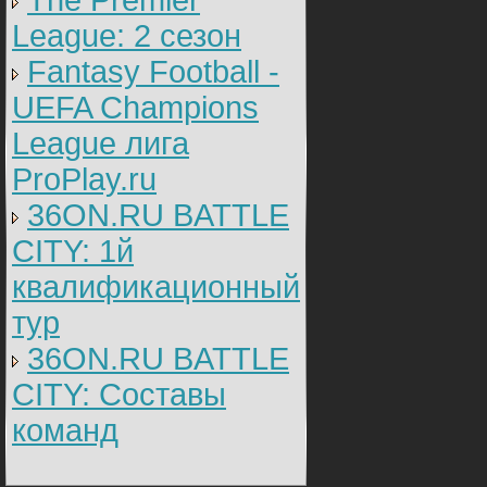
The Premier
League: 2 cезон
Fantasy Football -
UEFA Champions
League лига
ProPlay.ru
36ON.RU BATTLE
CITY: 1й
квалификационный
тур
36ON.RU BATTLE
CITY: Составы
команд