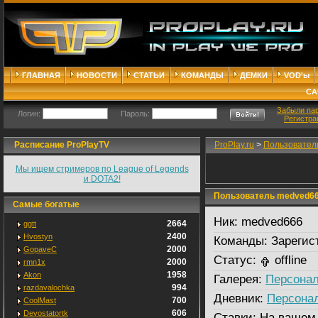
ГЛАВНАЯ
НОВОСТИ
СТАТЬИ
КОМАНДЫ
ДЕМКИ
VOD'ы
СА
Забыли па
Логин:
Пароль:
Регистра
Расписание ProPlayTV
ProPlay.ru
>
Пользовател
Мы ищем стримеров по League of Legends
и DOTA2!
Пользователь medved6
Самые богатые
Ник:
medved666
2664
ggtt
2400
Hvostyn
Команды:
Зарегис
2000
GopaveC
Статус:
offline
2000
rmn1x
1958
Akon
Галерея:
Персонал
994
razdavalochka
Дневник:
Персона
700
CoolMast
606
Devostatortk
Ставки:
На вашем