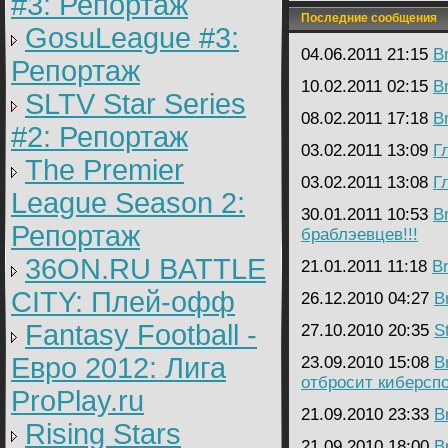
#3: Репортаж
Последние сообщения
GosuLeague #3:
04.06.2011 21:15
B
Репортаж
10.02.2011 02:15
B
SLTV Star Series
08.02.2011 17:18
B
#2: Репортаж
03.02.2011 13:09
Г
The Premier
03.02.2011 13:08
Г
League Season 2:
30.01.2011 10:53
B
Репортаж
браблэевцев!!!
36ON.RU BATTLE
21.01.2011 11:18
B
CITY: Плей-офф
26.12.2010 04:27
B
Fantasy Football -
27.10.2010 20:35
St
Евро 2012: Лига
23.09.2010 15:08
B
отбросит киберсп
ProPlay.ru
21.09.2010 23:33
B
Rising Stars
21.09.2010 18:00
B