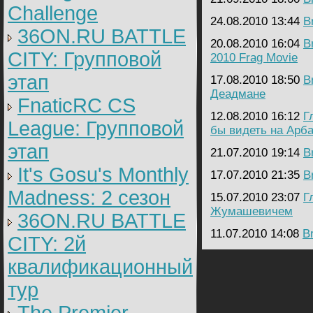
Challenge
24.08.2010 13:44
B
36ON.RU BATTLE
20.08.2010 16:04
B
CITY: Групповой
2010 Frag Movie
этап
17.08.2010 18:50
B
Деадмане
FnaticRC CS
12.08.2010 16:12
Г
League: Групповой
бы видеть на Арб
этап
21.07.2010 19:14
B
It's Gosu's Monthly
17.07.2010 21:35
B
Madness: 2 сезон
15.07.2010 23:07
Г
Жумашевичем
36ON.RU BATTLE
11.07.2010 14:08
B
CITY: 2й
квалификационный
тур