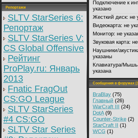
Подключение к ин
Репортажи
указано
SLTV StarSeries 6:
Жесткий диск:
не 
Видеокарта:
не ук
Репортаж
Монитор:
не указа
SLTV StarSeries V:
Звуковая карта:
не
CS Global Offensive
Наушники/акустик
Рейтинг
указаны
Клавиатура/Мышь
ProPlay.ru: Январь
указана
2013
Сообщения в форумах [1
Fnatic FragOut
BraBlay
(75)
CS:GO League
Главный
(26)
WarCraft III
(24)
SLTV StarSeries
DotA
(9)
#4 CS:GO
Counter-Strike
(2)
StarCraft II
(1)
SLTV Star Series
WCG
(1)