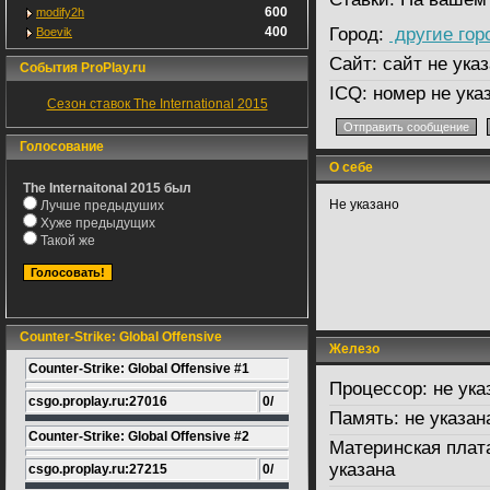
600
modify2h
400
Город:
другие гор
Boevik
Сайт:
сайт не указ
События ProPlay.ru
ICQ:
номер не ука
Сезон ставок The International 2015
Голосование
О себе
The Internaitonal 2015 был
Не указано
Лучше предыдуших
Хуже предыдущих
Такой же
Counter-Strike: Global Offensive
Железо
Counter-Strike: Global Offensive #1
Процессор:
не ука
csgo.proplay.ru:27016
0/
Память:
не указан
Counter-Strike: Global Offensive #2
Материнская плат
указана
csgo.proplay.ru:27215
0/