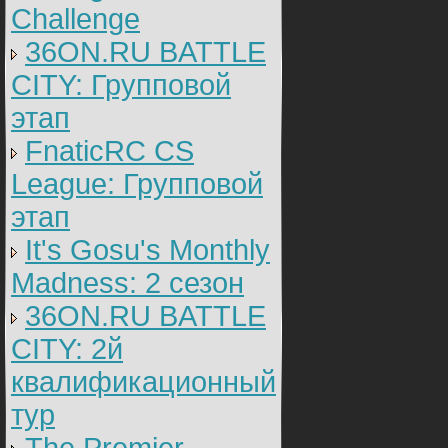
Challenge
36ON.RU BATTLE
CITY: Групповой
этап
FnaticRC CS
League: Групповой
этап
It's Gosu's Monthly
Madness: 2 сезон
36ON.RU BATTLE
CITY: 2й
квалификационный
тур