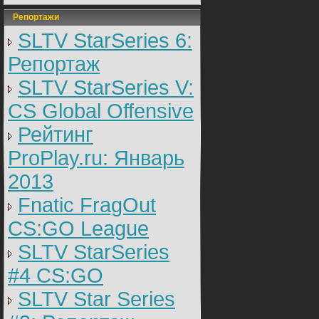
Репортажи
SLTV StarSeries 6:
Репортаж
SLTV StarSeries V:
CS Global Offensive
Рейтинг
ProPlay.ru: Январь
2013
Fnatic FragOut
CS:GO League
SLTV StarSeries
#4 CS:GO
SLTV Star Series