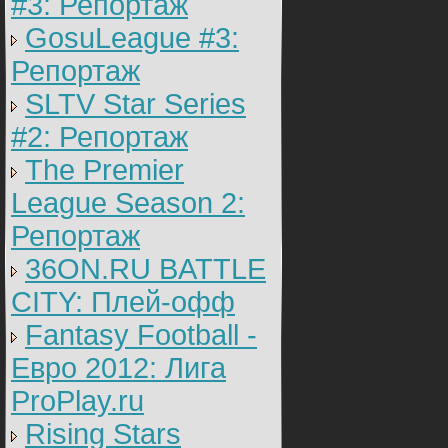
#3: Репортаж
GosuLeague #3:
Репортаж
SLTV Star Series
#2: Репортаж
The Premier
League Season 2:
Репортаж
36ON.RU BATTLE
CITY: Плей-офф
Fantasy Football -
Евро 2012: Лига
ProPlay.ru
Rising Stars