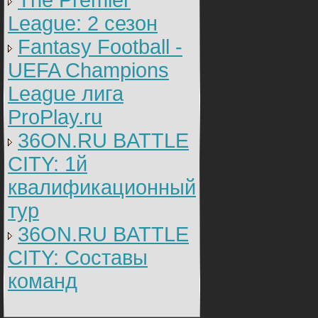
The Premier
League: 2 cезон
Fantasy Football -
UEFA Champions
League лига
ProPlay.ru
36ON.RU BATTLE
CITY: 1й
квалификационный
тур
36ON.RU BATTLE
CITY: Составы
команд