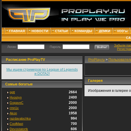
ГЛАВНАЯ
НОВОСТИ
СТАТЬИ
КОМАНДЫ
ДЕМКИ
VOD'ы
СА
Забыли па
Логин:
Пароль:
Регистра
Расписание ProPlayTV
ProPlay.ru
>
Пользовател
Мы ищем стримеров по League of Legends
и DOTA2!
Галерея
Самые богатые
Изображения в галерее о
2664
ggtt
2400
Hvostyn
2000
GopaveC
2000
rmn1x
1958
Akon
994
razdavalochka
700
CoolMast
606
Devostatortk