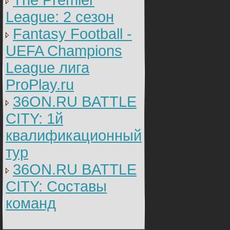
The Premier
League: 2 cезон
Fantasy Football -
UEFA Champions
League лига
ProPlay.ru
36ON.RU BATTLE
CITY: 1й
квалификационный
тур
36ON.RU BATTLE
CITY: Составы
команд