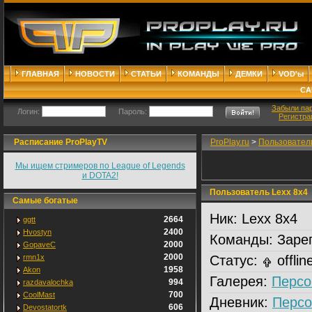
ГЛАВНАЯ
НОВОСТИ
СТАТЬИ
КОМАНДЫ
ДЕМКИ
VOD'ы
СА
Забыли па
Логин:
Пароль:
Регистра
Расписание ProPlayTV
ProPlay.ru
>
Пользовател
Мы ищем стримеров по League of Legends
и DOTA2!
Пользователь Lexx 8x4
Самые богатые
Ник:
Lexx 8x4
2664
ggtt
2400
Hvostyn
Команды:
Зарег
2000
GopaveC
2000
rmn1x
Статус:
offlin
1958
Akon
Галерея:
Персо
994
razdavalochka
700
CoolMast
Дневник:
Персо
606
Devostatortk