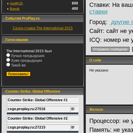
600
modify2h
Ставки:
На ваш
400
Boevik
ставки
События ProPlay.ru
Город:
другие 
Сезон ставок The International 2015
Сайт:
сайт не у
ICQ:
номер не 
Голосование
The Internaitonal 2015 был
Лучше предыдуших
О себе
Хуже предыдущих
Такой же
Не указано
Counter-Strike: Global Offensive
Counter-Strike: Global Offensive #1
csgo.proplay.ru:27016
0/
Железо
Counter-Strike: Global Offensive #2
Процессор:
не 
csgo.proplay.ru:27215
0/
Память:
не ука