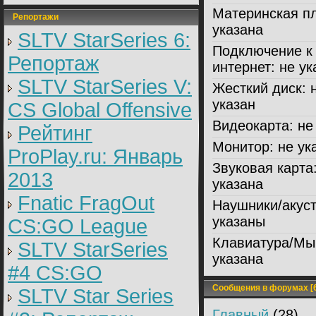
Материнская пл
Репортажи
указана
SLTV StarSeries 6:
Подключение к
Репортаж
интернет:
не ук
SLTV StarSeries V:
Жесткий диск:
н
указан
CS Global Offensive
Видеокарта:
не 
Рейтинг
Монитор:
не ук
ProPlay.ru: Январь
Звуковая карта
2013
указана
Fnatic FragOut
Наушники/акуст
указаны
CS:GO League
Клавиатура/Мы
SLTV StarSeries
указана
#4 CS:GO
Сообщения в форумах [6
SLTV Star Series
Главный
(28)