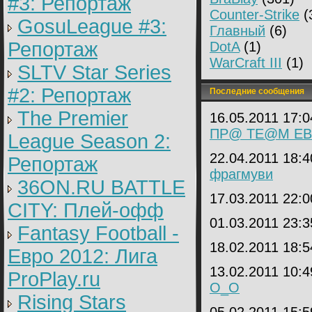
#3: Репортаж
Counter-Strike
(
GosuLeague #3:
Главный
(6)
Репортаж
DotA
(1)
WarCraft III
(1)
SLTV Star Series
#2: Репортаж
Последние сообщения
The Premier
16.05.2011 17:
ПР@ TE@M EB
League Season 2:
22.04.2011 18:
Репортаж
фрагмуви
36ON.RU BATTLE
17.03.2011 22:
CITY: Плей-офф
01.03.2011 23:
Fantasy Football -
18.02.2011 18:
Евро 2012: Лига
13.02.2011 10:
ProPlay.ru
O_O
Rising Stars