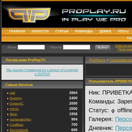
ГЛАВНАЯ
НОВОСТИ
СТАТЬИ
КОМАНДЫ
ДЕМКИ
VOD'ы
СА
Забыли па
Логин:
Пароль:
Регистра
Расписание ProPlayTV
ProPlay.ru
>
Пользовател
Мы ищем стримеров по League of Legends
и DOTA2!
Пользователь ПРИВЕТ
Самые богатые
Ник:
ПРИВЕТК
2664
ggtt
2400
Hvostyn
Команды:
Зарег
2000
GopaveC
2000
rmn1x
Статус:
offlin
1958
Akon
Галерея:
Персо
994
razdavalochka
700
CoolMast
Дневник:
Персо
606
Devostatortk