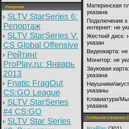
Материнская пл
Репортажи
указана
SLTV StarSeries 6:
Подключение к
Репортаж
интернет:
не ук
SLTV StarSeries V:
Жесткий диск:
н
указан
CS Global Offensive
Видеокарта:
не 
Рейтинг
Монитор:
не ук
ProPlay.ru: Январь
Звуковая карта
2013
указана
Fnatic FragOut
Наушники/акуст
указаны
CS:GO League
Клавиатура/Мы
SLTV StarSeries
указана
#4 CS:GO
Сообщения в форумах [3
SLTV Star Series
BraBlay
(301)