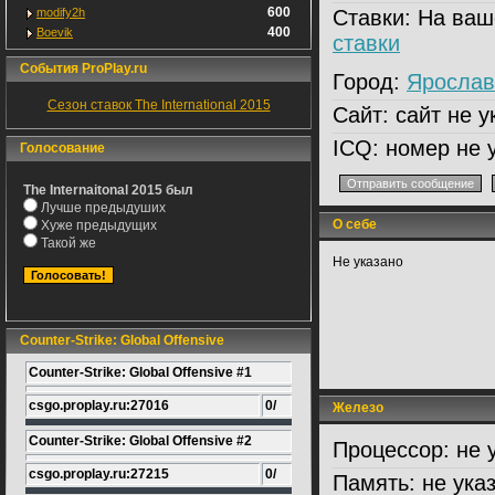
600
modify2h
Ставки:
На ваш
400
Boevik
ставки
События ProPlay.ru
Город:
Ярослав
Сезон ставок The International 2015
Сайт:
сайт не у
ICQ:
номер не 
Голосование
The Internaitonal 2015 был
Лучше предыдуших
О себе
Хуже предыдущих
Такой же
Не указано
Counter-Strike: Global Offensive
Counter-Strike: Global Offensive #1
csgo.proplay.ru:27016
0/
Железо
Counter-Strike: Global Offensive #2
Процессор:
не 
csgo.proplay.ru:27215
0/
Память:
не ука