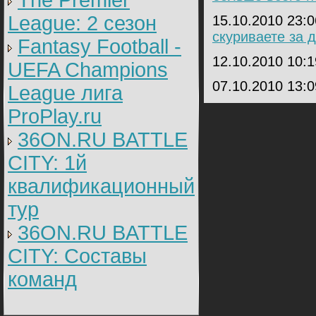
The Premier
League: 2 cезон
15.10.2010 23:
скуриваете за 
Fantasy Football -
12.10.2010 10:
UEFA Champions
07.10.2010 13:
League лига
ProPlay.ru
36ON.RU BATTLE
CITY: 1й
квалификационный
тур
36ON.RU BATTLE
CITY: Составы
команд