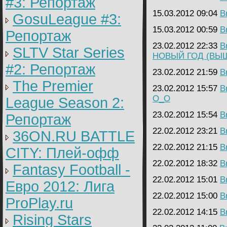
#3: Репортаж
15.03.2012 09:04
B
GosuLeague #3:
15.03.2012 00:59
B
Репортаж
23.02.2012 22:33
B
SLTV Star Series
НОВЫЙ ГОД (ВЫ
#2: Репортаж
23.02.2012 21:59
B
The Premier
23.02.2012 15:57
B
O_O
League Season 2:
23.02.2012 15:54
B
Репортаж
22.02.2012 23:21
B
36ON.RU BATTLE
22.02.2012 21:15
B
CITY: Плей-офф
22.02.2012 18:32
B
Fantasy Football -
22.02.2012 15:01
B
Евро 2012: Лига
22.02.2012 15:00
B
ProPlay.ru
22.02.2012 14:15
B
Rising Stars