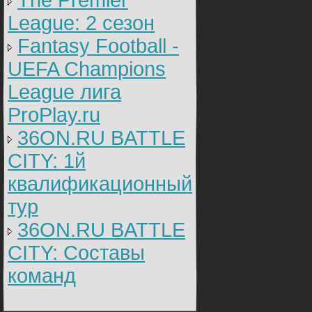
The Premier
League: 2 cезон
Fantasy Football -
UEFA Champions
League лига
ProPlay.ru
36ON.RU BATTLE
CITY: 1й
квалификационный
тур
36ON.RU BATTLE
CITY: Составы
команд