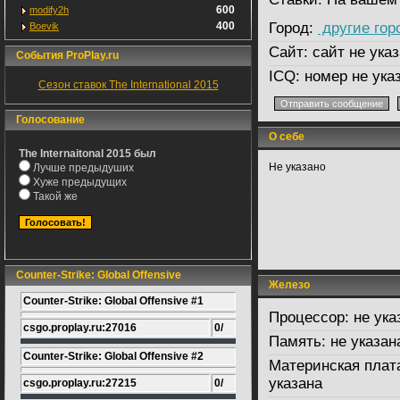
600
modify2h
400
Город:
другие гор
Boevik
Сайт:
сайт не указ
События ProPlay.ru
ICQ:
номер не ука
Сезон ставок The International 2015
Голосование
О себе
The Internaitonal 2015 был
Не указано
Лучше предыдуших
Хуже предыдущих
Такой же
Counter-Strike: Global Offensive
Железо
Counter-Strike: Global Offensive #1
Процессор:
не ука
csgo.proplay.ru:27016
0/
Память:
не указан
Counter-Strike: Global Offensive #2
Материнская плат
указана
csgo.proplay.ru:27215
0/