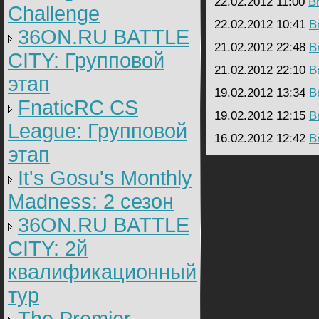
22.02.2012 11:00
B
Challenge
22.02.2012 10:41
B
36ON.RU BATTLE
21.02.2012 22:48
B
CITY: Групповой
21.02.2012 22:10
B
этап
19.02.2012 13:34
B
FnaticRC CS
19.02.2012 12:15
B
League: Групповой
16.02.2012 12:42
B
этап
It's Gosu's Monthly
Madness: 2 сезон
36ON.RU BATTLE
CITY: 2й
квалификационный
тур