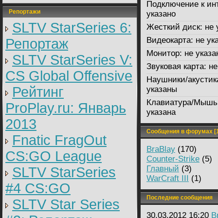
Подключение к ин
Репортажи
указано
SLTV StarSeries 6:
Жесткий диск:
не 
Видеокарта:
не ук
Репортаж
Монитор:
не указа
SLTV StarSeries V:
Звуковая карта:
не
CS Global Offensive
Наушники/акустик
Рейтинг
указаны
Клавиатура/Мышь
ProPlay.ru: Январь
указана
2013
Сообщения в форумах [1
Fnatic FragOut
BraBlay
(170)
CS:GO League
Counter-Strike
(5)
Главный
(3)
SLTV StarSeries
WarCraft III
(1)
#4 CS:GO
Последние сообщения
SLTV Star Series
30.03.2012 16:20
B