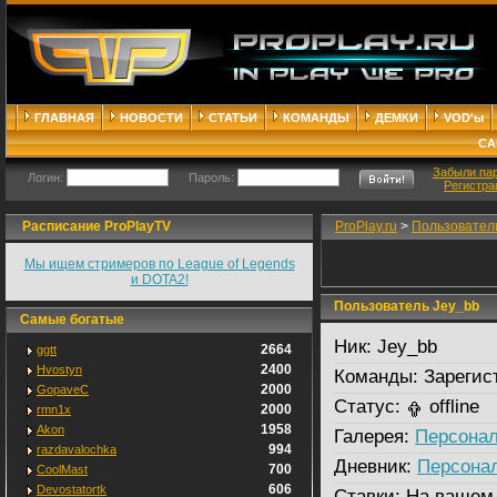
ГЛАВНАЯ
НОВОСТИ
СТАТЬИ
КОМАНДЫ
ДЕМКИ
VOD'ы
СА
Забыли па
Логин:
Пароль:
Регистра
Расписание ProPlayTV
ProPlay.ru
>
Пользовател
Мы ищем стримеров по League of Legends
и DOTA2!
Пользователь Jey_bb
Самые богатые
Ник:
Jey_bb
2664
ggtt
2400
Hvostyn
Команды:
Зарегис
2000
GopaveC
Статус:
offline
2000
rmn1x
1958
Akon
Галерея:
Персонал
994
razdavalochka
Дневник:
Персона
700
CoolMast
606
Devostatortk
Ставки:
На вашем