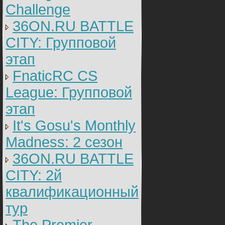
Challenge
36ON.RU BATTLE
CITY: Групповой
этап
FnaticRC CS
League: Групповой
этап
It's Gosu's Monthly
Madness: 2 сезон
36ON.RU BATTLE
CITY: 2й
квалификационный
тур