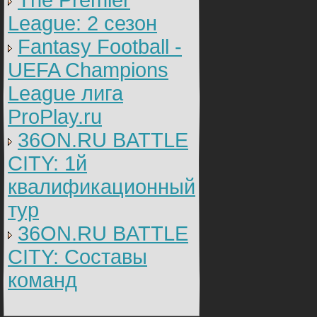
The Premier
League: 2 cезон
Fantasy Football -
UEFA Champions
League лига
ProPlay.ru
36ON.RU BATTLE
CITY: 1й
квалификационный
тур
36ON.RU BATTLE
CITY: Составы
команд