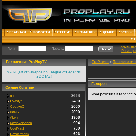
ГЛАВНАЯ
НОВОСТИ
СТАТЬИ
КОМАНДЫ
ДЕМКИ
VOD'ы
СА
Забыли па
Логин:
Пароль:
Регистра
Расписание ProPlayTV
ProPlay.ru
>
Пользовател
Мы ищем стримеров по League of Legends
и DOTA2!
Галерея
Самые богатые
Изображения в галерее о
2664
ggtt
2400
Hvostyn
2000
GopaveC
2000
rmn1x
1958
Akon
994
razdavalochka
700
CoolMast
606
Devostatortk