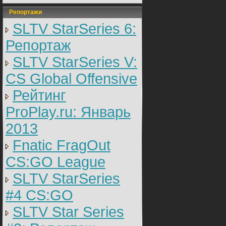
Репортажи
SLTV StarSeries 6:
Репортаж
SLTV StarSeries V:
CS Global Offensive
Рейтинг
ProPlay.ru: Январь
2013
Fnatic FragOut
CS:GO League
SLTV StarSeries
#4 CS:GO
SLTV Star Series