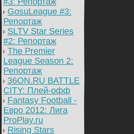
#3: Репортаж
GosuLeague #3:
Репортаж
SLTV Star Series
#2: Репортаж
The Premier
League Season 2:
Репортаж
36ON.RU BATTLE
CITY: Плей-офф
Fantasy Football -
Евро 2012: Лига
ProPlay.ru
Rising Stars