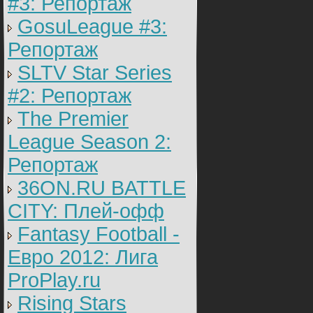
#3: Репортаж
GosuLeague #3:
Репортаж
SLTV Star Series
#2: Репортаж
The Premier
League Season 2:
Репортаж
36ON.RU BATTLE
CITY: Плей-офф
Fantasy Football -
Евро 2012: Лига
ProPlay.ru
Rising Stars