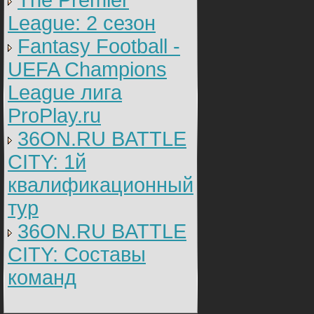
The Premier
League: 2 cезон
Fantasy Football -
UEFA Champions
League лига
ProPlay.ru
36ON.RU BATTLE
CITY: 1й
квалификационный
тур
36ON.RU BATTLE
CITY: Составы
команд