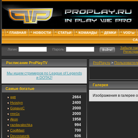
ГЛАВНАЯ
НОВОСТИ
СТАТЬИ
КОМАНДЫ
ДЕМКИ
VOD'ы
СА
Забыли па
Логин:
Пароль:
Регистра
Расписание ProPlayTV
ProPlay.ru
>
Пользовател
Мы ищем стримеров по League of Legends
и DOTA2!
Галерея
Самые богатые
Изображения в галерее о
2664
ggtt
2400
Hvostyn
2000
GopaveC
2000
rmn1x
1958
Akon
994
razdavalochka
700
CoolMast
606
Devostatortk