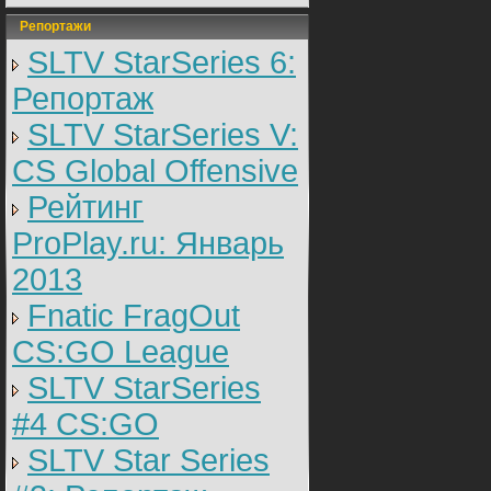
Репортажи
SLTV StarSeries 6:
Репортаж
SLTV StarSeries V:
CS Global Offensive
Рейтинг
ProPlay.ru: Январь
2013
Fnatic FragOut
CS:GO League
SLTV StarSeries
#4 CS:GO
SLTV Star Series