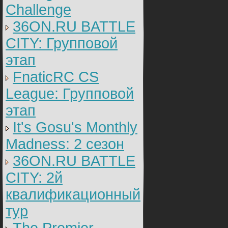
Challenge
36ON.RU BATTLE
CITY: Групповой
этап
FnaticRC CS
League: Групповой
этап
It's Gosu's Monthly
Madness: 2 сезон
36ON.RU BATTLE
CITY: 2й
квалификационный
тур