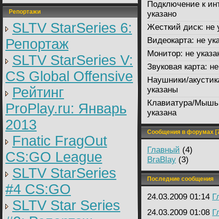
Подключение к ин
Репортажи
указано
SLTV StarSeries 6:
Жесткий диск:
не 
Видеокарта:
не ук
Репортаж
Монитор:
не указа
SLTV StarSeries V:
Звуковая карта:
не
CS Global Offensive
Наушники/акустик
Рейтинг
указаны
Клавиатура/Мышь
ProPlay.ru: Январь
указана
2013
Сообщения в форумах [7
Fnatic FragOut
Главный
(4)
CS:GO League
BraBlay
(3)
SLTV StarSeries
Последние сообщения
#4 CS:GO
24.03.2009 01:14
Г
SLTV Star Series
24.03.2009 01:08
Г