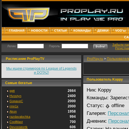
ГЛАВНАЯ
НОВОСТИ
СТАТЬИ
КОМАНДЫ
ДЕМКИ
VOD'ы
СА
Забыли па
Логин:
Пароль:
Регистра
Расписание ProPlayTV
ProPlay.ru
>
Пользовател
Мы ищем стримеров по League of Legends
и DOTA2!
Пользователь Koppy
Самые богатые
Ник:
Koppy
2664
ggtt
2400
Hvostyn
Команды:
Зарегис
2000
GopaveC
Статус:
offline
2000
rmn1x
1958
Akon
Галерея:
Персонал
994
razdavalochka
Дневник:
Персона
700
CoolMast
606
Devostatortk
Ставки:
На вашем