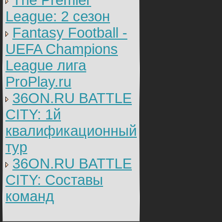
The Premier
League: 2 cезон
Fantasy Football -
UEFA Champions
League лига
ProPlay.ru
36ON.RU BATTLE
CITY: 1й
квалификационный
тур
36ON.RU BATTLE
CITY: Составы
команд