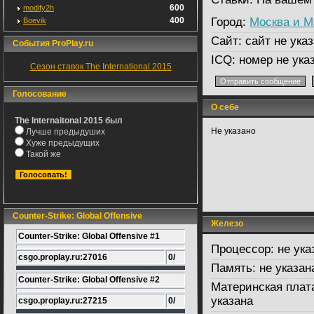
600
modify2h
400
Город:
Москва и 
Boevik
Сайт:
сайт не указ
События ProPlay.ru
ICQ:
номер не ука
Сезон ставок The International 2015
Голосование
О себе
The Internaitonal 2015 был
Не указано
Лучше предыдуших
Хуже предыдущих
Такой же
Counter-Strike: Global Offensive
Железо
Counter-Strike: Global Offensive #1
Процессор:
не ука
csgo.proplay.ru:27016
0/
Память:
не указан
Counter-Strike: Global Offensive #2
Материнская плат
указана
csgo.proplay.ru:27215
0/