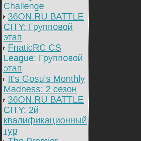
Challenge
36ON.RU BATTLE
CITY: Групповой
этап
FnaticRC CS
League: Групповой
этап
It's Gosu's Monthly
Madness: 2 сезон
36ON.RU BATTLE
CITY: 2й
квалификационный
тур