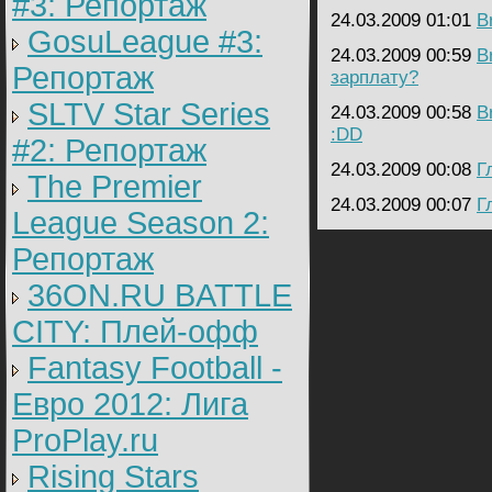
#3: Репортаж
24.03.2009 01:01
B
GosuLeague #3:
24.03.2009 00:59
B
Репортаж
зарплату?
SLTV Star Series
24.03.2009 00:58
B
:DD
#2: Репортаж
24.03.2009 00:08
Г
The Premier
24.03.2009 00:07
Г
League Season 2:
Репортаж
36ON.RU BATTLE
CITY: Плей-офф
Fantasy Football -
Евро 2012: Лига
ProPlay.ru
Rising Stars