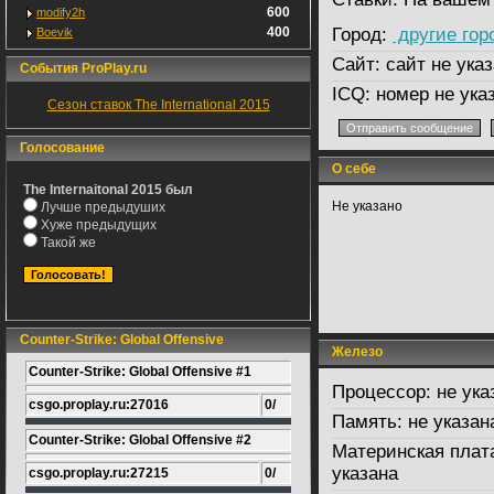
600
modify2h
400
Город:
другие гор
Boevik
Сайт:
сайт не указ
События ProPlay.ru
ICQ:
номер не ука
Сезон ставок The International 2015
Голосование
О себе
The Internaitonal 2015 был
Не указано
Лучше предыдуших
Хуже предыдущих
Такой же
Counter-Strike: Global Offensive
Железо
Counter-Strike: Global Offensive #1
Процессор:
не ука
csgo.proplay.ru:27016
0/
Память:
не указан
Counter-Strike: Global Offensive #2
Материнская плат
указана
csgo.proplay.ru:27215
0/