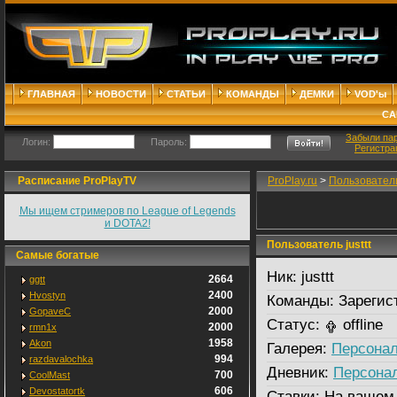
ГЛАВНАЯ
НОВОСТИ
СТАТЬИ
КОМАНДЫ
ДЕМКИ
VOD'ы
СА
Забыли па
Логин:
Пароль:
Регистра
Расписание ProPlayTV
ProPlay.ru
>
Пользовател
Мы ищем стримеров по League of Legends
и DOTA2!
Пользователь justtt
Самые богатые
Ник:
justtt
2664
ggtt
2400
Hvostyn
Команды:
Зарегис
2000
GopaveC
Статус:
offline
2000
rmn1x
1958
Akon
Галерея:
Персонал
994
razdavalochka
Дневник:
Персона
700
CoolMast
606
Devostatortk
Ставки:
На вашем