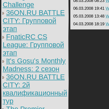
08.03.2008 08:23
W
Challenge
06.03.2008 19:41
W
36ON.RU BATTLE
05.03.2008 13:48
W
CITY: Групповой
04.03.2008 18:19
W
этап
FnaticRC CS
League: Групповой
этап
It's Gosu's Monthly
Madness: 2 сезон
36ON.RU BATTLE
CITY: 2й
квалификационный
тур