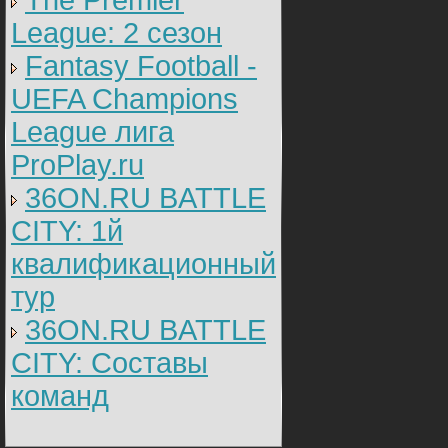
The Premier
League: 2 cезон
Fantasy Football -
UEFA Champions
League лига
ProPlay.ru
36ON.RU BATTLE
CITY: 1й
квалификационный
тур
36ON.RU BATTLE
CITY: Составы
команд