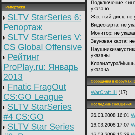
Подключение к ин
Репортажи
указано
SLTV StarSeries 6:
Жесткий диск:
не 
Видеокарта:
не ук
Репортаж
Монитор:
не указа
SLTV StarSeries V:
Звуковая карта:
не
CS Global Offensive
Наушники/акустик
Рейтинг
указаны
Клавиатура/Мышь
ProPlay.ru: Январь
указана
2013
Сообщения в форумах [1
Fnatic FragOut
WarCraft III
(17)
CS:GO League
SLTV StarSeries
Последние сообщения
#4 CS:GO
26.03.2008 16:01
W
SLTV Star Series
16.03.2008 17:07
W
16.03.2008 15:28
W