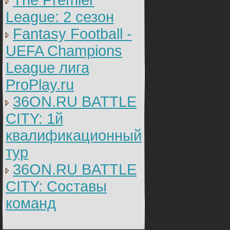
The Premier
League: 2 cезон
Fantasy Football -
UEFA Champions
League лига
ProPlay.ru
36ON.RU BATTLE
CITY: 1й
квалификационный
тур
36ON.RU BATTLE
CITY: Составы
команд