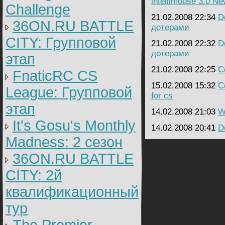
intellimouse 3.0 N
Challenge
21.02.2008 22:34
D
36ON.RU BATTLE
дотерами
CITY: Групповой
21.02.2008 22:32
D
дотерами
этап
21.02.2008 22:25
C
FnaticRC CS
15.02.2008 15:32
C
League: Групповой
for cs
этап
14.02.2008 21:03
W
It's Gosu's Monthly
14.02.2008 20:41
D
Madness: 2 сезон
36ON.RU BATTLE
CITY: 2й
квалификационный
тур