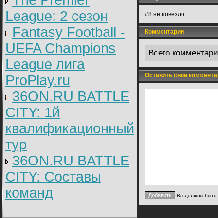
The Premier
League: 2 cезон
#8 не повезло
Fantasy Football -
Комментарии
UEFA Champions
Всего комментар
League лига
Оставить свой коммента
ProPlay.ru
36ON.RU BATTLE
CITY: 1й
квалификационный
тур
36ON.RU BATTLE
CITY: Составы
команд
Вы должны быть