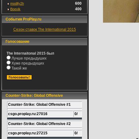
600
modify2h
400
Boevik
События ProPlay.ru
Сезон ставок The International 2015
Голосование
The Internaitonal 2015 был
Лучше предыдуших
Хуже предыдущих
Такой же
Counter-Strike: Global Offensive
Counter-Strike: Global Offensive #1
csgo.proplay.ru:27016
0/
Counter-Strike: Global Offensive #2
csgo.proplay.ru:27215
0/