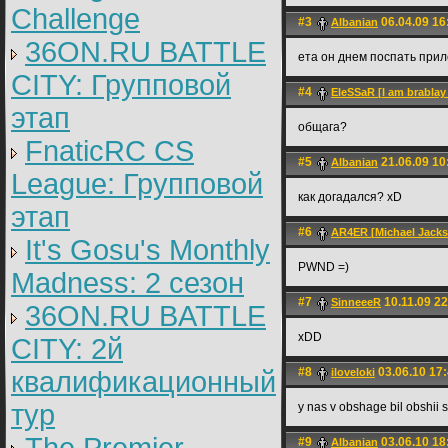
Challenge
#3
06.04.09 16
Albanian
36ON.RU BATTLE
ета он днем поспать приле
CITY: Групповой
#4
EleSSaR [I am brablay 
этап
общага?
FnaticRC CS
#5
21.06.09 10
Albanian
League: Групповой
как догадался? xD
этап
#6
AR4ER [Michael Jacks
It's Gosu's Monthly
PWND =)
Madness: 2 сезон
#7
10.11.09 22
SinneeeR
36ON.RU BATTLE
xDD
CITY: 2й
#8
03.06.10 17
квалификационный
iloveloki
тур
y nas v obshage bil obshii 
#9
03.06.10 18
Albanian