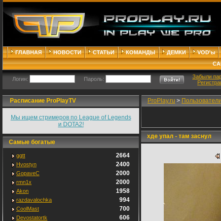
ГЛАВНАЯ
НОВОСТИ
СТАТЬИ
КОМАНДЫ
ДЕМКИ
VOD'ы
СА
Забыли па
Логин:
Пароль:
Регистра
Расписание ProPlayTV
ProPlay.ru
>
Пользовател
Мы ищем стримеров по League of Legends
и DOTA2!
хде упал - там заснул
Самые богатые
2664
ggtt
2400
Hvostyn
2000
GopaveC
2000
rmn1x
1958
Akon
994
razdavalochka
700
CoolMast
606
Devostatortk