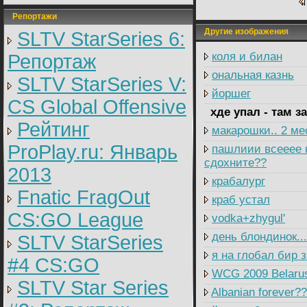
Репортажи
Другие изображения
SLTV StarSeries 6:
коля и билан
Репортаж
ональная казнь
SLTV StarSeries V:
йоршег
CS Global Offensive
хде упал - там з
Рейтинг
макарошки.. 2 ме
ProPlay.ru: Январь
пашлиии всееее н
сдохните??
2013
крабалург
Fnatic FragOut
краб устал
CS:GO League
vodka+zhygul'
день блондинок..
SLTV StarSeries
я на глобал бир 
#4 CS:GO
WCG 2009 Belarus
SLTV Star Series
Albanian forever??