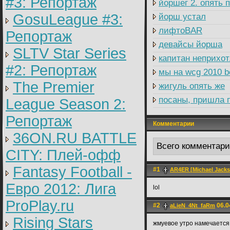
#3: Репортаж
йоршег 2. опять 
GosuLeague #3:
йорш устал
лифтоBAR
Репортаж
девайсы йорша
SLTV Star Series
капитан неприхо
#2: Репортаж
мы на wcg 2010 be
The Premier
жигуль опять же
посаны, пришла п
League Season 2:
Репортаж
Комментарии
36ON.RU BATTLE
Всего комментар
CITY: Плей-офф
Fantasy Football -
#1
AR4ER [Michael Jacks
Евро 2012: Лига
lol
ProPlay.ru
#2
06.0
aLieN_4Nt_faRm
Rising Stars
жмуевое утро намечается