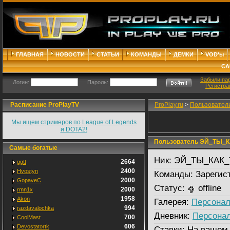
ГЛАВНАЯ
НОВОСТИ
СТАТЬИ
КОМАНДЫ
ДЕМКИ
VOD'ы
СА
Забыли па
Логин:
Пароль:
Регистра
Расписание ProPlayTV
ProPlay.ru
>
Пользовател
Мы ищем стримеров по League of Legends
и DOTA2!
Пользователь ЭЙ_ТЫ_К
Самые богатые
Ник:
ЭЙ_ТЫ_КАК_
2664
ggtt
2400
Hvostyn
Команды:
Зарегис
2000
GopaveC
Статус:
offline
2000
rmn1x
1958
Akon
Галерея:
Персонал
994
razdavalochka
Дневник:
Персона
700
CoolMast
606
Devostatortk
Ставки:
На вашем