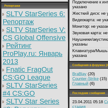
Подключение к инт
Репортажи
указано
SLTV StarSeries 6:
Жесткий диск:
не 
Видеокарта:
не ук
Репортаж
Монитор:
не указа
SLTV StarSeries V:
Звуковая карта:
не
CS Global Offensive
Наушники/акустик
Рейтинг
указаны
Клавиатура/Мышь
ProPlay.ru: Январь
указана
2013
Сообщения в форумах [4
Fnatic FragOut
BraBlay
(20)
CS:GO League
Counter-Strike
(15)
Главный
(6)
SLTV StarSeries
#4 CS:GO
Последние сообщения
SLTV Star Series
23.04.2011 05:18
Co
стадия