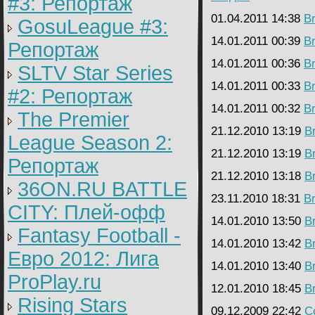
#3: Репортаж
01.04.2011 14:38
B
GosuLeague #3:
14.01.2011 00:39
B
Репортаж
14.01.2011 00:36
B
SLTV Star Series
14.01.2011 00:33
B
#2: Репортаж
14.01.2011 00:32
B
The Premier
21.12.2010 13:19
B
League Season 2:
21.12.2010 13:19
B
Репортаж
21.12.2010 13:18
B
36ON.RU BATTLE
23.11.2010 18:31
B
CITY: Плей-офф
14.01.2010 13:50
B
Fantasy Football -
14.01.2010 13:42
B
Евро 2012: Лига
14.01.2010 13:40
B
ProPlay.ru
12.01.2010 18:45
B
Rising Stars
09.12.2009 22:42
C