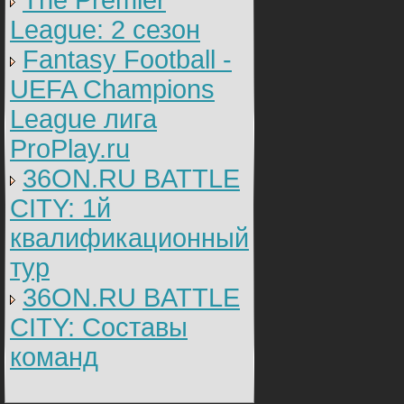
The Premier
League: 2 cезон
Fantasy Football -
UEFA Champions
League лига
ProPlay.ru
36ON.RU BATTLE
CITY: 1й
квалификационный
тур
36ON.RU BATTLE
CITY: Составы
команд