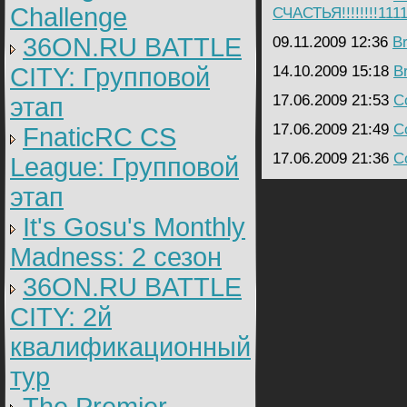
Challenge
СЧАСТЬЯ!!!!!!!!111
36ON.RU BATTLE
09.11.2009 12:36
B
CITY: Групповой
14.10.2009 15:18
B
17.06.2009 21:53
C
этап
17.06.2009 21:49
C
FnaticRC CS
17.06.2009 21:36
C
League: Групповой
этап
It's Gosu's Monthly
Madness: 2 сезон
36ON.RU BATTLE
CITY: 2й
квалификационный
тур