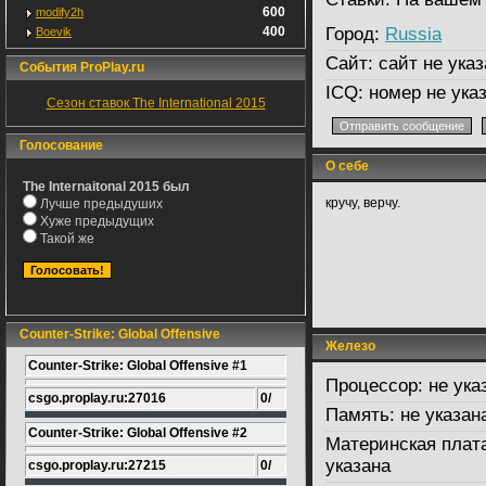
600
modify2h
400
Город:
Russia
Boevik
Сайт:
сайт не указ
События ProPlay.ru
ICQ:
номер не ука
Сезон ставок The International 2015
Голосование
О себе
The Internaitonal 2015 был
кручу, верчу.
Лучше предыдуших
Хуже предыдущих
Такой же
Counter-Strike: Global Offensive
Железо
Counter-Strike: Global Offensive #1
Процессор:
не ука
csgo.proplay.ru:27016
0/
Память:
не указан
Counter-Strike: Global Offensive #2
Материнская плат
указана
csgo.proplay.ru:27215
0/