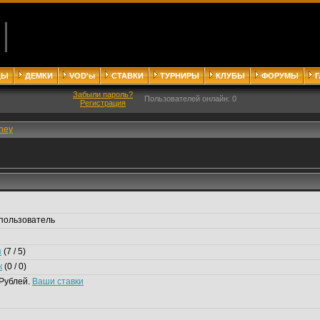
ДЫ
ДЕМКИ
VOD'ы
СТАВКИ
ТУРНИРЫ
КЛУБЫ
ФОРУМЫ
Забыли пароль?
Пользователей онлайн: 0
Регистрация
ney
пользователь
я
(7 / 5)
к
(0 / 0)
Рублей.
Ваши ставки