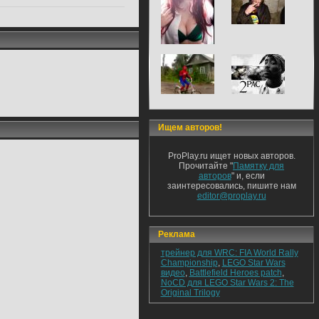
Ищем авторов!
ProPlay.ru ищет новых авторов.
Прочитайте "
Памятку для
авторов
" и, если
заинтересовались, пишите нам
editor@proplay.ru
Реклама
трейнер для WRC: FIA World Rally
Championship
,
LEGO Star Wars
видео
,
Battlefield Heroes patch
,
NoCD для LEGO Star Wars 2: The
Original Trilogy