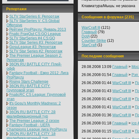
Клавиатура/Мышь:
не указана
Репортажи
SLTV StarSeries 6: Репортаж
Сообщения в форумах [235]
SLTV StarSeries V: CS Global
Offensive
WarCraft III
(121)
Рейтинг ProPlay.ru: Январь 2013
Главный
(79)
Fnatic FragOut CS:GO League
DotA
(22)
SLTV StarSeries #4 CS:GO
Counter-Strike
(12)
SLTV Star Series #3: Репортаж
StarCraft
(1)
GosuLeague #3: Репортаж
SLTV Star Series #2: Репортаж
The Premier League Season 2:
Последние сообщения
Репортаж
36ON.RU BATTLE CITY: Плей-
28.08.2008 13:09
Главный
>
Мос
офф
Fantasy Football - Евро 2012: Лига
26.06.2008 01:54
Главный
>
Рэп 
ProPlay.ru
Rising Stars Challenge
26.06.2008 01:44
WarCraft III
>
По
36ON.RU BATTLE CITY:
Групповой этап
26.06.2008 01:43
WarCraft III
>
По
FnaticRC CS League: Групповой
этап
26.06.2008 01:42
WarCraft III
>
По
It's Gosu's Monthly Madness: 2
26.06.2008 01:41
WarCraft III
>
По
сезон
36ON.RU BATTLE CITY: 2й
26.06.2008 01:36
WarCraft III
>
По
квалификационный тур
The Premier League: 2 cезон
26.06.2008 01:18
Главный
>
icq 
Fantasy Football - UEFA
Champions League лига ProPlay.ru
26.06.2008 01:15
WarCraft III
>
По
36ON.RU BATTLE CITY: 1й
квалификационный тур