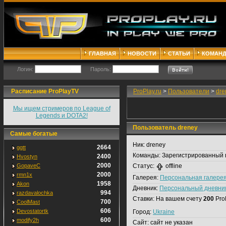
ГЛАВНАЯ
НОВОСТИ
СТАТЬИ
КОМАН
Логин:
Пароль:
Расписание ProPlayTV
ProPlay.ru
>
Пользователи
>
dre
Мы ищем стримеров по League of
Legends и DOTA2!
Пользователь dreney
Самые богатые
Ник:
dreney
2664
ggtt
Команды:
Зарегистрированный 
2400
Hvostyn
2000
GopaveC
Статус:
offline
2000
rmn1x
Галерея:
Персональная галере
1958
Akon
Дневник:
Персональный дневни
994
razdavalochka
Ставки:
На вашем счету
200
Pro
700
CoolMast
606
Devostatortk
Город:
Ukraine
600
modify2h
Сайт:
сайт не указан