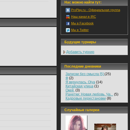
Нас можно найти тут:
ProPlay.ru - Официальная группа
Наш канал в IRC
Мы в Facebook
Мы в Twitter
Будущие турниры
Добавить турнир
Последние дневники
Записки без смысла [5]
(25)
Ф
(2)
Я вернулась. Olya
(14)
Китайская улица
(1)
Окей.
(3)
Ранетки: Новая любовь. Ча...
(5)
Кадровые перестановки
(8)
Случайные галереи