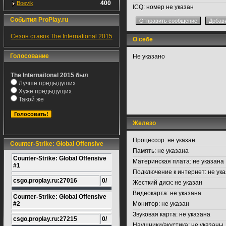
400
Boevik
ICQ:
номер не указан
События ProPlay.ru
Сезон ставок The International 2015
О себе
Голосование
Не указано
The Internaitonal 2015 был
Лучше предыдуших
Хуже предыдущих
Такой же
Железо
Процессор:
не указан
Counter-Strike: Global Offensive
Память:
не указана
Counter-Strike: Global Offensive
Материнская плата:
не указана
#1
Подключение к интернет:
не ука
csgo.proplay.ru:27016
0/
Жесткий диск:
не указан
Видеокарта:
не указана
Counter-Strike: Global Offensive
#2
Монитор:
не указан
Звуковая карта:
не указана
csgo.proplay.ru:27215
0/
Наушники/акустика:
не указаны