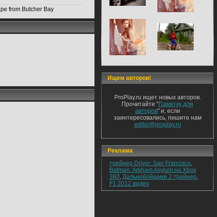
ape from Butcher Bay
Ищем авторов!
ProPlay.ru ищет новых авторов.
Прочитайте "
Памятку для
авторов
" и, если
заинтересовались, пишите нам
editor@proplay.ru
Реклама
трейнер Driver: San Francisco
,
Batman: Arkham Asylum на Xbox
360
,
Дальнобойщики 2 трейнер
,
F1 2012 видео