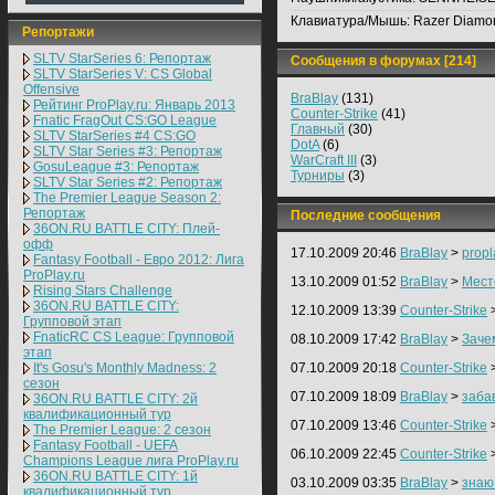
Клавиатура/Мышь:
Razer Diamon
Репортажи
SLTV StarSeries 6: Репортаж
Сообщения в форумах [214]
SLTV StarSeries V: CS Global
Offensive
BraBlay
(131)
Рейтинг ProPlay.ru: Январь 2013
Counter-Strike
(41)
Fnatic FragOut CS:GO League
Главный
(30)
SLTV StarSeries #4 CS:GO
DotA
(6)
SLTV Star Series #3: Репортаж
WarCraft III
(3)
GosuLeague #3: Репортаж
Турниры
(3)
SLTV Star Series #2: Репортаж
The Premier League Season 2:
Репортаж
Последние сообщения
36ON.RU BATTLE CITY: Плей-
офф
17.10.2009 20:46
BraBlay
>
propl
Fantasy Football - Евро 2012: Лига
ProPlay.ru
13.10.2009 01:52
BraBlay
>
Мест
Rising Stars Challenge
36ON.RU BATTLE CITY:
12.10.2009 13:39
Counter-Strike
Групповой этап
FnaticRC CS League: Групповой
08.10.2009 17:42
BraBlay
>
Заче
этап
It's Gosu's Monthly Madness: 2
07.10.2009 20:18
Counter-Strike
сезон
07.10.2009 18:09
BraBlay
>
заба
36ON.RU BATTLE CITY: 2й
квалификационный тур
07.10.2009 13:46
Counter-Strike
The Premier League: 2 cезон
Fantasy Football - UEFA
06.10.2009 22:45
Counter-Strike
Champions League лига ProPlay.ru
36ON.RU BATTLE CITY: 1й
03.10.2009 03:35
BraBlay
>
знаю 
квалификационный тур