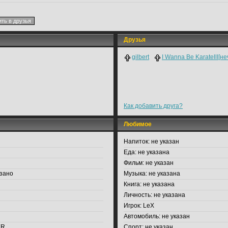
Друзья
gilbert
I Wanna Be Karatelll[н
Как добавить друга?
Любимое
Напиток:
не указан
Еда:
не указана
Фильм:
не указан
зано
Музыка:
не указана
Книга:
не указана
Личность:
не указана
Игрок:
LeX
Автомобиль:
не указан
ER
Спорт:
не указан