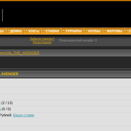
ДЫ
ДЕМКИ
VOD'ы
СТАВКИ
ТУРНИРЫ
КЛУБЫ
ФОРУМЫ
Забыли пароль?
Пользователей онлайн: 0
Регистрация
hnnyUta_THE_AVENGER
E_AVENGER
я
(2 / 13)
к
(0 / 0)
Рублей.
Ваши ставки