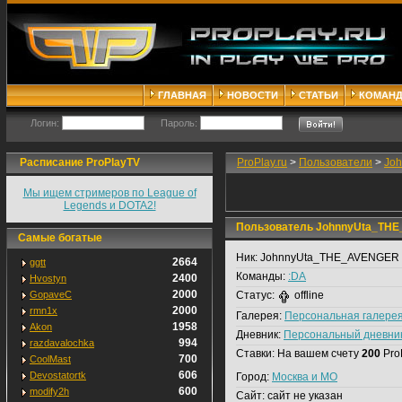
ГЛАВНАЯ
НОВОСТИ
СТАТЬИ
КОМАН
Логин:
Пароль:
Расписание ProPlayTV
ProPlay.ru
>
Пользователи
>
Jo
Мы ищем стримеров по League of
Legends и DOTA2!
Пользователь JohnnyUta_TH
Самые богатые
Ник:
JohnnyUta_THE_AVENGER
2664
ggtt
Команды:
:DA
2400
Hvostyn
2000
GopaveC
Статус:
offline
2000
rmn1x
Галерея:
Персональная галере
1958
Akon
Дневник:
Персональный дневни
994
razdavalochka
Ставки:
На вашем счету
200
Pro
700
CoolMast
606
Devostatortk
Город:
Москва и МО
600
modify2h
Сайт:
сайт не указан