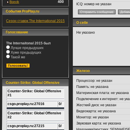
400
Boevik
ICQ:
номер не указан
События ProPlay.ru
Сезон ставок The International 2015
О себе
Голосование
Не указано
The Internaitonal 2015 был
Лучше предыдуших
Хуже предыдущих
Такой же
Железо
Процессор:
не указан
Counter-Strike: Global Offensive
Память:
не указана
Counter-Strike: Global Offensive
Материнская плата:
не указана
#1
Подключение к интернет:
не ука
csgo.proplay.ru:27016
0/
Жесткий диск:
не указан
Видеокарта:
не указана
Counter-Strike: Global Offensive
#2
Монитор:
не указан
Звуковая карта:
не указана
csgo.proplay.ru:27215
0/
Наушники/акустика:
SENNHEIS