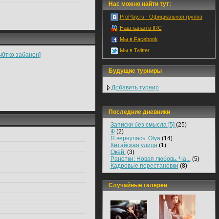
Нас можно найти тут:
ProPlay.ru - Официальная группа
Наш канал в IRC
Мы в Facebook
Мы в Twitter
еч0тко забанен]
Будущие турниры
Добавить турнир
Последние дневники
Записки без смысла [5]
(25)
Ф
(2)
Я вернулась. Olya
(14)
Китайская улица
(1)
Окей.
(3)
Ранетки: Новая любовь. Ча...
(5)
Кадровые перестановки
(8)
Случайные галереи