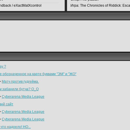
dback / eXactMatXcontrol
Игра:
The Chronicles of Riddick: Esc
ay ?
е обозначенное на карте буквами "ЭМ" и "ЖО"
>
Матч против гудгейма.
м забанили бутча? О_О
>
Cyberarena Media League
внй сайт
>
Cyberarena Media League
>
Cyberarena Media League
что надоело! НО...