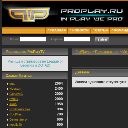
ГЛАВНАЯ
НОВОСТИ
СТАТЬИ
КОМАН
Логин:
Пароль:
Расписание ProPlayTV
ProPlay.ru
>
Пользователи
>
Ми
Мы ищем стримеров по League of
Legends и DOTA2!
Дневник
Самые богатые
Записи в дневнике отсутствуют
2664
ggtt
2400
Hvostyn
2000
GopaveC
2000
rmn1x
1958
Akon
994
razdavalochka
700
CoolMast
606
Devostatortk
600
modify2h