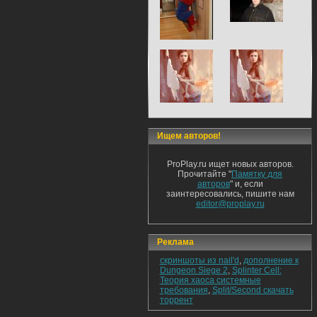
Ищем авторов!
ProPlay.ru ищет новых авторов.
Прочитайте "
Памятку для
авторов
" и, если
заинтересовались, пишите нам
editor@proplay.ru
Реклама
скриншоты из nail'd
,
дополнение к
Dungeon Siege 2
,
Splinter Cell:
Теория хаоса системные
требования
,
Split/Second скачать
торрент