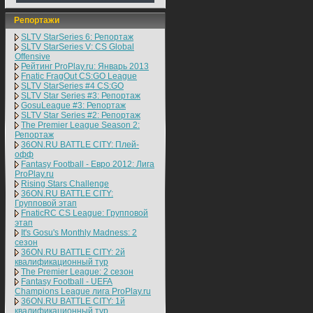
Репортажи
SLTV StarSeries 6: Репортаж
SLTV StarSeries V: CS Global
Offensive
Рейтинг ProPlay.ru: Январь 2013
Fnatic FragOut CS:GO League
SLTV StarSeries #4 CS:GO
SLTV Star Series #3: Репортаж
GosuLeague #3: Репортаж
SLTV Star Series #2: Репортаж
The Premier League Season 2:
Репортаж
36ON.RU BATTLE CITY: Плей-
офф
Fantasy Football - Евро 2012: Лига
ProPlay.ru
Rising Stars Challenge
36ON.RU BATTLE CITY:
Групповой этап
FnaticRC CS League: Групповой
этап
It's Gosu's Monthly Madness: 2
сезон
36ON.RU BATTLE CITY: 2й
квалификационный тур
The Premier League: 2 cезон
Fantasy Football - UEFA
Champions League лига ProPlay.ru
36ON.RU BATTLE CITY: 1й
квалификационный тур