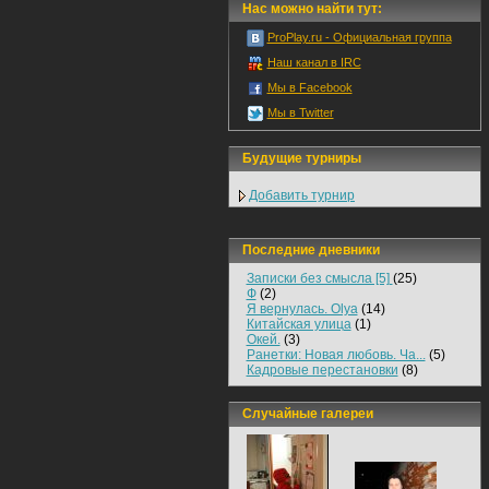
Нас можно найти тут:
ProPlay.ru - Официальная группа
Наш канал в IRC
Мы в Facebook
Мы в Twitter
Будущие турниры
Добавить турнир
Последние дневники
Записки без смысла [5]
(25)
Ф
(2)
Я вернулась. Olya
(14)
Китайская улица
(1)
Окей.
(3)
Ранетки: Новая любовь. Ча...
(5)
Кадровые перестановки
(8)
Случайные галереи