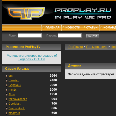
ГЛАВНАЯ
НОВОСТИ
СТАТЬИ
КОМАН
Логин:
Пароль:
Расписание ProPlayTV
ProPlay.ru
>
Пользователи
>
Hel
Мы ищем стримеров по League of
Legends и DOTA2!
Дневник
Самые богатые
Записи в дневнике отсутствуют
2664
ggtt
2400
Hvostyn
2000
GopaveC
2000
rmn1x
1958
Akon
994
razdavalochka
700
CoolMast
606
Devostatortk
600
modify2h