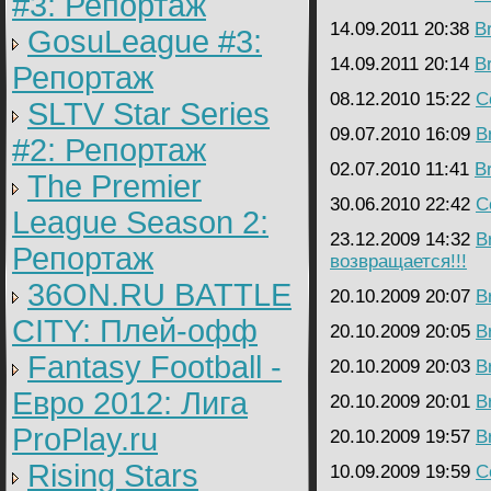
#3: Репортаж
14.09.2011 20:38
B
GosuLeague #3:
14.09.2011 20:14
B
Репортаж
08.12.2010 15:22
C
SLTV Star Series
09.07.2010 16:09
B
#2: Репортаж
02.07.2010 11:41
B
The Premier
30.06.2010 22:42
C
League Season 2:
23.12.2009 14:32
B
Репортаж
возвращается!!!
36ON.RU BATTLE
20.10.2009 20:07
B
CITY: Плей-офф
20.10.2009 20:05
B
Fantasy Football -
20.10.2009 20:03
B
Евро 2012: Лига
20.10.2009 20:01
B
ProPlay.ru
20.10.2009 19:57
B
Rising Stars
10.09.2009 19:59
C