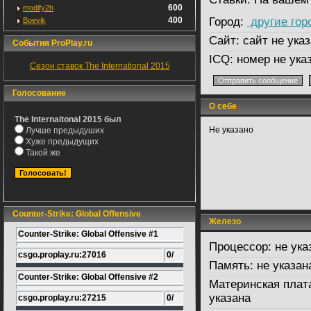
600
modify2h
400
Город:
другие гор
Boevik
Сайт:
сайт не указ
События ProPlay.ru
ICQ:
номер не ука
Сезон ставок The International 2015
Голосование
О себе
The Internaitonal 2015 был
Не указано
Лучше предыдуших
Хуже предыдущих
Такой же
Counter-Strike: Global Offensive
Железо
Counter-Strike: Global Offensive #1
Процессор:
не ука
csgo.proplay.ru:27016
0/
Память:
не указан
Counter-Strike: Global Offensive #2
Материнская плат
указана
csgo.proplay.ru:27215
0/