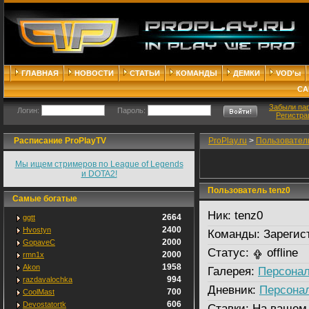
ГЛАВНАЯ
НОВОСТИ
СТАТЬИ
КОМАНДЫ
ДЕМКИ
VOD'ы
СА
Забыли па
Логин:
Пароль:
Регистра
Расписание ProPlayTV
ProPlay.ru
>
Пользовател
Мы ищем стримеров по League of Legends
и DOTA2!
Пользователь tenz0
Самые богатые
Ник:
tenz0
2664
ggtt
2400
Hvostyn
Команды:
Зарегис
2000
GopaveC
Статус:
offline
2000
rmn1x
1958
Akon
Галерея:
Персонал
994
razdavalochka
Дневник:
Персона
700
CoolMast
606
Devostatortk
Ставки:
На вашем