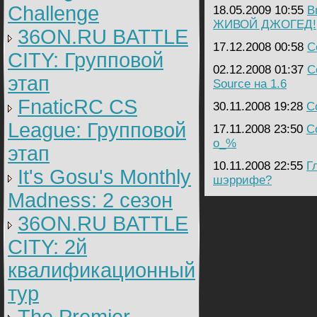
Challenge
18.05.2009 10:55
B
ЖИВОЙ ДЖОГЕД!
36ON.RU BATTLE
17.12.2008 00:58
C
CITY: Групповой
02.12.2008 01:37
C
этап
Source на 1.6
FnaticRC CS
30.11.2008 19:28
C
League: Групповой
17.11.2008 23:50
C
o_%
этап
10.11.2008 22:55
Г
It's Gosu's Monthly
шэррифе?
Madness: 2 сезон
36ON.RU BATTLE
CITY: 2й
квалификационный
тур