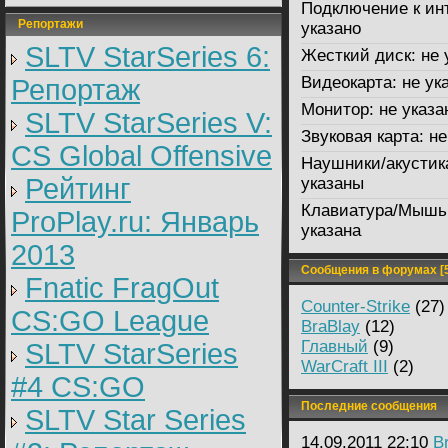
Подключение к ин
Репортажи
указано
SLTV StarSeries 6:
Жесткий диск:
не 
Видеокарта:
не ук
Репортаж
Монитор:
не указа
SLTV StarSeries V:
Звуковая карта:
не
CS Global Offensive
Наушники/акустик
Рейтинг
указаны
Клавиатура/Мышь
ProPlay.ru: Январь
указана
2013
Сообщения в форумах [5
Fnatic FragOut
Counter-Strike
(27)
CS:GO League
BraBlay
(12)
Главный
(9)
SLTV StarSeries
WarCraft III
(2)
#4 CS:GO
Последние сообщения
SLTV Star Series
14.09.2011 22:10
B