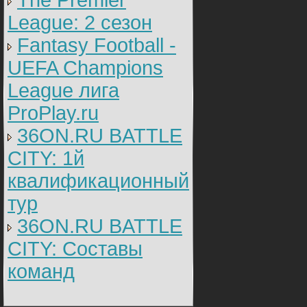
The Premier
League: 2 cезон
Fantasy Football -
UEFA Champions
League лига
ProPlay.ru
36ON.RU BATTLE
CITY: 1й
квалификационный
тур
36ON.RU BATTLE
CITY: Составы
команд