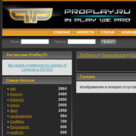
ГЛАВНАЯ
НОВОСТИ
СТАТЬИ
КОМАН
Логин:
Пароль:
Расписание ProPlayTV
ProPlay.ru
>
Пользователи
>
SF
Мы ищем стримеров по League of
Legends и DOTA2!
Галерея
Самые богатые
Изображения в галерее отсутсв
2664
ggtt
2400
Hvostyn
2000
GopaveC
2000
rmn1x
1958
Akon
994
razdavalochka
700
CoolMast
606
Devostatortk
600
modify2h