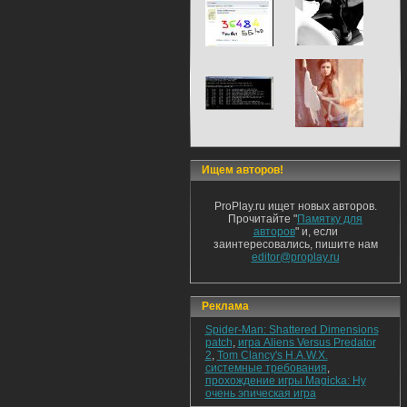
Ищем авторов!
ProPlay.ru ищет новых авторов.
Прочитайте "
Памятку для
авторов
" и, если
заинтересовались, пишите нам
editor@proplay.ru
Реклама
Spider-Man: Shattered Dimensions
patch
,
игра Aliens Versus Predator
2
,
Tom Clancy's H.A.W.X.
системные требования
,
прохождение игры Magicka: Ну
очень эпическая игра