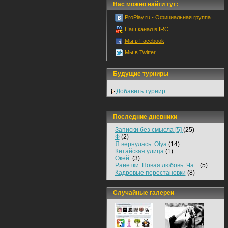
Нас можно найти тут:
ProPlay.ru - Официальная группа
Наш канал в IRC
Мы в Facebook
Мы в Twitter
Будущие турниры
Добавить турнир
Последние дневники
Записки без смысла [5]
(25)
Ф
(2)
Я вернулась. Olya
(14)
Китайская улица
(1)
Окей.
(3)
Ранетки: Новая любовь. Ча...
(5)
Кадровые перестановки
(8)
Случайные галереи