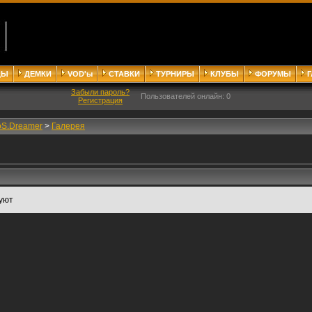
ДЫ
ДЕМКИ
VOD'ы
СТАВКИ
ТУРНИРЫ
КЛУБЫ
ФОРУМЫ
Забыли пароль?
Пользователей онлайн: 0
Регистрация
oS.Dreamer
>
Галерея
уют