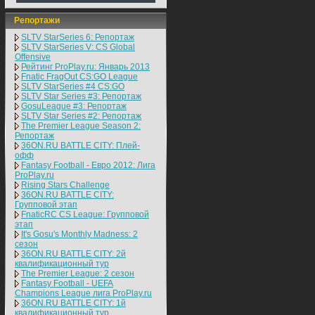
Репортажи
SLTV StarSeries 6: Репортаж
SLTV StarSeries V: CS Global
Offensive
Рейтинг ProPlay.ru: Январь 2013
Fnatic FragOut CS:GO League
SLTV StarSeries #4 CS:GO
SLTV Star Series #3: Репортаж
GosuLeague #3: Репортаж
SLTV Star Series #2: Репортаж
The Premier League Season 2:
Репортаж
36ON.RU BATTLE CITY: Плей-
офф
Fantasy Football - Евро 2012: Лига
ProPlay.ru
Rising Stars Challenge
36ON.RU BATTLE CITY:
Групповой этап
FnaticRC CS League: Групповой
этап
It's Gosu's Monthly Madness: 2
сезон
36ON.RU BATTLE CITY: 2й
квалификационный тур
The Premier League: 2 cезон
Fantasy Football - UEFA
Champions League лига ProPlay.ru
36ON.RU BATTLE CITY: 1й
квалификационный тур