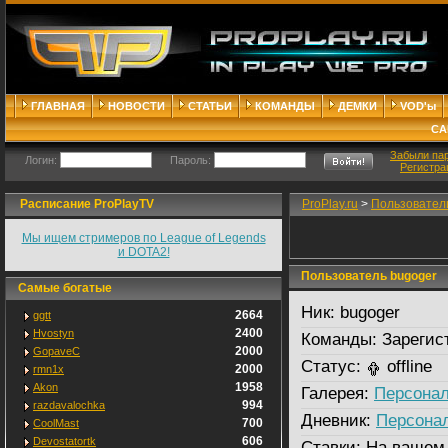
ГЛАВНАЯ
НОВОСТИ
СТАТЬИ
КОМАНДЫ
ДЕМКИ
VOD'ы
СА
Забыли па
Логин:
Пароль:
Регистра
Расписание ProPlayTV
ProPlay.ru
>
Пользовател
Мы ищем стримеров по League of Legends
и DOTA2!
Пользователь bugoger
Самые богатые
Ник:
bugoger
2664
ggtt
2400
Hvostyn
Команды:
Зарегис
2000
GopaveC
Статус:
offline
2000
rmn1x
1958
Akon
Галерея:
Персонал
994
razdavalochka
Дневник:
Персона
700
CoolMast
606
Devostatortk
Ставки:
На вашем