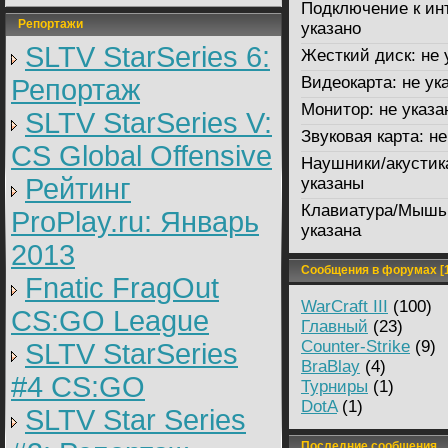
Подключение к ин
Репортажи
указано
SLTV StarSeries 6:
Жесткий диск:
не 
Видеокарта:
не ук
Репортаж
Монитор:
не указа
SLTV StarSeries V:
Звуковая карта:
не
CS Global Offensive
Наушники/акустик
Рейтинг
указаны
Клавиатура/Мышь
ProPlay.ru: Январь
указана
2013
Сообщения в форумах [1
Fnatic FragOut
WarCraft III
(100)
CS:GO League
Главный
(23)
Counter-Strike
(9)
SLTV StarSeries
BraBlay
(4)
#4 CS:GO
Турниры
(1)
DotA
(1)
SLTV Star Series
Последние сообщения