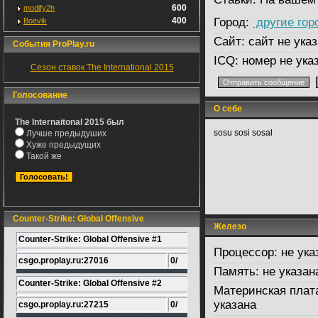
600
modify2h
400
Город:
другие гор
Boevik
Сайт:
сайт не указ
События ProPlay.ru
ICQ:
номер не ука
Сезон ставок The International 2015
Голосование
О себе
The Internaitonal 2015 был
sosu sosi sosal
Лучше предыдуших
Хуже предыдущих
Такой же
Counter-Strike: Global Offensive
Железо
Counter-Strike: Global Offensive #1
Процессор:
не ука
csgo.proplay.ru:27016
0/
Память:
не указан
Counter-Strike: Global Offensive #2
Материнская плат
указана
csgo.proplay.ru:27215
0/