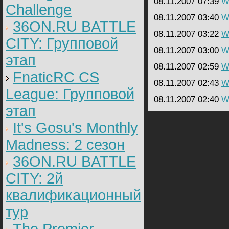
08.11.2007 07:39
Wa
Challenge
08.11.2007 03:40
Wa
36ON.RU BATTLE
08.11.2007 03:22
Wa
CITY: Групповой
08.11.2007 03:00
Wa
этап
08.11.2007 02:59
Wa
FnaticRC CS
08.11.2007 02:43
Wa
League: Групповой
08.11.2007 02:40
Wa
этап
It's Gosu's Monthly
Madness: 2 сезон
36ON.RU BATTLE
CITY: 2й
квалификационный
тур