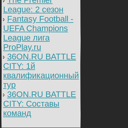
The Premier
League: 2 cезон
Fantasy Football -
UEFA Champions
League лига
ProPlay.ru
36ON.RU BATTLE
CITY: 1й
квалификационный
тур
36ON.RU BATTLE
CITY: Составы
команд