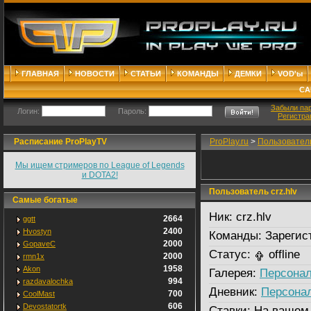
ГЛАВНАЯ
НОВОСТИ
СТАТЬИ
КОМАНДЫ
ДЕМКИ
VOD'ы
СА
Забыли па
Логин:
Пароль:
Регистра
Расписание ProPlayTV
ProPlay.ru
>
Пользовател
Мы ищем стримеров по League of Legends
и DOTA2!
Пользователь сrz.hlv
Самые богатые
Ник:
сrz.hlv
2664
ggtt
2400
Hvostyn
Команды:
Зарегис
2000
GopaveC
Статус:
offline
2000
rmn1x
1958
Akon
Галерея:
Персонал
994
razdavalochka
Дневник:
Персона
700
CoolMast
606
Devostatortk
Ставки:
На вашем