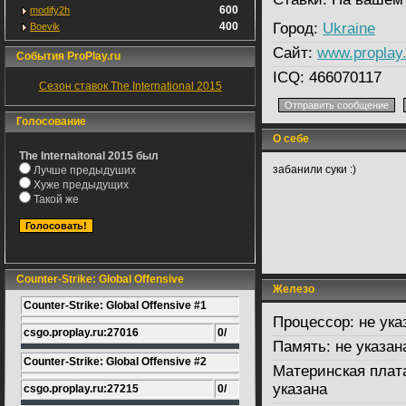
600
modify2h
400
Город:
Ukraine
Boevik
Сайт:
www.proplay.
События ProPlay.ru
ICQ:
466070117
Сезон ставок The International 2015
Голосование
О себе
The Internaitonal 2015 был
забанили суки :)
Лучше предыдуших
Хуже предыдущих
Такой же
Counter-Strike: Global Offensive
Железо
Counter-Strike: Global Offensive #1
Процессор:
не ука
csgo.proplay.ru:27016
0/
Память:
не указан
Counter-Strike: Global Offensive #2
Материнская плат
указана
csgo.proplay.ru:27215
0/