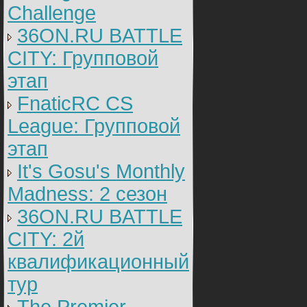
Challenge
36ON.RU BATTLE
CITY: Групповой
этап
FnaticRC CS
League: Групповой
этап
It's Gosu's Monthly
Madness: 2 сезон
36ON.RU BATTLE
CITY: 2й
квалификационный
тур