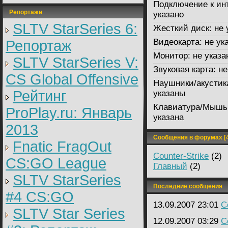
Подключение к ин
Репортажи
указано
SLTV StarSeries 6:
Жесткий диск:
не 
Видеокарта:
не ук
Репортаж
Монитор:
не указа
SLTV StarSeries V:
Звуковая карта:
не
CS Global Offensive
Наушники/акустик
Рейтинг
указаны
Клавиатура/Мышь
ProPlay.ru: Январь
указана
2013
Сообщения в форумах [4
Fnatic FragOut
Counter-Strike
(2)
CS:GO League
Главный
(2)
SLTV StarSeries
Последние сообщения
#4 CS:GO
13.09.2007 23:01
C
SLTV Star Series
12.09.2007 03:29
C