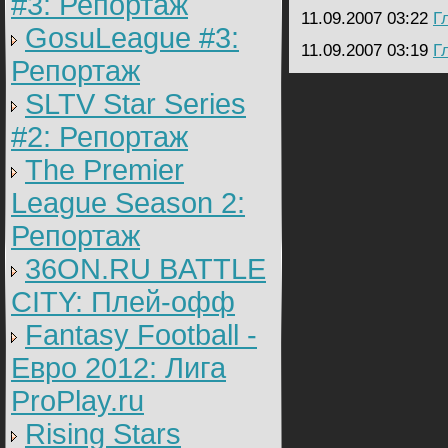
#3: Репортаж
11.09.2007 03:22
Г
GosuLeague #3:
11.09.2007 03:19
Г
Репортаж
SLTV Star Series
#2: Репортаж
The Premier
League Season 2:
Репортаж
36ON.RU BATTLE
CITY: Плей-офф
Fantasy Football -
Евро 2012: Лига
ProPlay.ru
Rising Stars