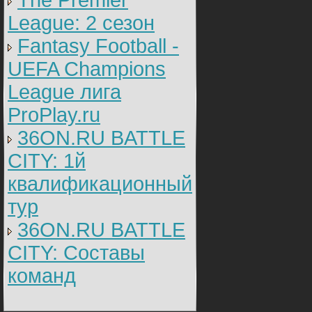
The Premier
League: 2 cезон
Fantasy Football -
UEFA Champions
League лига
ProPlay.ru
36ON.RU BATTLE
CITY: 1й
квалификационный
тур
36ON.RU BATTLE
CITY: Составы
команд