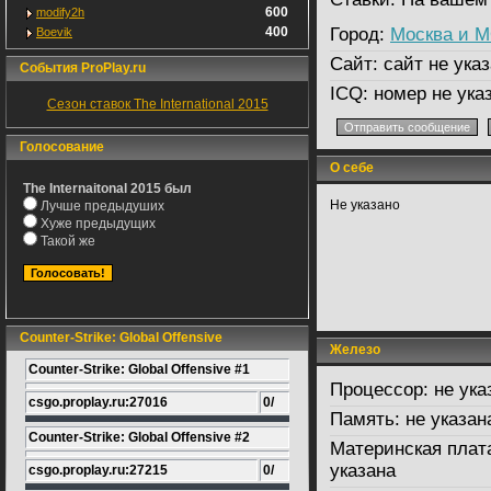
600
modify2h
400
Город:
Москва и 
Boevik
Сайт:
сайт не указ
События ProPlay.ru
ICQ:
номер не ука
Сезон ставок The International 2015
Голосование
О себе
The Internaitonal 2015 был
Не указано
Лучше предыдуших
Хуже предыдущих
Такой же
Counter-Strike: Global Offensive
Железо
Counter-Strike: Global Offensive #1
Процессор:
не ука
csgo.proplay.ru:27016
0/
Память:
не указан
Counter-Strike: Global Offensive #2
Материнская плат
указана
csgo.proplay.ru:27215
0/