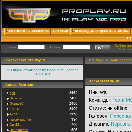
ГЛАВНАЯ
НОВОСТИ
СТАТЬИ
КОМАНДЫ
ДЕМКИ
VOD'ы
СА
Забыли па
Логин:
Пароль:
Регистра
Расписание ProPlayTV
ProPlay.ru
>
Пользовател
Мы ищем стримеров по League of Legends
и DOTA2!
Пользователь wa
Самые богатые
Ник:
wa
2664
ggtt
2400
Hvostyn
Команды:
Team M
2000
GopaveC
Статус:
offline
2000
rmn1x
1958
Akon
Галерея:
Персонал
994
razdavalochka
Дневник:
Персона
700
CoolMast
606
Devostatortk
Ставки:
На вашем