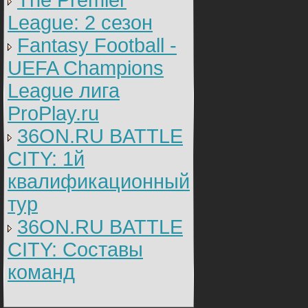
The Premier
League: 2 cезон
Fantasy Football -
UEFA Champions
League лига
ProPlay.ru
36ON.RU BATTLE
CITY: 1й
квалификационный
тур
36ON.RU BATTLE
CITY: Составы
команд