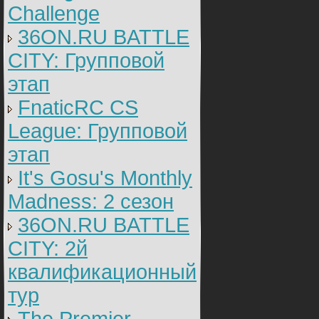
Challenge
36ON.RU BATTLE
CITY: Групповой
этап
FnaticRC CS
League: Групповой
этап
It's Gosu's Monthly
Madness: 2 сезон
36ON.RU BATTLE
CITY: 2й
квалификационный
тур