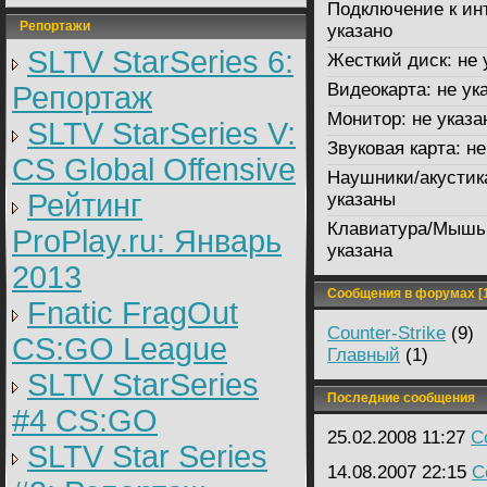
Подключение к ин
Репортажи
указано
SLTV StarSeries 6:
Жесткий диск:
не 
Видеокарта:
не ук
Репортаж
Монитор:
не указа
SLTV StarSeries V:
Звуковая карта:
не
CS Global Offensive
Наушники/акустик
Рейтинг
указаны
Клавиатура/Мышь
ProPlay.ru: Январь
указана
2013
Сообщения в форумах [1
Fnatic FragOut
Counter-Strike
(9)
CS:GO League
Главный
(1)
SLTV StarSeries
Последние сообщения
#4 CS:GO
25.02.2008 11:27
C
SLTV Star Series
14.08.2007 22:15
C