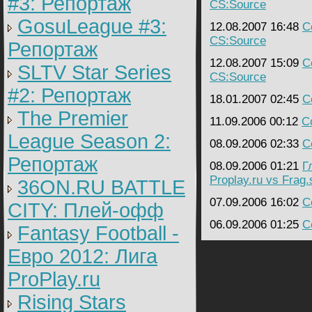
#3: Репортаж
CS:Source
GosuLeague #3:
12.08.2007 16:48
C
CS:Source
Репортаж
12.08.2007 15:09
C
SLTV Star Series
CS:Source
#2: Репортаж
18.01.2007 02:45
C
The Premier
11.09.2006 00:12
C
League Season 2:
08.09.2006 02:33
C
Репортаж
08.09.2006 01:21
Г
Proplay.ru vs Frag.
36ON.RU BATTLE
07.09.2006 16:02
C
CITY: Плей-офф
06.09.2006 01:25
C
Fantasy Football -
Евро 2012: Лига
ProPlay.ru
Rising Stars