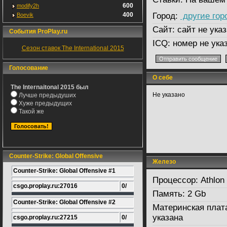
600
modify2h
400
Город:
другие гор
Boevik
Сайт:
сайт не указ
События ProPlay.ru
ICQ:
номер не ука
Сезон ставок The International 2015
Голосование
О себе
The Internaitonal 2015 был
Не указано
Лучше предыдуших
Хуже предыдущих
Такой же
Counter-Strike: Global Offensive
Железо
Counter-Strike: Global Offensive #1
Процессор:
Athlon
csgo.proplay.ru:27016
0/
Память:
2 Gb
Counter-Strike: Global Offensive #2
Материнская плат
указана
csgo.proplay.ru:27215
0/