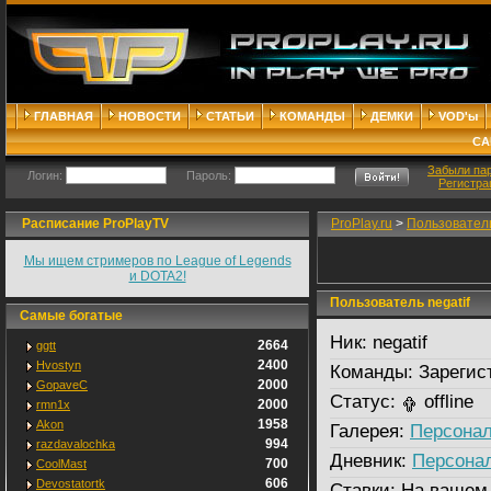
ГЛАВНАЯ
НОВОСТИ
СТАТЬИ
КОМАНДЫ
ДЕМКИ
VOD'ы
СА
Забыли па
Логин:
Пароль:
Регистра
Расписание ProPlayTV
ProPlay.ru
>
Пользовател
Мы ищем стримеров по League of Legends
и DOTA2!
Пользователь negatif
Самые богатые
Ник:
negatif
2664
ggtt
2400
Hvostyn
Команды:
Зарегис
2000
GopaveC
Статус:
offline
2000
rmn1x
1958
Akon
Галерея:
Персонал
994
razdavalochka
Дневник:
Персона
700
CoolMast
606
Devostatortk
Ставки:
На вашем