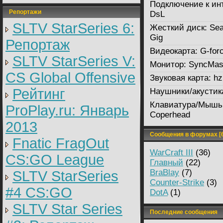
Подключение к ин
Репортажи
DsL
SLTV StarSeries 6:
Жесткий диск:
Sea
Gig
Репортаж
Видеокарта:
G-for
SLTV StarSeries V:
Монитор:
SyncMast
CS Global Offensive
Звуковая карта:
hz
Рейтинг
Наушники/акустик
Клавиатура/Мышь
ProPlay.ru: Январь
Coperhead
2013
Сообщения в форумах [6
Fnatic FragOut
WarCraft III
(36)
CS:GO League
Главный
(22)
BraBlay
(7)
SLTV StarSeries
Counter-Strike
(3)
#4 CS:GO
DotA
(1)
SLTV Star Series
Последние сообщения