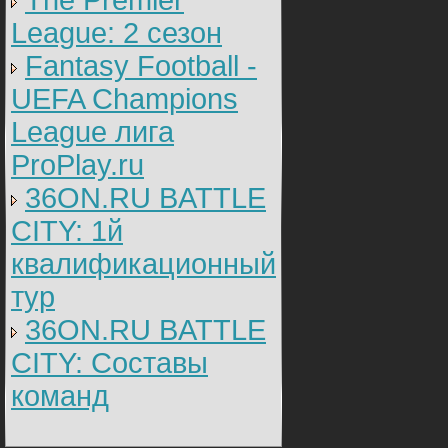
The Premier
League: 2 cезон
Fantasy Football -
UEFA Champions
League лига
ProPlay.ru
36ON.RU BATTLE
CITY: 1й
квалификационный
тур
36ON.RU BATTLE
CITY: Составы
команд