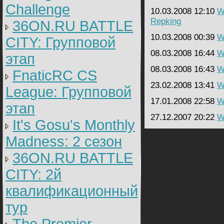
Challenge
10.03.2008 12:10
W
Repking
36ON.RU BATTLE
10.03.2008 00:39
W
CITY: Групповой
08.03.2008 16:44
W
этап
08.03.2008 16:43
W
FnaticRC CS
23.02.2008 13:41
W
League: Групповой
17.01.2008 22:58
W
этап
27.12.2007 20:22
W
It's Gosu's Monthly
Madness: 2 сезон
36ON.RU BATTLE
CITY: 2й
квалификационный
тур