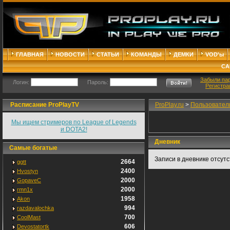
ГЛАВНАЯ
НОВОСТИ
СТАТЬИ
КОМАНДЫ
ДЕМКИ
VOD'ы
СА
Забыли па
Логин:
Пароль:
Регистра
Расписание ProPlayTV
ProPlay.ru
>
Пользовател
Мы ищем стримеров по League of Legends
и DOTA2!
Дневник
Самые богатые
Записи в дневнике отсут
2664
ggtt
2400
Hvostyn
2000
GopaveC
2000
rmn1x
1958
Akon
994
razdavalochka
700
CoolMast
606
Devostatortk