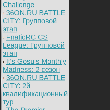
Challenge
36ON.RU BATTLE
CITY: Групповой
этап
FnaticRC CS
League: Групповой
этап
It's Gosu's Monthly
Madness: 2 сезон
36ON.RU BATTLE
CITY: 2й
квалификационный
тур