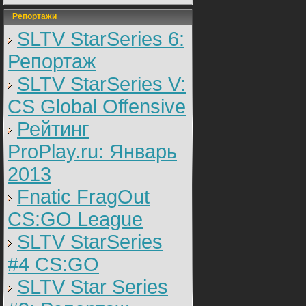
Репортажи
SLTV StarSeries 6:
Репортаж
SLTV StarSeries V:
CS Global Offensive
Рейтинг
ProPlay.ru: Январь
2013
Fnatic FragOut
CS:GO League
SLTV StarSeries
#4 CS:GO
SLTV Star Series