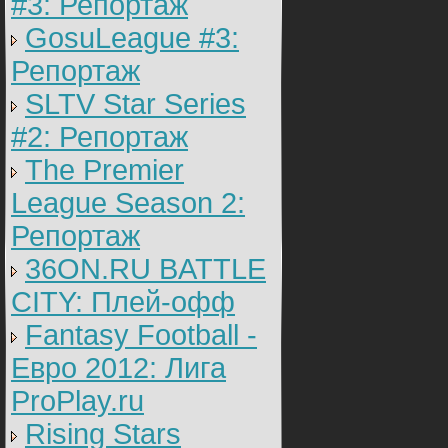
#3: Репортаж
GosuLeague #3:
Репортаж
SLTV Star Series
#2: Репортаж
The Premier
League Season 2:
Репортаж
36ON.RU BATTLE
CITY: Плей-офф
Fantasy Football -
Евро 2012: Лига
ProPlay.ru
Rising Stars