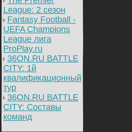
The Premier
League: 2 cезон
Fantasy Football -
UEFA Champions
League лига
ProPlay.ru
36ON.RU BATTLE
CITY: 1й
квалификационный
тур
36ON.RU BATTLE
CITY: Составы
команд