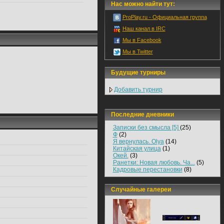
Нас можно найти тут:
ProPlay.ru - Официальная группа
Наш канал в IRC
Мы в Facebook
Мы в Twitter
Будущие турниры
Добавить турнир
Последние дневники
Записки без смысла [5]
(25)
Ф
(2)
Я вернулась. Olya
(14)
Китайская улица
(1)
Окей.
(3)
Ранетки: Новая любовь. Ча...
(5)
Кадровые перестановки
(8)
Случайные галереи