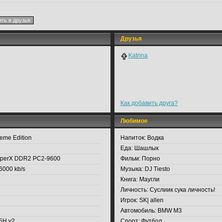
Друзья
Katrina
Как добавить друга?
Любимое
reme Edition
Напиток:
Водка
Еда:
Шашлык
yperX DDR2 PC2-9600
Фильм:
Порно
000 kb/s
Музыка:
DJ Tiesto
Книга:
Маугли
Личность:
Суслиик сука личность!
Игрок:
SK| allen
Автомобиль:
BMW M3
5H v2
Спорт:
Футбол