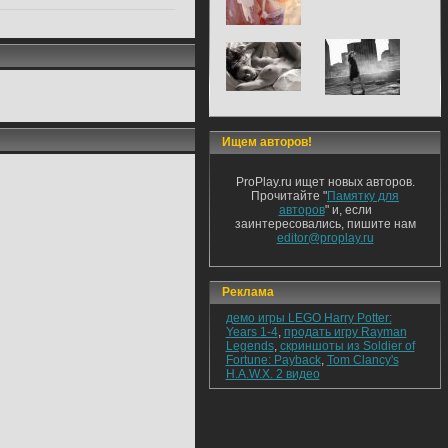
Ищем авторов!
ProPlay.ru ищет новых авторов.
Прочитайте "
Памятку для
авторов
" и, если
заинтересовались, пишите нам
editor@proplay.ru
Реклама
демо игры LEGO Harry Potter:
Years 1-4
,
продать игру Rayman
Legends
,
скриншоты из Soldier of
Fortune: Payback
,
Tom Clancy's
H.A.W.X. 2 видео