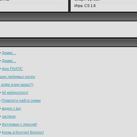
Игра:
CS 1.6
>
Демки....
>
Демки....
>
фон FNATIC
аших любимых песен
, кофе илии какао?)
>
бб киберспорт(
>
Помогите найти семки
>
видео с вцг
>
загляни
>
Интервью с лексом!!
>
Кровь в Контре! Вопрос!