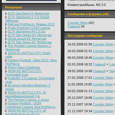
Клавиатура/Мышь:
MS 3.0
Репортажи
SLTV StarSeries 6: Репортаж
Сообщения в форумах [46]
SLTV StarSeries V: CS Global
Offensive
Counter-Strike
(42)
Рейтинг ProPlay.ru: Январь 2013
Главный
(4)
Fnatic FragOut CS:GO League
SLTV StarSeries #4 CS:GO
SLTV Star Series #3: Репортаж
Последние сообщения
GosuLeague #3: Репортаж
SLTV Star Series #2: Репортаж
16.03.2008 01:50
Counter-Strike
The Premier League Season 2:
Репортаж
16.03.2008 01:41
Counter-Strike
36ON.RU BATTLE CITY: Плей-
офф
06.03.2008 18:48
Counter-Strike
Fantasy Football - Евро 2012: Лига
ProPlay.ru
02.03.2008 18:32
Главный
>
5 в
Rising Stars Challenge
36ON.RU BATTLE CITY:
29.02.2008 14:08
Главный
>
Чай
Групповой этап
27.02.2008 17:51
Counter-Strike
FnaticRC CS League: Групповой
этап
11.02.2008 19:00
Counter-Strike
It's Gosu's Monthly Madness: 2
сезон
03.02.2008 01:13
Counter-Strike
36ON.RU BATTLE CITY: 2й
квалификационный тур
25.12.2007 18:08
Counter-Strike
The Premier League: 2 cезон
Fantasy Football - UEFA
25.12.2007 18:06
Counter-Strike
Champions League лига ProPlay.ru
36ON.RU BATTLE CITY: 1й
21.12.2007 19:34
Counter-Strike
квалификационный тур