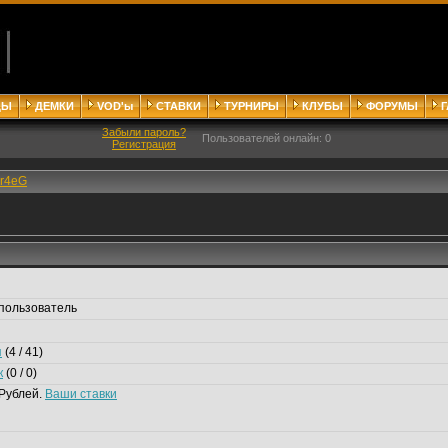
ДЫ
ДЕМКИ
VOD'ы
СТАВКИ
ТУРНИРЫ
КЛУБЫ
ФОРУМЫ
Забыли пароль?
Пользователей онлайн: 0
Регистрация
yr4eG
пользователь
я
(4 / 41)
к
(0 / 0)
Рублей.
Ваши ставки