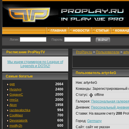
ГЛАВНАЯ
НОВОСТИ
СТАТЬИ
КОМАН
Логин:
Пароль:
Расписание ProPlayTV
ProPlay.ru
>
Пользователи
>
art
Мы ищем стримеров по League of
Legends и DOTA2!
Пользователь artyr4eG
Самые богатые
Ник:
artyr4eG
2664
ggtt
Команды:
Зарегистрированный 
2400
Hvostyn
2000
GopaveC
Статус:
offline
2000
rmn1x
Галерея:
Персональная галере
1958
Akon
Дневник:
Персональный дневни
994
razdavalochka
Ставки:
На вашем счету
200
Pro
700
CoolMast
606
Devostatortk
Город:
Germany
600
modify2h
Сайт:
сайт не указан