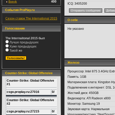
400
Boevik
ICQ:
3405200
События ProPlay.ru
Сезон ставок The International 2015
О себе
Голосование
Не указано
The Internaitonal 2015 был
Лучше предыдуших
Хуже предыдущих
Такой же
Железо
Процессор:
Intel 875 3.4GHz Ext
Counter-Strike: Global Offensive
Память:
1GB
Counter-Strike: Global Offensive
Материнская плата:
Kingston H
#1
Подключение к интернет:
DSL 16
csgo.proplay.ru:27016
0/
Жесткий диск:
450GB
Видеокарта:
ATI Radeon x800
Counter-Strike: Global Offensive
#2
Монитор:
Samsung 19
Звуковая карта:
Нармальная
csgo.proplay.ru:27215
0/
Наушники/акустика:
SteelSound 