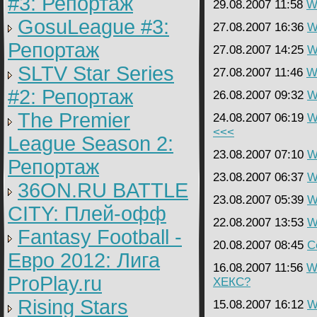
#3: Репортаж
29.08.2007 11:58
Wa
GosuLeague #3:
27.08.2007 16:36
W
Репортаж
27.08.2007 14:25
W
SLTV Star Series
27.08.2007 11:46
Wa
#2: Репортаж
26.08.2007 09:32
W
The Premier
24.08.2007 06:19
W
<<<
League Season 2:
23.08.2007 07:10
W
Репортаж
23.08.2007 06:37
W
36ON.RU BATTLE
23.08.2007 05:39
W
CITY: Плей-офф
22.08.2007 13:53
W
Fantasy Football -
20.08.2007 08:45
C
Евро 2012: Лига
16.08.2007 11:56
Wa
ProPlay.ru
ХЕКС?
Rising Stars
15.08.2007 16:12
W