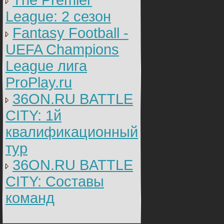
The Premier
League: 2 cезон
Fantasy Football -
UEFA Champions
League лига
ProPlay.ru
36ON.RU BATTLE
CITY: 1й
квалификационный
тур
36ON.RU BATTLE
CITY: Составы
команд