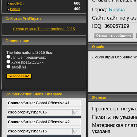
600
modify2h
400
Город:
Russia
Boevik
Сайт:
сайт не указ
События ProPlay.ru
ICQ:
360967199
Сезон ставок The International 2015
Голосование
О себе
The Internaitonal 2015 был
Люблю игры! Особенно War
Лучше предыдуших
Хуже предыдущих
Такой же
Counter-Strike: Global Offensive
Железо
Counter-Strike: Global Offensive #1
Процессор:
не ука
csgo.proplay.ru:27016
0/
Память:
не указан
Counter-Strike: Global Offensive #2
Материнская плат
указана
csgo.proplay.ru:27215
0/