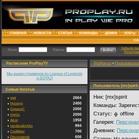
ГЛАВНАЯ
НОВОСТИ
СТАТЬИ
КОМАНДЫ
ДЕМКИ
VOD'ы
СА
Забыли па
Логин:
Пароль:
Регистра
Расписание ProPlayTV
ProPlay.ru
>
Пользовател
Мы ищем стримеров по League of Legends
и DOTA2!
Пользователь [mx]spirit
Самые богатые
Ник:
[mx]spirit
2664
ggtt
2400
Hvostyn
Команды:
Зарегис
2000
GopaveC
Статус:
offline
2000
rmn1x
1958
Akon
Галерея:
Персонал
994
razdavalochka
Дневник:
Персона
700
CoolMast
606
Devostatortk
Ставки:
На вашем