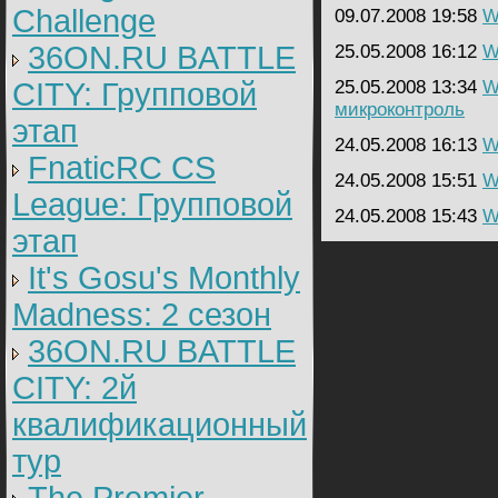
Challenge
09.07.2008 19:58
W
36ON.RU BATTLE
25.05.2008 16:12
W
CITY: Групповой
25.05.2008 13:34
W
микроконтроль
этап
24.05.2008 16:13
W
FnaticRC CS
24.05.2008 15:51
W
League: Групповой
24.05.2008 15:43
W
этап
It's Gosu's Monthly
Madness: 2 сезон
36ON.RU BATTLE
CITY: 2й
квалификационный
тур