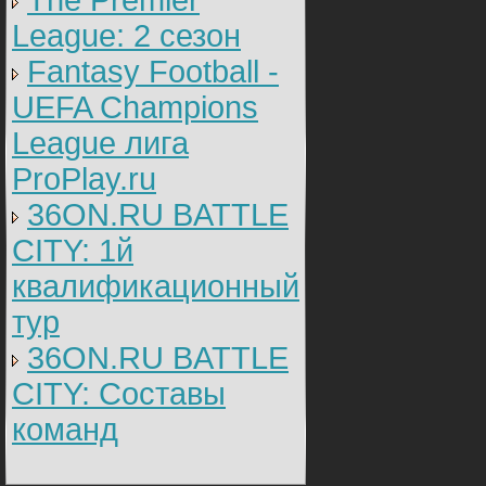
The Premier
League: 2 cезон
Fantasy Football -
UEFA Champions
League лига
ProPlay.ru
36ON.RU BATTLE
CITY: 1й
квалификационный
тур
36ON.RU BATTLE
CITY: Составы
команд