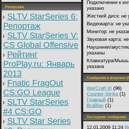
Подключение к ин
Репортажи
указано
SLTV StarSeries 6:
Жесткий диск:
не 
Видеокарта:
не ук
Репортаж
Монитор:
не указа
SLTV StarSeries V:
Звуковая карта:
не
CS Global Offensive
Наушники/акустик
Рейтинг
указаны
Клавиатура/Мышь
ProPlay.ru: Январь
указана
2013
Сообщения в форумах [9
Fnatic FragOut
WarCraft III
(96)
CS:GO League
Counter-Strike
(1)
Главный
(1)
SLTV StarSeries
BraBlay
(1)
#4 CS:GO
Последние сообщения
SLTV Star Series
12.01.2009 11:24
B