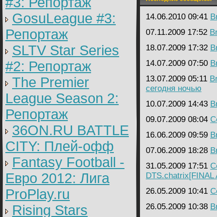
#3: Репортаж
GosuLeague #3:
14.06.2010 09:41
B
Репортаж
07.11.2009 17:52
B
SLTV Star Series
18.07.2009 17:32
B
#2: Репортаж
14.07.2009 07:50
B
13.07.2009 05:11
B
The Premier
сегодня ночью
League Season 2:
10.07.2009 14:43
B
Репортаж
09.07.2009 08:04
C
36ON.RU BATTLE
16.06.2009 09:59
B
CITY: Плей-офф
07.06.2009 18:28
B
Fantasy Football -
31.05.2009 17:51
C
Евро 2012: Лига
DTS.chatrix[FINA
ProPlay.ru
26.05.2009 10:41
C
26.05.2009 10:38
B
Rising Stars