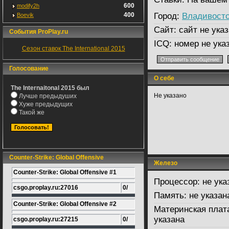
600
modify2h
400
Город:
Владивосто
Boevik
Сайт:
сайт не указ
События ProPlay.ru
ICQ:
номер не ука
Сезон ставок The International 2015
Голосование
О себе
The Internaitonal 2015 был
Не указано
Лучше предыдуших
Хуже предыдущих
Такой же
Counter-Strike: Global Offensive
Железо
Counter-Strike: Global Offensive #1
Процессор:
не ука
csgo.proplay.ru:27016
0/
Память:
не указан
Counter-Strike: Global Offensive #2
Материнская плат
указана
csgo.proplay.ru:27215
0/