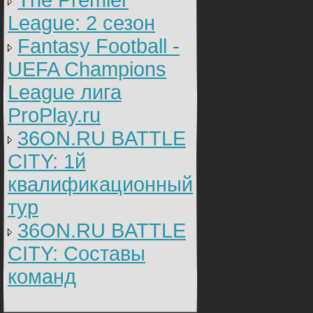
The Premier
League: 2 cезон
Fantasy Football -
UEFA Champions
League лига
ProPlay.ru
36ON.RU BATTLE
CITY: 1й
квалификационный
тур
36ON.RU BATTLE
CITY: Составы
команд