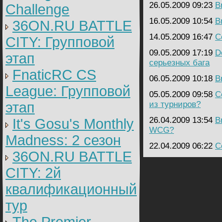
26.05.2009 09:23
B
Challenge
16.05.2009 10:54
B
36ON.RU BATTLE
14.05.2009 16:47
C
CITY: Групповой
09.05.2009 17:19
D
этап
серьезных бага
FnaticRC CS
06.05.2009 10:18
B
League: Групповой
05.05.2009 09:58
C
этап
из турниров?
26.04.2009 13:54
B
It's Gosu's Monthly
WCG?
Madness: 2 сезон
22.04.2009 06:22
C
36ON.RU BATTLE
CITY: 2й
квалификационный
тур