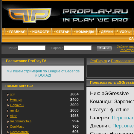
ГЛАВНАЯ
НОВОСТИ
СТАТЬИ
КОМАНДЫ
ДЕМКИ
VOD'ы
СА
Забыли па
Логин:
Пароль:
Регистра
Расписание ProPlayTV
ProPlay.ru
>
Пользовател
Мы ищем стримеров по League of Legends
и DOTA2!
Пользователь aGGressi
Самые богатые
Ник:
aGGressive
2664
ggtt
2400
Hvostyn
Команды:
Зарегис
2000
GopaveC
Статус:
offline
2000
rmn1x
1958
Akon
Галерея:
Персонал
994
razdavalochka
Дневник:
Персона
700
CoolMast
606
Devostatortk
Ставки:
На вашем