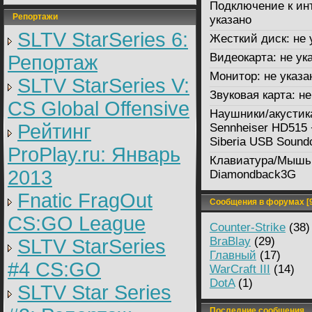
Подключение к ин
Репортажи
указано
SLTV StarSeries 6:
Жесткий диск:
не 
Видеокарта:
не ук
Репортаж
Монитор:
не указа
SLTV StarSeries V:
Звуковая карта:
не
CS Global Offensive
Наушники/акустик
Рейтинг
Sennheiser HD515 
Siberia USB Sound
ProPlay.ru: Январь
Клавиатура/Мышь
2013
Diamondback3G
Fnatic FragOut
Сообщения в форумах [9
CS:GO League
Counter-Strike
(38)
BraBlay
(29)
SLTV StarSeries
Главный
(17)
#4 CS:GO
WarCraft III
(14)
DotA
(1)
SLTV Star Series
Последние сообщения