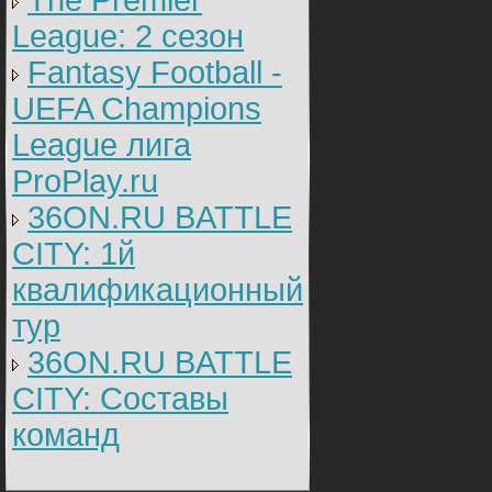
The Premier
League: 2 cезон
Fantasy Football -
UEFA Champions
League лига
ProPlay.ru
36ON.RU BATTLE
CITY: 1й
квалификационный
тур
36ON.RU BATTLE
CITY: Составы
команд