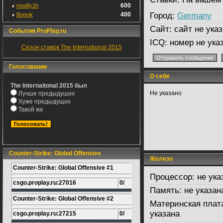
600
modify2h
400
Город:
Germany
Boevik
Сайт:
сайт не указ
События ProPlay.ru
ICQ:
номер не ука
Сезон ставок The International 2015
Голосование
О себе
The Internaitonal 2015 был
Не указано
Лучше предыдуших
Хуже предыдущих
Такой же
Counter-Strike: Global Offensive
Железо
Counter-Strike: Global Offensive #1
Процессор:
не ука
csgo.proplay.ru:27016
0/
Память:
не указан
Counter-Strike: Global Offensive #2
Материнская плат
указана
csgo.proplay.ru:27215
0/