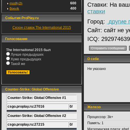
600
modify2h
Ставки:
На ваш
400
Boevik
ставки
События ProPlay.ru
Город:
другие 
Сезон ставок The International 2015
Сайт:
сайт не у
ICQ:
292974639
Голосование
The Internaitonal 2015 был
Лучше предыдуших
О себе
Хуже предыдущих
Такой же
Не указано
Counter-Strike: Global Offensive
Counter-Strike: Global Offensive #1
csgo.proplay.ru:27016
0/
Железо
Counter-Strike: Global Offensive #2
Процессор:
3k+
Память:
1
csgo.proplay.ru:27215
0/
Материнская плата:
ebet