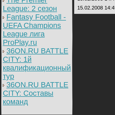
The Premier
League: 2 cезон
15.02.2008 14:
Fantasy Football -
UEFA Champions
League лига
ProPlay.ru
36ON.RU BATTLE
CITY: 1й
квалификационный
тур
36ON.RU BATTLE
CITY: Составы
команд