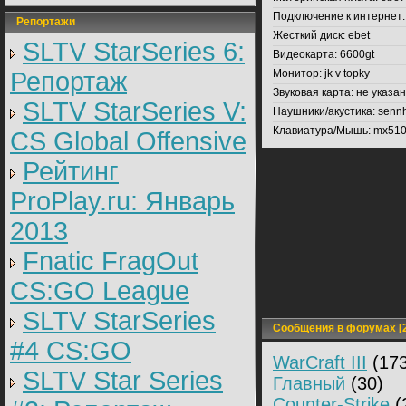
Подключение к интернет:
Репортажи
Жесткий диск:
ebet
SLTV StarSeries 6:
Видеокарта:
6600gt
Репортаж
Монитор:
jk v topky
Звуковая карта:
не указа
SLTV StarSeries V:
Наушники/акустика:
sennh
Клавиатура/Мышь:
mx51
CS Global Offensive
Рейтинг
ProPlay.ru: Январь
2013
Fnatic FragOut
CS:GO League
SLTV StarSeries
Сообщения в форумах [2
#4 CS:GO
WarCraft III
(173
SLTV Star Series
Главный
(30)
Counter-Strike
(