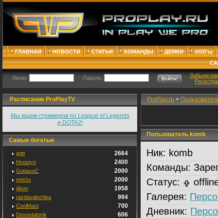
ГЛАВНАЯ
НОВОСТИ
СТАТЬИ
КОМАНДЫ
ДЕМКИ
VOD'ы
СА
Забыли па
Логин:
Пароль:
Регистра
Расписание ProPlayTV
ProPlay.ru
>
Пользовател
Мы ищем стримеров по League of Legends
и DOTA2!
Пользователь komb
Самые богатые
Ник:
komb
2664
ggtt
2400
Hvostyn
Команды:
Зарег
2000
GopaveC
2000
rmn1x
Статус:
offlin
1958
Akon
Галерея:
Персо
994
razdavalochka
700
CoolMast
Дневник:
Персо
606
Devostatortk