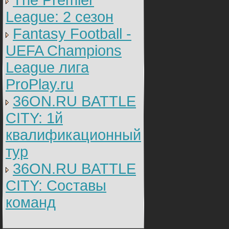
The Premier
League: 2 cезон
Fantasy Football -
UEFA Champions
League лига
ProPlay.ru
36ON.RU BATTLE
CITY: 1й
квалификационный
тур
36ON.RU BATTLE
CITY: Составы
команд