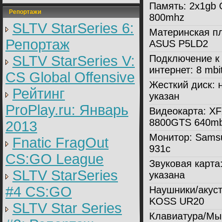
Память:
2x1gb 
Репортажи
800mhz
SLTV StarSeries 6:
Материнская пл
Репортаж
ASUS P5LD2
SLTV StarSeries V:
Подключение к
интернет:
8 mbit
CS Global Offensive
Жесткий диск:
н
Рейтинг
указан
ProPlay.ru: Январь
Видеокарта:
XF
8800GTS 640mb
2013
Монитор:
Sams
Fnatic FragOut
931c
CS:GO League
Звуковая карта
SLTV StarSeries
указана
#4 CS:GO
Наушники/акуст
KOSS UR20
SLTV Star Series
Клавиатура/Мы