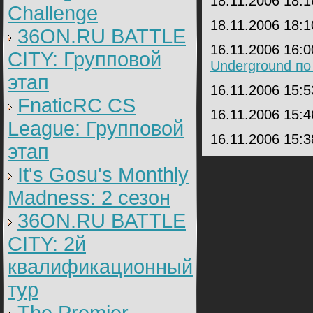
18.11.2006 18:
Challenge
18.11.2006 18:
36ON.RU BATTLE
16.11.2006 16:
CITY: Групповой
Underground по
этап
16.11.2006 15:
FnaticRC CS
16.11.2006 15:
League: Групповой
16.11.2006 15:
этап
It's Gosu's Monthly
Madness: 2 сезон
36ON.RU BATTLE
CITY: 2й
квалификационный
тур