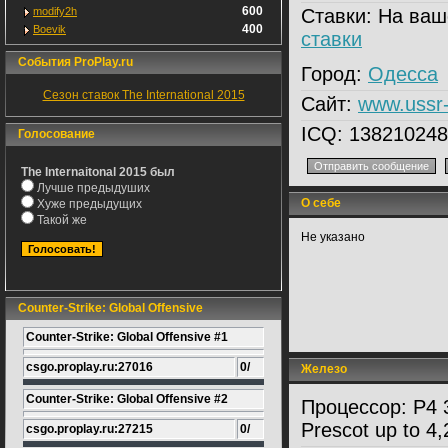
600
modify2h
Ставки:
На ваш
400
Boevik
ставки
События ProPlay.ru
Город:
Одесса
Сезон ставок The International 2015
Сайт:
www.ussr
ICQ:
138210248
Голосование
The Internaitonal 2015 был
Лучше предыдуших
О себе
Хуже предыдущих
Такой же
Не указано
Counter-Strike: Global Offensive
Counter-Strike: Global Offensive #1
csgo.proplay.ru:27016
0/
Железо
Counter-Strike: Global Offensive #2
Процессор:
P4 
Prescot up to 4,
csgo.proplay.ru:27215
0/