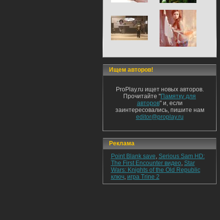
Ищем авторов!
ProPlay.ru ищет новых авторов.
Прочитайте "
Памятку для
авторов
" и, если
заинтересовались, пишите нам
editor@proplay.ru
Реклама
Point Blank save
,
Serious Sam HD:
The First Encounter видео
,
Star
Wars: Knights of the Old Republic
ключ
,
игра Trine 2