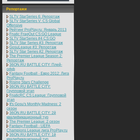
Репортажи
SLTV StarSeries 6: Репортаж
SLTV StarSeries V: CS Global
Offensive
Рейтинг ProPlay.ru: Январь 2013
Fnatic FragOut CS:GO League
SLTV StarSeries #4 CS:GO
SLTV Star Series #3: Репортаж
GosuLeague #3: Репортаж
SLTV Star Series #2: Репортаж
The Premier League Season 2:
Репортаж
36ON.RU BATTLE CITY: Плей-
офф
Fantasy Football - Евро 2012: Лига
ProPlay.ru
Rising Stars Challenge
36ON.RU BATTLE CITY:
Групповой этап
FnaticRC CS League: Групповой
этап
It's Gosu's Monthly Madness: 2
сезон
36ON.RU BATTLE CITY: 2й
квалификационный тур
The Premier League: 2 cезон
Fantasy Football - UEFA
Champions League лига ProPlay.ru
36ON.RU BATTLE CITY: 1й
квалификационный тур