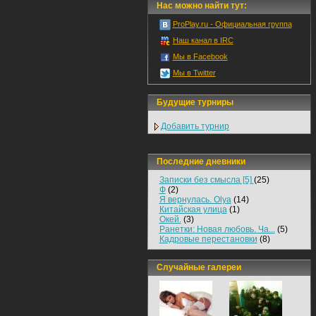
Нас можно найти тут:
ProPlay.ru - Официальная группа
Наш канал в IRC
Мы в Facebook
Мы в Twitter
Будущие турниры
Добавить турнир
Последние дневники
Записки без смысла [5]
(25)
Ф
(2)
Я вернулась. Olya
(14)
Китайская улица
(1)
Окей.
(3)
Ранетки: Новая любовь. Ча...
(5)
Кадровые перестановки
(8)
Случайные галереи