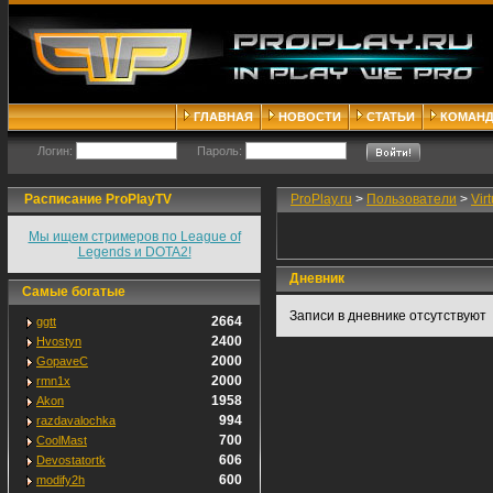
ГЛАВНАЯ
НОВОСТИ
СТАТЬИ
КОМАН
Логин:
Пароль:
Расписание ProPlayTV
ProPlay.ru
>
Пользователи
>
Vir
Мы ищем стримеров по League of
Legends и DOTA2!
Дневник
Самые богатые
Записи в дневнике отсутствуют
2664
ggtt
2400
Hvostyn
2000
GopaveC
2000
rmn1x
1958
Akon
994
razdavalochka
700
CoolMast
606
Devostatortk
600
modify2h