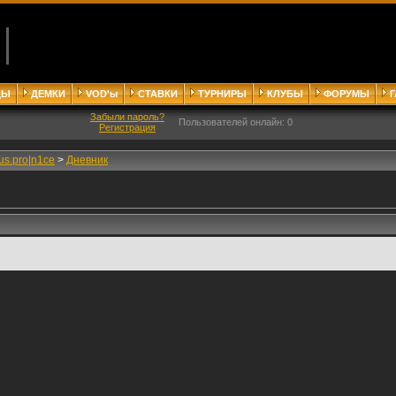
ДЫ
ДЕМКИ
VOD'ы
СТАВКИ
ТУРНИРЫ
КЛУБЫ
ФОРУМЫ
Забыли пароль?
Пользователей онлайн: 0
Регистрация
tus.pro|n1ce
>
Дневник