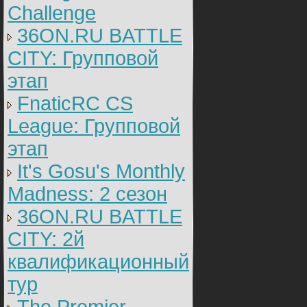
Challenge
36ON.RU BATTLE
CITY: Групповой
этап
FnaticRC CS
League: Групповой
этап
It's Gosu's Monthly
Madness: 2 сезон
36ON.RU BATTLE
CITY: 2й
квалификационный
тур