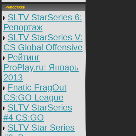
Репортажи
SLTV StarSeries 6:
Репортаж
SLTV StarSeries V:
CS Global Offensive
Рейтинг
ProPlay.ru: Январь
2013
Fnatic FragOut
CS:GO League
SLTV StarSeries
#4 CS:GO
SLTV Star Series