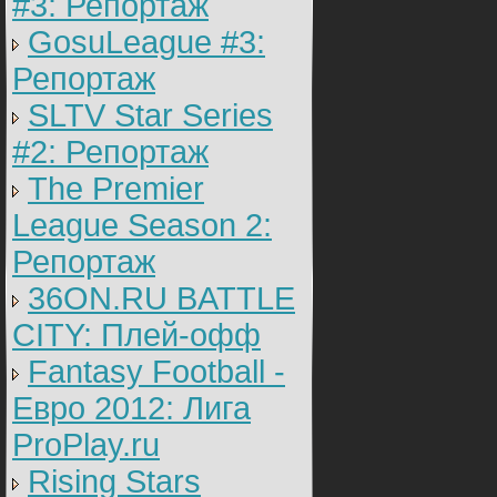
#3: Репортаж
GosuLeague #3:
Репортаж
SLTV Star Series
#2: Репортаж
The Premier
League Season 2:
Репортаж
36ON.RU BATTLE
CITY: Плей-офф
Fantasy Football -
Евро 2012: Лига
ProPlay.ru
Rising Stars