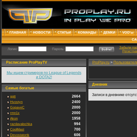
ГЛАВНАЯ
НОВОСТИ
СТАТЬИ
КОМАНДЫ
ДЕМКИ
VOD'ы
СА
Забыли па
Логин:
Пароль:
Регистра
Расписание ProPlayTV
ProPlay.ru
>
Пользовател
Мы ищем стримеров по League of Legends
и DOTA2!
Дневник
Самые богатые
Записи в дневнике отсут
2664
ggtt
2400
Hvostyn
2000
GopaveC
2000
rmn1x
1958
Akon
994
razdavalochka
700
CoolMast
606
Devostatortk