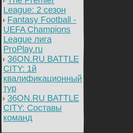
The Premier
League: 2 cезон
Fantasy Football -
UEFA Champions
League лига
ProPlay.ru
36ON.RU BATTLE
CITY: 1й
квалификационный
тур
36ON.RU BATTLE
CITY: Составы
команд