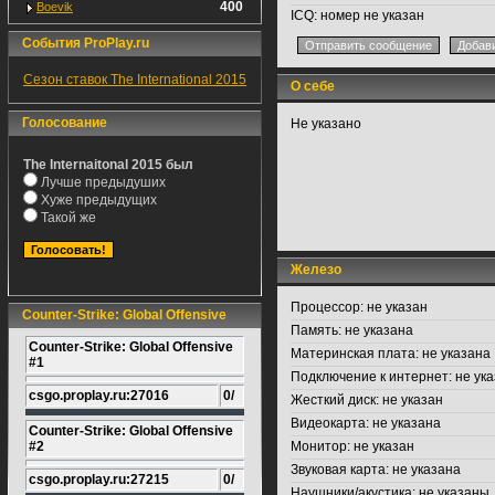
400
Boevik
ICQ:
номер не указан
События ProPlay.ru
Сезон ставок The International 2015
О себе
Голосование
Не указано
The Internaitonal 2015 был
Лучше предыдуших
Хуже предыдущих
Такой же
Железо
Процессор:
не указан
Counter-Strike: Global Offensive
Память:
не указана
Counter-Strike: Global Offensive
Материнская плата:
не указана
#1
Подключение к интернет:
не ука
csgo.proplay.ru:27016
0/
Жесткий диск:
не указан
Видеокарта:
не указана
Counter-Strike: Global Offensive
#2
Монитор:
не указан
Звуковая карта:
не указана
csgo.proplay.ru:27215
0/
Наушники/акустика:
не указаны