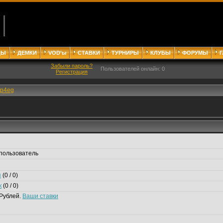
ДЫ
ДЕМКИ
VOD'ы
СТАВКИ
ТУРНИРЫ
КЛУБЫ
ФОРУМЫ
Забыли пароль?
Пользователей онлайн: 0
Регистрация
ep4eg
пользователь
я
(0 / 0)
к
(0 / 0)
Рублей.
Ваши ставки