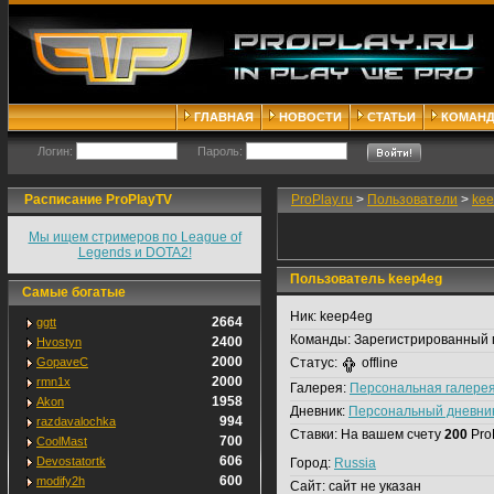
ГЛАВНАЯ
НОВОСТИ
СТАТЬИ
КОМАН
Логин:
Пароль:
Расписание ProPlayTV
ProPlay.ru
>
Пользователи
>
ke
Мы ищем стримеров по League of
Legends и DOTA2!
Пользователь keep4eg
Самые богатые
Ник:
keep4eg
2664
ggtt
Команды:
Зарегистрированный 
2400
Hvostyn
2000
GopaveC
Статус:
offline
2000
rmn1x
Галерея:
Персональная галере
1958
Akon
Дневник:
Персональный дневни
994
razdavalochka
Ставки:
На вашем счету
200
Pro
700
CoolMast
606
Devostatortk
Город:
Russia
600
modify2h
Сайт:
сайт не указан