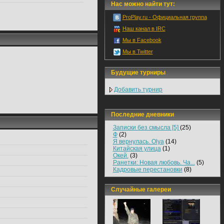
Нас можно найти тут:
ProPlay.ru - Официальная группа
Наш канал в IRC
Мы в Facebook
Мы в Twitter
Будущие турниры
Добавить турнир
Последние дневники
Записки без смысла [5]
(25)
Ф
(2)
Я вернулась. Olya
(14)
Китайская улица
(1)
Окей.
(3)
Ранетки: Новая любовь. Ча...
(5)
Кадровые перестановки
(8)
Случайные галереи