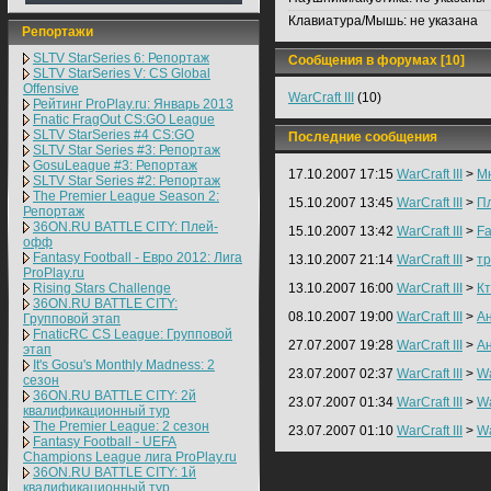
Клавиатура/Мышь:
не указана
Репортажи
SLTV StarSeries 6: Репортаж
Сообщения в форумах [10]
SLTV StarSeries V: CS Global
Offensive
WarCraft III
(10)
Рейтинг ProPlay.ru: Январь 2013
Fnatic FragOut CS:GO League
SLTV StarSeries #4 CS:GO
Последние сообщения
SLTV Star Series #3: Репортаж
GosuLeague #3: Репортаж
17.10.2007 17:15
WarCraft III
>
Мн
SLTV Star Series #2: Репортаж
The Premier League Season 2:
15.10.2007 13:45
WarCraft III
>
Пл
Репортаж
36ON.RU BATTLE CITY: Плей-
15.10.2007 13:42
WarCraft III
>
Fa
офф
Fantasy Football - Евро 2012: Лига
13.10.2007 21:14
WarCraft III
>
тр
ProPlay.ru
Rising Stars Challenge
13.10.2007 16:00
WarCraft III
>
Кт
36ON.RU BATTLE CITY:
08.10.2007 19:00
WarCraft III
>
Ан
Групповой этап
FnaticRC CS League: Групповой
27.07.2007 19:28
WarCraft III
>
Ан
этап
It's Gosu's Monthly Madness: 2
23.07.2007 02:37
WarCraft III
>
W
сезон
36ON.RU BATTLE CITY: 2й
23.07.2007 01:34
WarCraft III
>
W
квалификационный тур
The Premier League: 2 cезон
23.07.2007 01:10
WarCraft III
>
W
Fantasy Football - UEFA
Champions League лига ProPlay.ru
36ON.RU BATTLE CITY: 1й
квалификационный тур