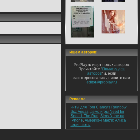
Ищем авторов!
ProPlay.ru ищет новых авторов.
Прочитайте "
Памятку для
авторов
" и, если
заинтересовались, пишите нам
editor@proplay.ru
Реклама
читы для Tom Clancy's Rainbow
Six: Vegas
,
демо игры Need for
Speed: The Run
,
Sims 3, the на
iPhone
,
Америкэн Макги: Алиса
скриншоты