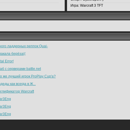
Игра:
Warcraft 3 TFT
ого ладдерных реппок Quai-
акала берёза((
tal Error!
аб с серверами battle.net
о же лучший игрок ProPlay Cup'a?
деды как всегда в Ж...
глификатор Warcraft
ar3Eng
ar3Eng
ar3Eng