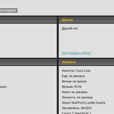
Друзья
Друзей нет
Как добавить друга?
Любимое
Напиток:
Coca Cola
Еда:
не указана
Фильм:
не указан
зано
Музыка:
R'n'B
Книга:
не указана
Личность:
не указана
Игрок:
MaDForG,Lucifer.Susiria
Автомобиль:
MAZDA
Спорт:
CyberSport :)