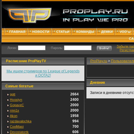
ГЛАВНАЯ
НОВОСТИ
СТАТЬИ
КОМАНДЫ
ДЕМКИ
VOD'ы
СА
Забыли па
Логин:
Пароль:
Регистра
Расписание ProPlayTV
ProPlay.ru
>
Пользовател
Мы ищем стримеров по League of Legends
и DOTA2!
Дневник
Самые богатые
Записи в дневнике отсут
2664
ggtt
2400
Hvostyn
2000
GopaveC
2000
rmn1x
1958
Akon
994
razdavalochka
700
CoolMast
606
Devostatortk