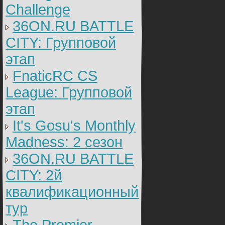
Challenge
36ON.RU BATTLE
CITY: Групповой
этап
FnaticRC CS
League: Групповой
этап
It's Gosu's Monthly
Madness: 2 сезон
36ON.RU BATTLE
CITY: 2й
квалификационный
тур