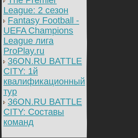
The Premier
League: 2 cезон
Fantasy Football -
UEFA Champions
League лига
ProPlay.ru
36ON.RU BATTLE
CITY: 1й
квалификационный
тур
36ON.RU BATTLE
CITY: Составы
команд