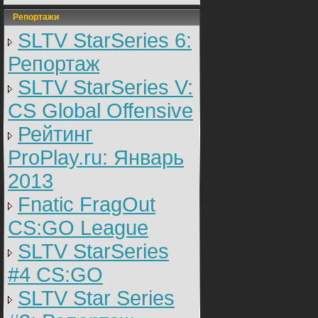
Репортажи
SLTV StarSeries 6:
Репортаж
SLTV StarSeries V:
CS Global Offensive
Рейтинг
ProPlay.ru: Январь
2013
Fnatic FragOut
CS:GO League
SLTV StarSeries
#4 CS:GO
SLTV Star Series