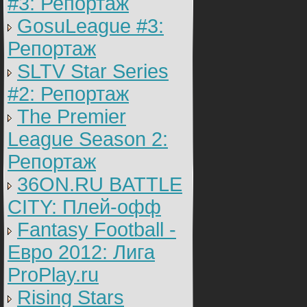
#3: Репортаж
GosuLeague #3:
Репортаж
SLTV Star Series
#2: Репортаж
The Premier
League Season 2:
Репортаж
36ON.RU BATTLE
CITY: Плей-офф
Fantasy Football -
Евро 2012: Лига
ProPlay.ru
Rising Stars