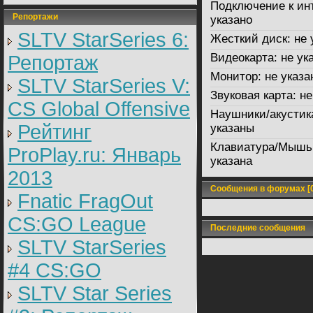
Подключение к ин
Репортажи
указано
SLTV StarSeries 6:
Жесткий диск:
не 
Видеокарта:
не ук
Репортаж
Монитор:
не указа
SLTV StarSeries V:
Звуковая карта:
не
CS Global Offensive
Наушники/акустик
Рейтинг
указаны
Клавиатура/Мышь
ProPlay.ru: Январь
указана
2013
Сообщения в форумах [0
Fnatic FragOut
CS:GO League
Последние сообщения
SLTV StarSeries
#4 CS:GO
SLTV Star Series