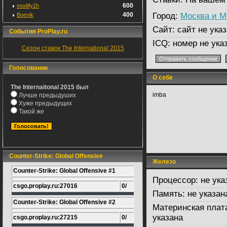
600
modify2h
400
Город:
Москва и 
Boevik
Сайт:
сайт не указ
События ProPlay.ru
ICQ:
номер не ука
Сезон ставок The International 2015
Голосование
О себе
The Internaitonal 2015 был
imba
Лучше предыдуших
Хуже предыдущих
Такой же
Counter-Strike: Global Offensive
Железо
Counter-Strike: Global Offensive #1
Процессор:
не ука
csgo.proplay.ru:27016
0/
Память:
не указан
Counter-Strike: Global Offensive #2
Материнская плат
указана
csgo.proplay.ru:27215
0/