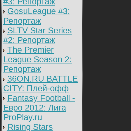
#3: Репортаж
GosuLeague #3:
Репортаж
SLTV Star Series
#2: Репортаж
The Premier
League Season 2:
Репортаж
36ON.RU BATTLE
CITY: Плей-офф
Fantasy Football -
Евро 2012: Лига
ProPlay.ru
Rising Stars