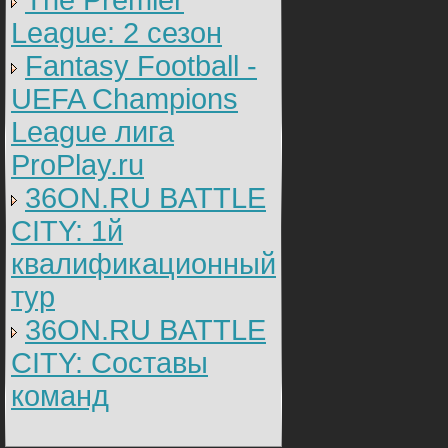
The Premier
League: 2 cезон
Fantasy Football -
UEFA Champions
League лига
ProPlay.ru
36ON.RU BATTLE
CITY: 1й
квалификационный
тур
36ON.RU BATTLE
CITY: Составы
команд