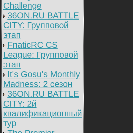
Challenge
36ON.RU BATTLE
CITY: Групповой
этап
FnaticRC CS
League: Групповой
этап
It's Gosu's Monthly
Madness: 2 сезон
36ON.RU BATTLE
CITY: 2й
квалификационный
тур