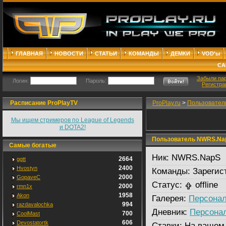
ГЛАВНАЯ
НОВОСТИ
СТАТЬИ
КОМАНДЫ
ДЕМКИ
VOD'ы
СА
Забыли па
Логин:
Пароль:
Регистра
Расписание ProPlayTV
ProPlay.ru
>
Пользовател
Мы ищем стримеров по League of Legends
и DOTA2!
Пользователь NWRS.Na
Самые богатые
Ник:
NWRS.NapS
2664
ggtt
2400
Hvostyn
Команды:
Зарегис
2000
GopaveC
Статус:
offline
2000
rmn1x
1958
Akon
Галерея:
Персонал
994
razdavalochka
Дневник:
Персона
700
CoolMast
606
Devostatortk
Ставки:
На вашем