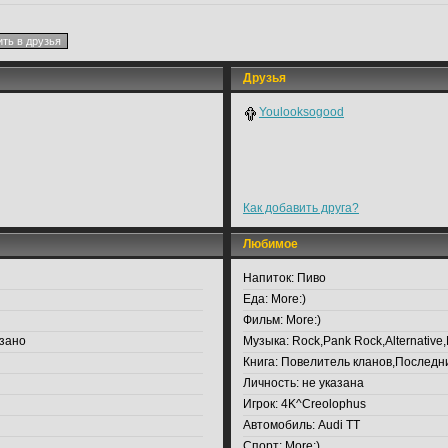
Друзья
Youlooksogood
Как добавить друга?
Любимое
Напиток:
Пиво
Еда:
More:)
Фильм:
More:)
зано
Музыка:
Rock,Pank Rock,Alternative,M
Книга:
Повелитель кланов,Последни
Личность:
не указана
Игрок:
4K^Creolophus
Автомобиль:
Audi TT
Спорт:
More:)