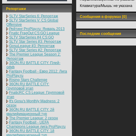
Клавиатура/Мышь:
не указана
Репортажи
SLTV StarSeries 6: Репортаж
Сообщения в форумах [0]
SLTV StarSeries V: CS Global
Offensive
Рейтинг ProPlay.ru: Январь 2013
Fnatic FragOut CS:GO League
Последние сообщения
SLTV StarSeries #4 CS:GO
SLTV Star Series #3: Репортаж
GosuLeague #3: Репортаж
SLTV Star Series #2: Репортаж
The Premier League Season 2:
Репортаж
36ON.RU BATTLE CITY: Плей-
офф
Fantasy Football - Евро 2012: Лига
ProPlay.ru
Rising Stars Challenge
36ON.RU BATTLE CITY:
Групповой этап
FnaticRC CS League: Групповой
этап
It's Gosu's Monthly Madness: 2
сезон
36ON.RU BATTLE CITY: 2й
квалификационный тур
The Premier League: 2 cезон
Fantasy Football - UEFA
Champions League лига ProPlay.ru
36ON.RU BATTLE CITY: 1й
квалификационный тур