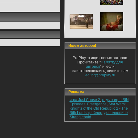
Ищем авторов!
ProPlay.ru ищет новых авторов.
Прочитайте "
Памятку для
авторов
" и, если
заинтересовались, пишите нам
editor@proplay.ru
Реклама
игра Just Cause 2
,
коды к игре SiN
Episodes: Emergence
,
Star Wars:
Knights of the Old Republic 2 - The
Sith Lords трейлер
,
дополнение к
Stranglehold