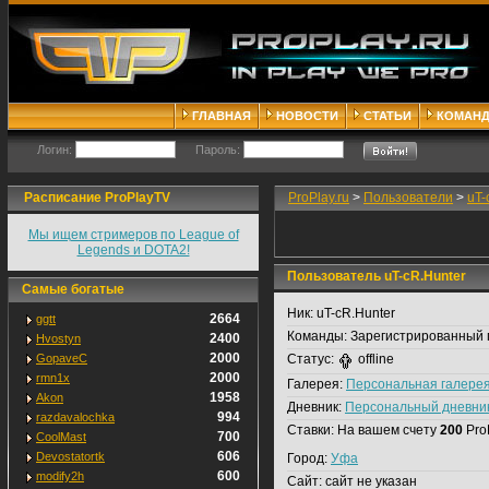
ГЛАВНАЯ
НОВОСТИ
СТАТЬИ
КОМАН
Логин:
Пароль:
Расписание ProPlayTV
ProPlay.ru
>
Пользователи
>
uT-
Мы ищем стримеров по League of
Legends и DOTA2!
Пользователь uT-cR.Hunter
Самые богатые
Ник:
uT-cR.Hunter
2664
ggtt
Команды:
Зарегистрированный 
2400
Hvostyn
2000
GopaveC
Статус:
offline
2000
rmn1x
Галерея:
Персональная галере
1958
Akon
Дневник:
Персональный дневни
994
razdavalochka
Ставки:
На вашем счету
200
Pro
700
CoolMast
606
Devostatortk
Город:
Уфа
600
modify2h
Сайт:
сайт не указан