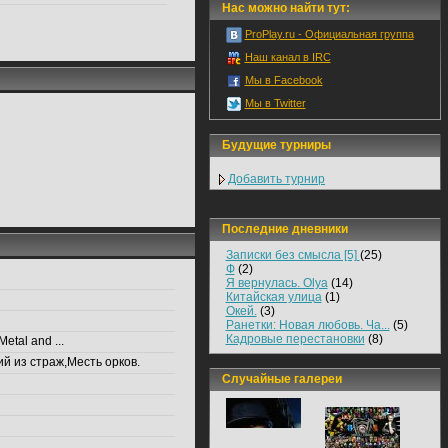
Нас можно найти тут:
ProPlay.ru - Официальная группа
Наш канал в IRC
Мы в Facebook
Мы в Twitter
Будущие турниры
Добавить турнир
Последние дневники
Записки без смысла [5]
(25)
Ф
(2)
Я вернулась. Olya
(14)
Китайская улица
(1)
Окей.
(3)
Ранетки: Новая любовь. Ча...
(5)
Кадровые перестановки
(8)
etal and ...
й из страж,Месть орков.
Случайные галереи