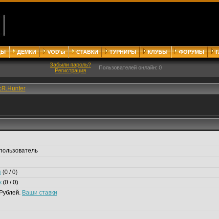
ДЫ
ДЕМКИ
VOD'ы
СТАВКИ
ТУРНИРЫ
КЛУБЫ
ФОРУМЫ
Забыли пароль?
Пользователей онлайн: 0
Регистрация
cR.Hunter
пользователь
я
(0 / 0)
к
(0 / 0)
Рублей.
Ваши ставки