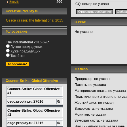
400
Boevik
ICQ:
номер не указан
События ProPlay.ru
Сезон ставок The International 2015
О себе
Голосование
Не указано
The Internaitonal 2015 был
Лучше предыдуших
Хуже предыдущих
Такой же
Железо
Процессор:
не указан
Counter-Strike: Global Offensive
Память:
не указана
Counter-Strike: Global Offensive
Материнская плата:
не указана
#1
Подключение к интернет:
не ука
csgo.proplay.ru:27016
0/
Жесткий диск:
не указан
Видеокарта:
не указана
Counter-Strike: Global Offensive
#2
Монитор:
не указан
Звуковая карта:
не указана
csgo.proplay.ru:27215
0/
Наушники/акустика:
не указаны