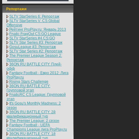
Репортажи
SLTV StarSeries 6: Репортаж
SLTV StarSeries V: CS Global
Offensive
Рейтинг ProPlay.ru: Январь 2013
Fnatic FragOut CS:GO League
SLTV StarSeries #4 CS:GO
SLTV Star Series #3: Репортаж
GosuLeague #3: Репортаж
SLTV Star Series #2: Репортаж
The Premier League Season 2:
Репортаж
36ON.RU BATTLE CITY: Плей-
офф
Fantasy Football - Евро 2012: Лига
ProPlay.ru
Rising Stars Challenge
36ON.RU BATTLE CITY:
Групповой этап
FnaticRC CS League: Групповой
этап
It's Gosu's Monthly Madness: 2
сезон
36ON.RU BATTLE CITY: 2й
квалификационный тур
The Premier League: 2 cезон
Fantasy Football - UEFA
Champions League лига ProPlay.ru
36ON.RU BATTLE CITY: 1й
квалификационный тур