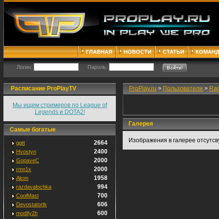
ГЛАВНАЯ
НОВОСТИ
СТАТЬИ
КОМАН
Логин:
Пароль:
Расписание ProPlayTV
ProPlay.ru
>
Пользователи
>
Ra
Мы ищем стримеров по League of
Legends и DOTA2!
Галерея
Самые богатые
Изображения в галерее отсутсв
2664
ggtt
2400
Hvostyn
2000
GopaveC
2000
rmn1x
1958
Akon
994
razdavalochka
700
CoolMast
606
Devostatortk
600
modify2h