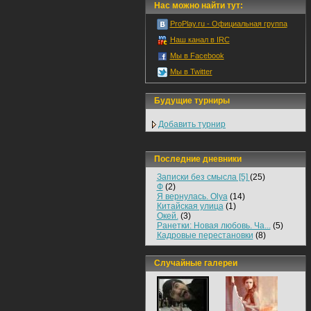
Нас можно найти тут:
ProPlay.ru - Официальная группа
Наш канал в IRC
Мы в Facebook
Мы в Twitter
Будущие турниры
Добавить турнир
Последние дневники
Записки без смысла [5]
(25)
Ф
(2)
Я вернулась. Olya
(14)
Китайская улица
(1)
Окей.
(3)
Ранетки: Новая любовь. Ча...
(5)
Кадровые перестановки
(8)
Случайные галереи