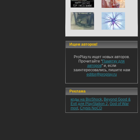
Ищем авторов!
ProPlay.ru ищет новых авторов.
Прочитайте "
Памятку для
авторов
" и, если
заинтересовались, пишите нам
editor@proplay.ru
Реклама
коды на BioShock
,
Beyond Good &
Evil для PlayStation 2
,
God of War
mod
,
Crysis NoCD