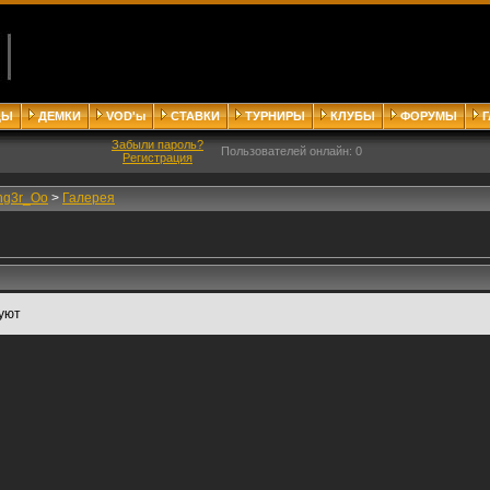
ДЫ
ДЕМКИ
VOD'ы
СТАВКИ
ТУРНИРЫ
КЛУБЫ
ФОРУМЫ
Забыли пароль?
Пользователей онлайн: 0
Регистрация
ng3r_Oo
>
Галерея
уют