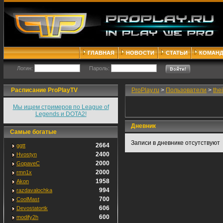
ГЛАВНАЯ
НОВОСТИ
СТАТЬИ
КОМАН
Логин:
Пароль:
Расписание ProPlayTV
ProPlay.ru
>
Пользователи
>
the
Мы ищем стримеров по League of
Legends и DOTA2!
Дневник
Самые богатые
Записи в дневнике отсутствуют
2664
ggtt
2400
Hvostyn
2000
GopaveC
2000
rmn1x
1958
Akon
994
razdavalochka
700
CoolMast
606
Devostatortk
600
modify2h