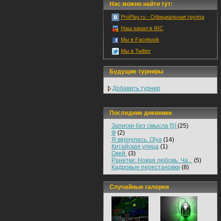
Нас можно найти тут:
ProPlay.ru - Официальная группа
Наш канал в IRC
Мы в Facebook
Мы в Twitter
Будущие турниры
Добавить турнир
Последние дневники
Записки без смысла [5]
(25)
Ф
(2)
Я вернулась. Olya
(14)
Китайская улица
(1)
Окей.
(3)
Ранетки: Новая любовь. Ча...
(5)
Кадровые перестановки
(8)
Случайные галереи