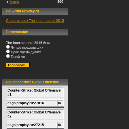
400
Boevik
События ProPlay.ru
Сезон ставок The International 2015
Голосование
The Internaitonal 2015 был
Лучше предыдуших
Хуже предыдущих
Такой же
Counter-Strike: Global Offensive
Counter-Strike: Global Offensive
#1
csgo.proplay.ru:27016
0/
Counter-Strike: Global Offensive
#2
csgo.proplay.ru:27215
0/