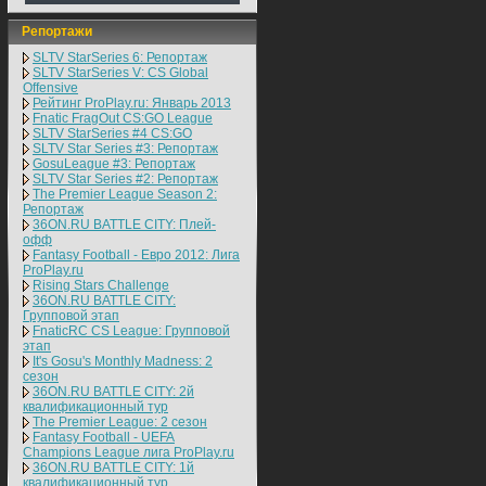
Репортажи
SLTV StarSeries 6: Репортаж
SLTV StarSeries V: CS Global
Offensive
Рейтинг ProPlay.ru: Январь 2013
Fnatic FragOut CS:GO League
SLTV StarSeries #4 CS:GO
SLTV Star Series #3: Репортаж
GosuLeague #3: Репортаж
SLTV Star Series #2: Репортаж
The Premier League Season 2:
Репортаж
36ON.RU BATTLE CITY: Плей-
офф
Fantasy Football - Евро 2012: Лига
ProPlay.ru
Rising Stars Challenge
36ON.RU BATTLE CITY:
Групповой этап
FnaticRC CS League: Групповой
этап
It's Gosu's Monthly Madness: 2
сезон
36ON.RU BATTLE CITY: 2й
квалификационный тур
The Premier League: 2 cезон
Fantasy Football - UEFA
Champions League лига ProPlay.ru
36ON.RU BATTLE CITY: 1й
квалификационный тур