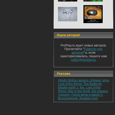
Ищем авторов!
ProPlay.ru ищет новых авторов.
Прочитайте "
Памятку для
авторов
" и, если
заинтересовались, пишите нам
editor@proplay.ru
Реклама
Allods Online скачать торрент
,
игра
Lord of the Rings: The Battle for
Middle-earth 2, the
,
Lord of the
Rings: War in the North, the скачать
торрент
,
Герои меча и магии 3:
Возрождение Эрафии mod