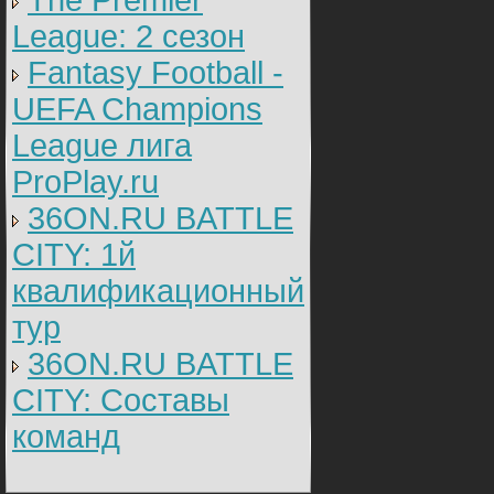
The Premier
League: 2 cезон
Fantasy Football -
UEFA Champions
League лига
ProPlay.ru
36ON.RU BATTLE
CITY: 1й
квалификационный
тур
36ON.RU BATTLE
CITY: Составы
команд