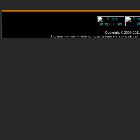
Copyright
© 2006-2011
Полное или частичное использование материалов сайт