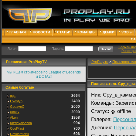
ГЛАВНАЯ
НОВОСТИ
СТАТЬИ
КОМАНДЫ
ДЕМКИ
VOD'ы
СА
Забыли па
Логин:
Пароль:
Регистра
Расписание ProPlayTV
ProPlay.ru
>
Пользовател
Мы ищем стримеров по League of Legends
и DOTA2!
Пользователь Сру_в_кам
Самые богатые
Ник:
Сру_в_каммен
2664
ggtt
2400
Hvostyn
Команды:
Зарегис
2000
GopaveC
Статус:
offline
2000
rmn1x
1958
Akon
Галерея:
Персонал
994
razdavalochka
Дневник:
Персона
700
CoolMast
606
Devostatortk
Ставки:
На вашем