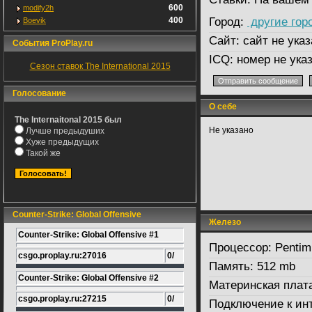
600
modify2h
400
Город:
другие гор
Boevik
Сайт:
сайт не указ
События ProPlay.ru
ICQ:
номер не ука
Сезон ставок The International 2015
Голосование
О себе
The Internaitonal 2015 был
Не указано
Лучше предыдуших
Хуже предыдущих
Такой же
Counter-Strike: Global Offensive
Железо
Counter-Strike: Global Offensive #1
Процессор:
Pentim
csgo.proplay.ru:27016
0/
Память:
512 mb
Counter-Strike: Global Offensive #2
Материнская плат
csgo.proplay.ru:27215
0/
Подключение к инт