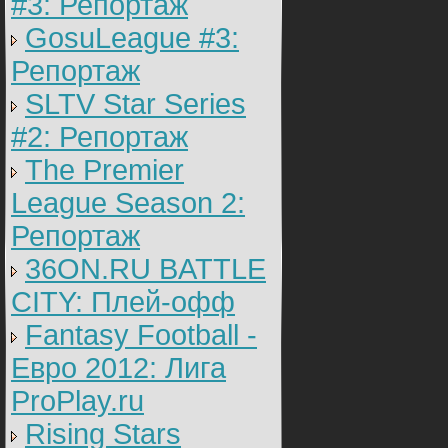
#3: Репортаж
GosuLeague #3:
Репортаж
SLTV Star Series
#2: Репортаж
The Premier
League Season 2:
Репортаж
36ON.RU BATTLE
CITY: Плей-офф
Fantasy Football -
Евро 2012: Лига
ProPlay.ru
Rising Stars