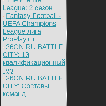
The Premier
League: 2 cезон
Fantasy Football -
UEFA Champions
League лига
ProPlay.ru
36ON.RU BATTLE
CITY: 1й
квалификационный
тур
36ON.RU BATTLE
CITY: Составы
команд