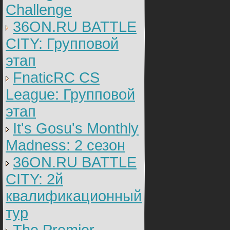
Challenge
36ON.RU BATTLE
CITY: Групповой
этап
FnaticRC CS
League: Групповой
этап
It's Gosu's Monthly
Madness: 2 сезон
36ON.RU BATTLE
CITY: 2й
квалификационный
тур