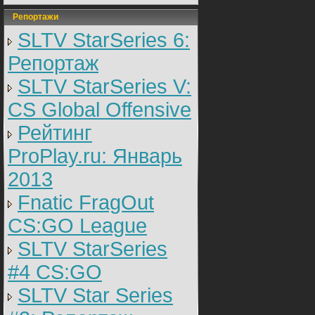
Репортажи
SLTV StarSeries 6:
Репортаж
SLTV StarSeries V:
CS Global Offensive
Рейтинг
ProPlay.ru: Январь
2013
Fnatic FragOut
CS:GO League
SLTV StarSeries
#4 CS:GO
SLTV Star Series