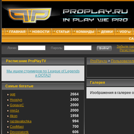
ГЛАВНАЯ
НОВОСТИ
СТАТЬИ
КОМАНДЫ
ДЕМКИ
VOD'ы
СА
Забыли па
Логин:
Пароль:
Регистра
Расписание ProPlayTV
ProPlay.ru
>
Пользовател
Мы ищем стримеров по League of Legends
и DOTA2!
Галерея
Самые богатые
Изображения в галерее о
2664
ggtt
2400
Hvostyn
2000
GopaveC
2000
rmn1x
1958
Akon
994
razdavalochka
700
CoolMast
606
Devostatortk